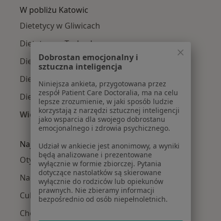
W pobliżu Katowic
Dietetycy w Gliwicach
Dietetycy w Tychach
Dobrostan emocjonalny i
Dietetycy w Bielsku-Białej
sztuczna inteligencja
Dietetycy w Chorzowie
Niniejsza ankieta, przygotowana przez
zespół Patient Care Doctoralia, ma na celu
Dietetycy w Dąbrowie Górniczej
lepsze zrozumienie, w jaki sposób ludzie
korzystają z narzędzi sztucznej inteligencji
Więcej (14)
jako wsparcia dla swojego dobrostanu
Więcej w kategorii: W pobliżu Katowic
emocjonalnego i zdrowia psychicznego.
Najczęście leczone choroby
Udział w ankiecie jest anonimowy, a wyniki
będą analizowane i prezentowane
Otyłość w Katowicach
wyłącznie w formie zbiorczej. Pytania
dotyczące nastolatków są skierowane
Nadwaga w Katowicach
wyłącznie do rodziców lub opiekunów
prawnych. Nie zbieramy informacji
Cukrzyca w Katowicach
bezpośrednio od osób niepełnoletnich.
Choroby dietozależne w Katowicach