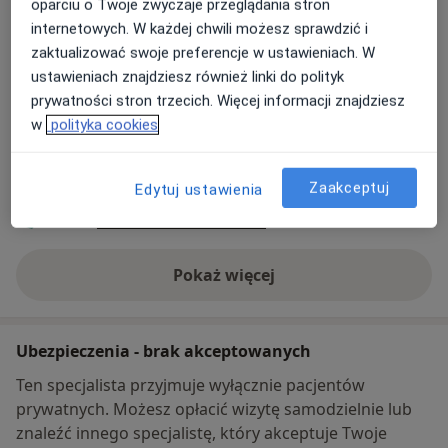
oparciu o Twoje zwyczaje przeglądania stron
Płatność online akceptowana
internetowych. W każdej chwili możesz sprawdzić i
Oszczędź swój czas przed wizytą.
zaktualizować swoje preferencje w ustawieniach. W
ustawieniach znajdziesz również linki do polityk
Metody płatności (wizyty prywatne)
prywatności stron trzecich. Więcej informacji znajdziesz
w
polityka cookies
Płatność online akceptowana
Szczegóły
Przelew na konto
Zaakceptuj
Edytuj ustawienia
Telefon
32 758...
Pokaż numer telefonu
Pokaż więcej
o adresie
Ubezpieczenia - brak akceptowanych
Ten specjalista przyjmuje wyłącznie pacjentów
prywatnych. Możesz opłacić wizytę samodzielnie lub
znaleźć innego specjalistę, który akceptuje Twoje