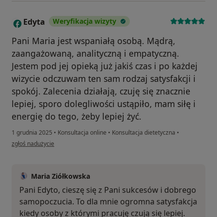
Edyta
Weryfikacja wizyty
E
Pani Maria jest wspaniałą osobą. Mądrą,
zaangażowaną, analityczną i empatyczną.
Jestem pod jej opieką już jakiś czas i po każdej
wizycie odczuwam ten sam rodzaj satysfakcji i
spokój. Zalecenia działają, czuję się znacznie
lepiej, sporo dolegliwości ustąpiło, mam siłę i
energię do tego, żeby lepiej żyć.
1 grudnia 2025
•
Konsultacja online
•
Konsultacja dietetyczna
•
w opinii użytkownika Edyta
zgłoś nadużycie
Maria Ziółkowska
Pani Edyto, cieszę się z Pani sukcesów i dobrego
samopoczucia. To dla mnie ogromna satysfakcja
kiedy osoby z którymi pracuję czują się lepiej.