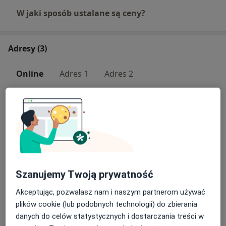
W jaki sposób ustalane są ceny?
Adresy (3)
Online
Adres 1
Adres 2
Konsultacja online
Szanujemy Twoją prywatność
Dostępność
Pokaż kalendarz
Akceptując, pozwalasz nam i naszym partnerom używać
plików cookie (lub podobnych technologii) do zbierania
danych do celów statystycznych i dostarczania treści w