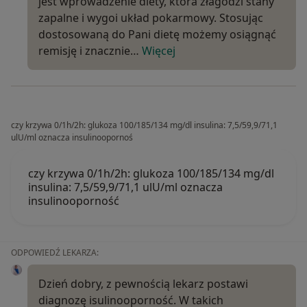
jest wprowadzenie diety, która złagodzi stany
zapalne i wygoi układ pokarmowy. Stosując
dostosowaną do Pani dietę możemy osiągnąć
remisję i znacznie…
Więcej
czy krzywa 0/1h/2h: glukoza 100/185/134 mg/dl insulina: 7,5/59,9/71,1
ulU/ml oznacza insulinoopornoś
czy krzywa 0/1h/2h: glukoza 100/185/134 mg/dl
insulina: 7,5/59,9/71,1 ulU/ml oznacza
insulinooporność
ODPOWIEDŹ LEKARZA:
Dzień dobry, z pewnością lekarz postawi
diagnozę isulinooporność. W takich