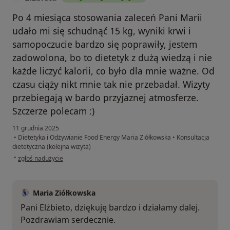
Po 4 miesiąca stosowania zaleceń Pani Marii
udało mi się schudnąć 15 kg, wyniki krwi i
samopoczucie bardzo się poprawiły, jestem
zadowolona, bo to dietetyk z dużą wiedzą i nie
każde liczyć kalorii, co było dla mnie ważne. Od
czasu ciąży nikt mnie tak nie przebadał. Wizyty
przebiegają w bardo przyjaznej atmosferze.
Szczerze polecam :)
11 grudnia 2025
•
Dietetyka i Odżywianie Food Energy Maria Ziółkowska
•
Konsultacja
dietetyczna (kolejna wizyta)
w opinii użytkownika Elżbieta
•
zgłoś nadużycie
Maria Ziółkowska
Pani Elżbieto, dziękuję bardzo i działamy dalej.
Pozdrawiam serdecznie.