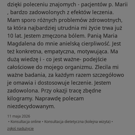
dzięki poleceniu znajomych - pacjentów p. Marii
, bardzo zadowolonych z efektów leczenia.
Mam sporo różnych problemów zdrowotnych,
ta która najbardziej utrudnia mi życie trwa już
10 lat. Jestem zmęczona bólem. Panią Maria
Magdalena do mnie anielską cierpliwość. Jest
też konkretna, empatyczna, motywująca. Ma
dużą wiedzę i - co jest ważne- podejście
całościowe do mojego organizmu. Zlecila mi
ważne badania, za każdym razem szczegółowo
je omawia i dostosowuje leczenie. Jestem
zadowolona. Przy okazji tracę zbędne
kilogramy. Naprawdę polecam
niezdecydowanym.
11 maja 2026
•
Konsultacja online
•
Konsultacja dietetyczna (kolejna wizyta)
•
w opinii użytkownika Dorota Maria
zgłoś nadużycie