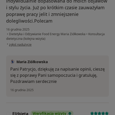
indywidualnie dopasowana do moich objawów
i stylu życia. Już po krótkim czasie zauważyłam
poprawę pracy jelit i zmniejszenie
dolegliwości.Polecam
16 grudnia 2025
•
Dietetyka i Odżywianie Food Energy Maria Ziółkowska
•
Konsultacja
dietetyczna (kolejna wizyta)
w opinii użytkownika Patrycja
•
zgłoś nadużycie
Maria Ziółkowska
Pani Patrycjo, dziękuję za napisanie opinii, cieszę
się z poprawy Pani samopoczucia i gratuluję,
Pozdrawiam serdecznie
16 grudnia 2025
Elżbieta
Weryfikacja wizyty
E