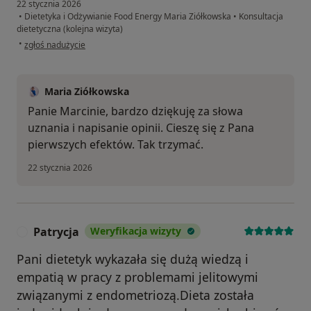
22 stycznia 2026
•
Dietetyka i Odżywianie Food Energy Maria Ziółkowska
•
Konsultacja
dietetyczna (kolejna wizyta)
w opinii użytkownika Marcin
•
zgłoś nadużycie
Maria Ziółkowska
Panie Marcinie, bardzo dziękuję za słowa
uznania i napisanie opinii. Cieszę się z Pana
pierwszych efektów. Tak trzymać.
22 stycznia 2026
Patrycja
Weryfikacja wizyty
P
Pani dietetyk wykazała się dużą wiedzą i
empatią w pracy z problemami jelitowymi
związanymi z endometriozą.Dieta została