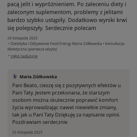
pacą jelit i wypróżnieniem. Po zaleceniu diety i
zaleconym suplementom, problemy z jelitami
bardzo szybko ustąpiły. Dodatkowo wyniki krwi
się polepszyły. Serdecznie polecam
24 listopada 2025
•
Dietetyka i Odżywianie Food Energy Maria Ziółkowska
•
konsultacja
dietetyczna (pierwsza wizyta)
w opinii użytkownika Beata
•
zgłoś nadużycie
Maria Ziółkowska
Pani Beato, cieszę się z pozytywnych efektów u
Pani Taty. Jestem przekonana, że starszym
osobom można skutecznie poprawić komfort
życia wprowadzając nawet niewielkie zmiany,
tak jak u Pani Taty Dziękuję za napisanie opinii.
Pozdrawiam serdecznie
25 listopada 2025