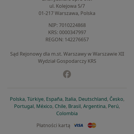
ul. Kolejowa 5/7
01-217 Warszawa, Polska
NIP: ⁠7010224868
KRS: ⁠0000347997
REGON: ⁠142276657
Sąd Rejonowy dla m.st. Warszawy w Warszawie XII
Wydział Gospodarczy KRS
Facebook
otwiera się w nowej karcie
otwiera się w nowej karcie
otwiera się w nowej karcie
otwiera się w nowej karcie
otwiera się w nowej karci
otwiera się
otwi
Polska
,
Türkiye
,
España
,
Italia
,
Deutschland
,
Česko
,
otwiera się w nowej karcie
otwiera się w nowej karcie
otwiera się w nowej karcie
otwiera się w nowej kar
otwiera się 
otwier
Portugal
,
México
,
Chile
,
Brasil
,
Argentina
,
Perú
,
otwiera się w nowej karc
Colombia
Płatności kartą