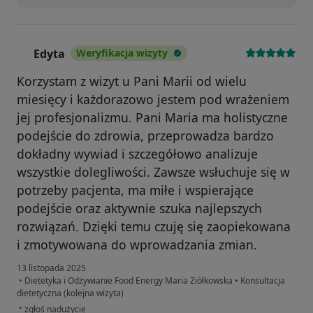
Edyta
Weryfikacja wizyty
E
Korzystam z wizyt u Pani Marii od wielu
miesięcy i każdorazowo jestem pod wrażeniem
jej profesjonalizmu. Pani Maria ma holistyczne
podejście do zdrowia, przeprowadza bardzo
dokładny wywiad i szczegółowo analizuje
wszystkie dolegliwości. Zawsze wsłuchuje się w
potrzeby pacjenta, ma miłe i wspierające
podejście oraz aktywnie szuka najlepszych
rozwiązań. Dzięki temu czuję się zaopiekowana
i zmotywowana do wprowadzania zmian.
13 listopada 2025
•
Dietetyka i Odżywianie Food Energy Maria Ziółkowska
•
Konsultacja
dietetyczna (kolejna wizyta)
w opinii użytkownika Edyta
•
zgłoś nadużycie