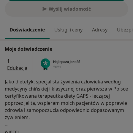
Wyślij wiadomość
Doświadczenie
Usługi i ceny
Adresy
Ubezpi
Moje doświadczenie
1
Edukacja
Jako dietetyk, specjalista żywienia człowieka według
medycyny chińskiej i klasycznej oraz pierwsza w Polsce
certyfikowana terapeutka diety GAPS - leczącej
poprzez jelita, wspieram moich pacjentów w poprawie
zdrowia i samopoczucia odpowiednio dopasowanym
żywieniem.
O mnie
Celem mojej pracy jest nie tylko doraźna pomoc, lecz
więcej