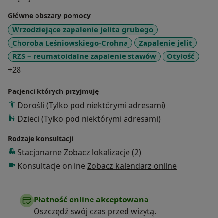
przede wszystkim długofalowe wspieranie sił
Główne obszary pomocy
organizmu.
Wrzodziejące zapalenie jelita grubego
Choroba Leśniowskiego-Crohna
Zapalenie jelit
Moimi pacjentami są osoby z różnymi dolegliwościami
i chorobami, między innymi chorobami układu
RZS – reumatoidalne zapalenie stawów
Otyłość
pokarmowego, nieswoistymi zapaleniami jelit, układu
a11y_sr_more_diseases
+28
krążenia, cukrzycą, chorobami
autoimmunologicznymi, autyzmem, ADHD itp. więcej
Pacjenci których przyjmuję
na https://foodenergy.pl/
Dorośli (Tylko pod niektórymi adresami)
Dzieci (Tylko pod niektórymi adresami)
Rodzaje konsultacji
Stacjonarne
Zobacz lokalizacje (2)
Konsultacje online
Zobacz kalendarz online
Płatność online akceptowana
Oszczędź swój czas przed wizytą.