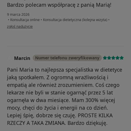
Bardzo polecam współpracę z panią Marią!
9 marca 2026
•
Konsultacja online
•
Konsultacja dietetyczna (kolejna wizyta)
•
w opinii użytkownika Ola
zgłoś nadużycie
Marcin
Numer telefonu zweryfikowany
M
Pani Maria to najlepsza specjalistka w dietetyce
jaką spotkałem. Z ogromną wrażliwością i
empatią ale również zrozumieniem. Coś czego
lekarze nie byli w stanie ogarnąć przez 5 lat
ogarnęła w dwa miesiące. Mam 300% więcej
mocy, chęci do życia i energii na co dzień.
Lepiej śpię, dobrze się czuję. PROSTE KILKA
RZECZY A TAKA ZMIANA. Bardzo dziękuję.