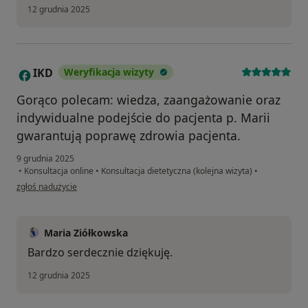
12 grudnia 2025
IKD
Weryfikacja wizyty
I
Gorąco polecam: wiedza, zaangażowanie oraz
indywidualne podejście do pacjenta p. Marii
gwarantują poprawę zdrowia pacjenta.
9 grudnia 2025
•
Konsultacja online
•
Konsultacja dietetyczna (kolejna wizyta)
•
w opinii użytkownika IKD
zgłoś nadużycie
Maria Ziółkowska
Bardzo serdecznie dziękuję.
12 grudnia 2025