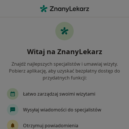
Me
Położna Położny • Środa Wielkopolska, wielkopolskie
Filtry
Mapa
Polecani położne w Środzie Wielkopolskiej
Witaj na ZnanyLekarz
Jak działają wyniki wyszukiwania
Znajdź najlepszych specjalistów i umawiaj wizyty.
Pobierz aplikację, aby uzyskać bezpłatny dostęp do
przydatnych funkcji:
Łatwo zarządzaj swoimi wizytami
Wysyłaj wiadomości do specjalistów
Centrum Medyczne Eng-Med
·
Więcej
Położnictwo, Ginekologia, Ginekologia dziecięca
Otrzymuj powiadomienia