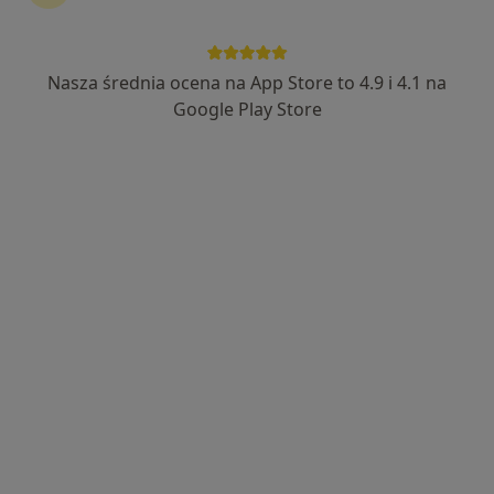
297 opinii
Czerwonego Krzyża 3, Środa Wielkopolska
•
Mapa
Brak dostępnych specjalistów z wolnymi terminami w tym centrum medycznym.
Nasza średnia ocena na App Store to 4.9 i 4.1 na
Google Play Store
Pokaż profil
mgr Marta Konieczna
Położna/położny
2 opinie
Poznańska 34a, Kórnik
•
Mapa