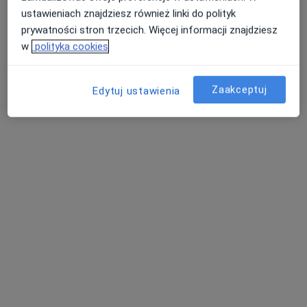
Specjalista nie oferuje umawiania online pod tym adresem.
ustawieniach znajdziesz również linki do polityk
prywatności stron trzecich. Więcej informacji znajdziesz
Poproś o wizytę
w
polityka cookies
Dostępni specjaliści
Zaakceptuj
Edytuj ustawienia
Specjaliści znajdują się poza Środa Wielkopolska,
wielkopolskie, w obszarach bliskich Twojemu
wyszukiwaniu.
mgr Ewelina Szygenda
·
Więcej
Położna/położny