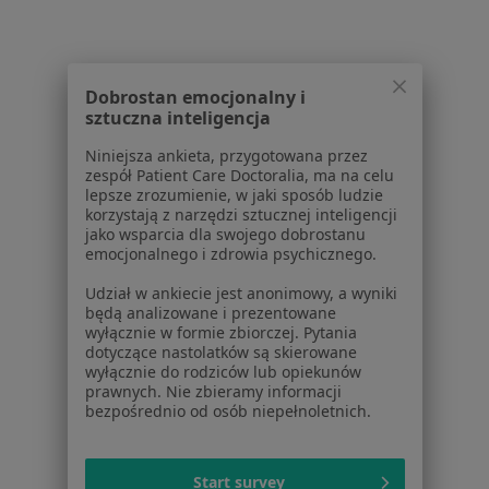
Polityka prywatności pacjentów
Polityka prywatności profesjonalistów
Polityka prywatności dla profesjonalistów, których
dane pozyskaliśmy samodzielnie
Dobrostan emocjonalny i
sztuczna inteligencja
Polityka cookies
Jak działają wyniki wyszukiwania
Niniejsza ankieta, przygotowana przez
Dostępność
zespół Patient Care Doctoralia, ma na celu
lepsze zrozumienie, w jaki sposób ludzie
O nas
korzystają z narzędzi sztucznej inteligencji
Praca
Rekrutujemy!
jako wsparcia dla swojego dobrostanu
Partnerzy
emocjonalnego i zdrowia psychicznego.
Centrum prasowe
Udział w ankiecie jest anonimowy, a wyniki
Kontakt
będą analizowane i prezentowane
wyłącznie w formie zbiorczej. Pytania
Dla pacjentów
dotyczące nastolatków są skierowane
wyłącznie do rodziców lub opiekunów
Lekarze
prawnych. Nie zbieramy informacji
bezpośrednio od osób niepełnoletnich.
Placówki medyczne
Pytania i odpowiedzi
Usługi i zabiegi
Start survey