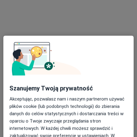
Przychodnia Lekarzy Rodzinnych Zdrowie w Kórniku
Konsultacja położnicza
Brak ceny
Specjalista nie oferuje umawiania online pod tym adresem.
Poproś o wizytę
Szanujemy Twoją prywatność
Akceptując, pozwalasz nam i naszym partnerom używać
Marek Olszak
plików cookie (lub podobnych technologii) do zbierania
Położna/położny
danych do celów statystycznych i dostarczania treści w
Osiedle Jagiellońskie 32 Lok. 16, Środa Wielkopolska
•
Mapa
oparciu o Twoje zwyczaje przeglądania stron
Gabinet lekarski
internetowych. W każdej chwili możesz sprawdzić i
zaktualizować swoje preferencje w ustawieniach. W