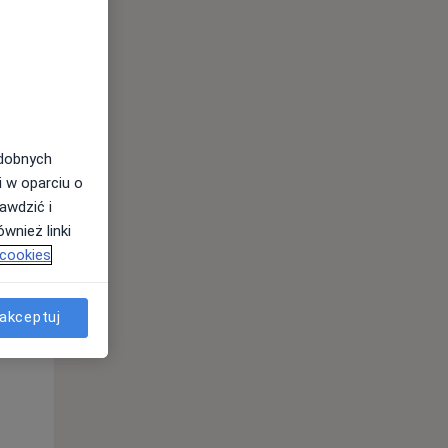
odobnych
i w oparciu o
awdzić i
wnież linki
 cookies
Śr,
Czw,
Pt,
12 Sie
13 Sie
14 Sie
akceptuj