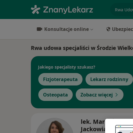
specjaliz
Konsultacje online
Ubezpiec
Rwa udowa specjaliści w Środzie Wielk
Jakiego specjalisty szukasz?
Fizjoterapeuta
Lekarz rodzinny
Osteopata
Zobacz więcej
lek. Maria Żywick
Jackowiak