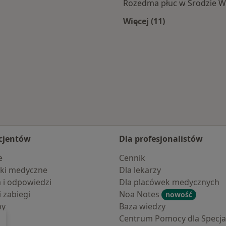
Rozedma płuc w Środzie Wi
Więcej (11)
 Wielkopolskiej
Więcej w kategorii: 
cjentów
Dla profesjonalistów
e
Cennik
ki medyczne
Dla lekarzy
a i odpowiedzi
Dla placówek medycznych
i zabiegi
Noa Notes
nowość
by
Baza wiedzy
Centrum Pomocy dla Specjal