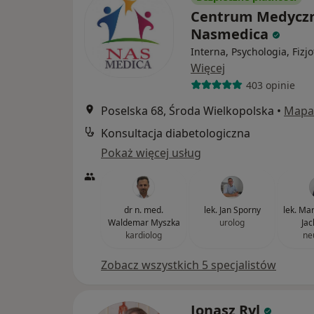
Centrum Medycz
Nasmedica
Interna, Psychologia, Fizj
Więcej
403 opinie
Poselska 68, Środa Wielkopolska
•
Mapa
Konsultacja diabetologiczna
Pokaż więcej usług
dr n. med.
lek. Jan Sporny
lek. Ma
Waldemar Myszka
urolog
Jac
kardiolog
ne
Zobacz wszystkich 5 specjalistów
Jonasz Ryl