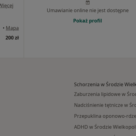
Więcej
Umawianie online nie jest dostępne
Pokaż profil
•
Mapa
200 zł
Schorzenia w Środzie Wiel
Zaburzenia lipidowe w Środ
Nadciśnienie tętnicze w Śr
Przepuklina oponowo-rdze
ADHD w Środzie Wielkopol