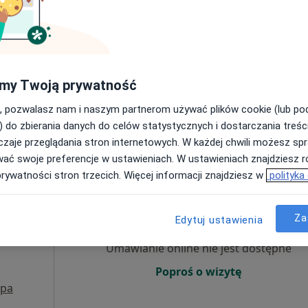
·
Więcej
y
Umawianie online nie jest dostępne
Poproś o wizytę
my Twoją prywatność
, pozwalasz nam i naszym partnerom używać plików cookie (lub p
od 250 zł
) do zbierania danych do celów statystycznych i dostarczania treśc
zaje przeglądania stron internetowych. W każdej chwili możesz spr
wać swoje preferencje w ustawieniach. W ustawieniach znajdziesz ró
prywatności stron trzecich. Więcej informacji znajdziesz w
polityka
owski
Dziś
Jutro
Pon,
Wt,
8 Sie
9 Sie
10 Sie
11 Sie
Za
Edytuj ustawienia
Umawianie online nie jest dostępne
Poproś o wizytę
pa