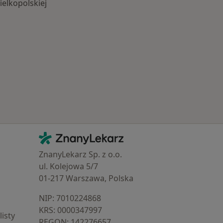
elkopolskiej
Schorzenia w Środzie Wielkopolskiej
Kontakt
ZnanyLekarz - Strona główna
ZnanyLekarz Sp. z o.o.
ul. Kolejowa 5/7
01-217 Warszawa, Polska
NIP: ⁠7010224868
KRS: ⁠0000347997
isty
REGON: ⁠142276657