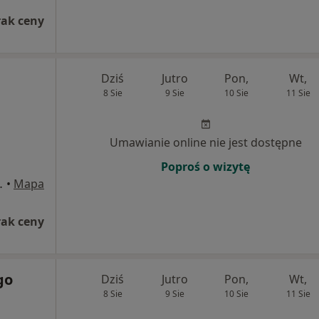
rak ceny
Dziś
Jutro
Pon,
Wt,
8 Sie
9 Sie
10 Sie
11 Sie
Umawianie online nie jest dostępne
Poproś o wizytę
Wielkopolska
•
Mapa
rak ceny
go
Dziś
Jutro
Pon,
Wt,
8 Sie
9 Sie
10 Sie
11 Sie