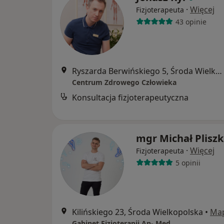
·
Więcej
Fizjoterapeuta
43 opinie
Ryszarda Berwińskiego 5, Środa Wielkopolska
Centrum Zdrowego Człowieka
Konsultacja fizjoterapeutyczna
mgr Michał Plisz
·
Więcej
Fizjoterapeuta
5 opinii
Kilińskiego 23, Środa Wielkopolska
•
Ma
Gabinet Fizjoterapii An- Med