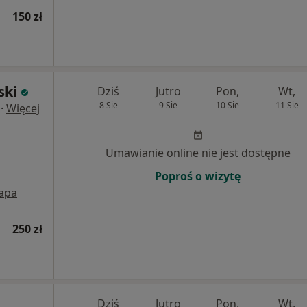
150 zł
ski
Dziś
Jutro
Pon,
Wt,
8 Sie
9 Sie
10 Sie
11 Sie
·
Więcej
Umawianie online nie jest dostępne
Poproś o wizytę
apa
250 zł
Dziś
Jutro
Pon,
Wt,