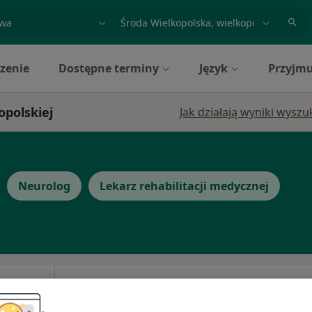
acja, badanie lub nazwisko
miasto lub dzielnica
zenie
Dostępne terminy
Język
Przyjmu
opolskiej
Jak działają wyniki wysz
Neurolog
Lekarz rehabilitacji medycznej
a-
Dziś
Jutro
Pon,
Wt,
8 Sie
9 Sie
10 Sie
11 Sie