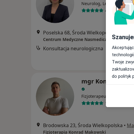
Neurolog, Lekarz rodzinn
40 opinii
Poselska 68, Środa Wielkopolska
•
Mapa
Szanuje
Centrum Medyczne Nasmedica
Akceptując
Konsultacja neurologiczna
technologii
Twoje zwyc
zaktualizo
do polityk 
mgr Konrad Mak
·
Więcej
Fizjoterapeuta
13 opinii
Brodowska 23, Środa Wielkopolska
•
Ma
Fizjoterapia Konrad Makowski