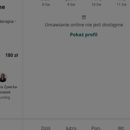
8 Sie
9 Sie
10 Sie
11 Sie
ne
·
oterapia
Umawianie online nie jest dostępne
Pokaż profil
180 zł
ria Żywicka-
kowiak
urolog
Dziś
Jutro
Pon,
Wt,