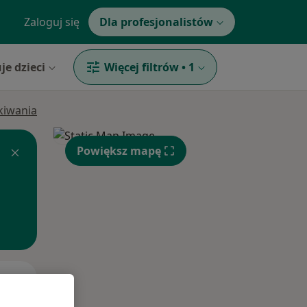
Zaloguj się
Dla profesjonalistów
je dzieci
Więcej filtrów
•
1
ukiwania
Powiększ mapę
Śr,
Czw,
Pt,
12 Sie
13 Sie
14 Sie