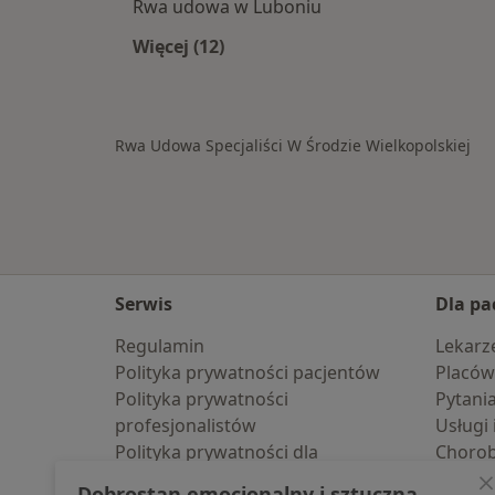
Rwa udowa w Luboniu
Więcej (12)
Więcej w kategorii: W pobliżu Środy
Rwa Udowa Specjaliści W Środzie Wielkopolskiej
Serwis
Dla pa
Regulamin
Lekarz
Polityka prywatności pacjentów
Placów
Polityka prywatności
Pytani
profesjonalistów
Usługi 
Polityka prywatności dla
Choro
profesjonalistów, których dane
Pomoc
Dobrostan emocjonalny i sztuczna