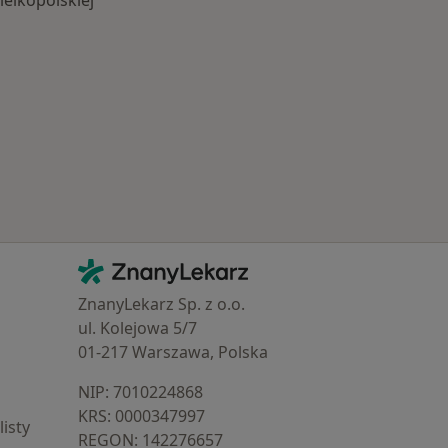
elkopolskiej
Schorzenia w Środzie Wielkopolskiej
Kontakt
ZnanyLekarz - Strona główna
ZnanyLekarz Sp. z o.o.
ul. Kolejowa 5/7
01-217 Warszawa, Polska
NIP: ⁠7010224868
KRS: ⁠0000347997
isty
REGON: ⁠142276657