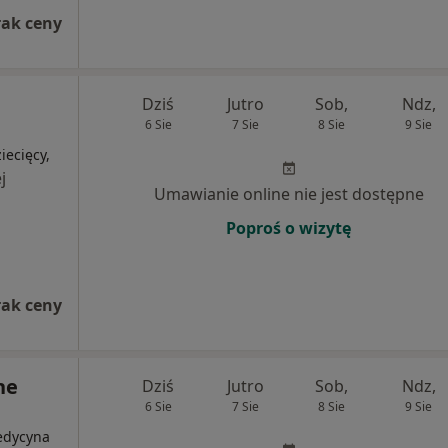
rak ceny
Dziś
Jutro
Sob,
Ndz,
6 Sie
7 Sie
8 Sie
9 Sie
iecięcy,
j
Umawianie online nie jest dostępne
Poproś o wizytę
rak ceny
ne
Dziś
Jutro
Sob,
Ndz,
6 Sie
7 Sie
8 Sie
9 Sie
edycyna