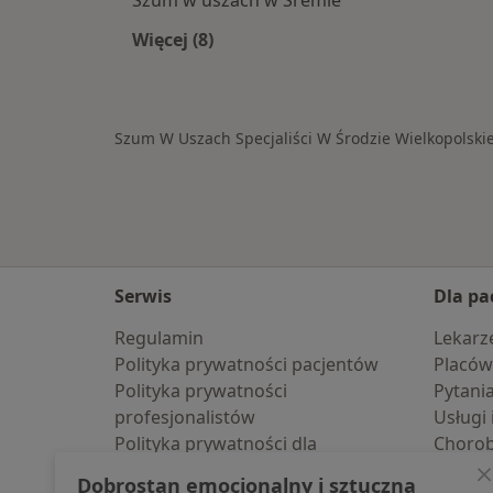
Szum w uszach w Śremie
Więcej (8)
Więcej w kategorii: W pobliżu Środy 
Szum W Uszach Specjaliści W Środzie Wielkopolskie
Serwis
Dla pa
Regulamin
Lekarz
Polityka prywatności pacjentów
Placów
Polityka prywatności
Pytani
profesjonalistów
Usługi 
Polityka prywatności dla
Choro
profesjonalistów, których dane
Pomoc
Dobrostan emocjonalny i sztuczna