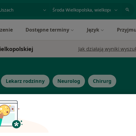
acja, badanie lub nazwisko
miasto lub dzielnica
zenie
Dostępne terminy
Język
Przyjmu
ielkopolskiej
Jak działają wyniki wysz
Lekarz rodzinny
Neurolog
Chirurg
a-
Dziś
Jutro
Sob,
Ndz,
6 Sie
7 Sie
8 Sie
9 Sie