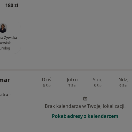
180 zł
ria Żywicka-
kowiak
urolog
emar
Dziś
Jutro
Sob,
Ndz,
6 Sie
7 Sie
8 Sie
9 Sie
·
iatra
Brak kalendarza w Twojej lokalizacji.
Pokaż adresy z kalendarzem