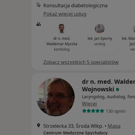
Konsultacja diabetologiczna
Pokaż więcej usług
dr n. med.
lek. Jan Sporny
lek. Ma
Waldemar Myszka
urolog
Jac
kardiolog
ne
Zobacz wszystkich 5 specjalistów
dr n. med. Wald
Wojnowski
Laryngolog, Audiolog, fon
Więcej
130 opinii
Strzelecka 33, Środa Wlkp.
•
Mapa
Centrum Medyczne Spychalscy