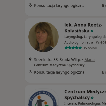
Konsultacja laryngologiczna
B
lek. Anna Reetz-
Kolasińska
Laryngolog, Laryngolog dz
·
Więce
Audiolog, foniatra
35 opinii
Strzelecka 33, Środa Wlkp.
•
Mapa
Centrum Medyczne Spychalscy
Konsultacja laryngologiczna
B
Centrum Medycz
Spychalscy
Interna, Pulmonologia, M