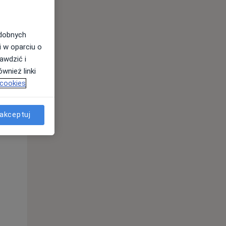
odobnych
i w oparciu o
awdzić i
wnież linki
 cookies
akceptuj
Pon,
Wt,
Śr,
10 Sie
11 Sie
12 Sie