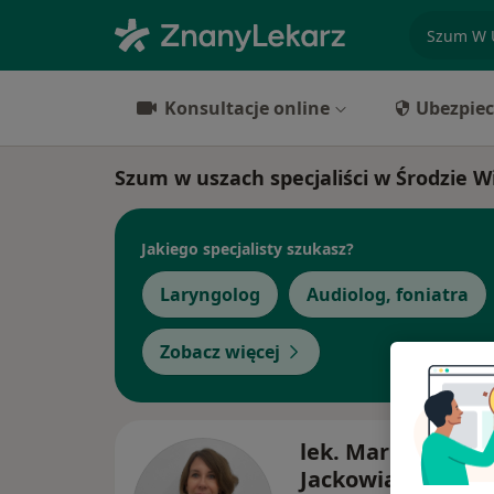
specjaliz
Konsultacje online
Ubezpiec
Szum w uszach specjaliści w Środzie W
Jakiego specjalisty szukasz?
Laryngolog
Audiolog, foniatra
Zobacz więcej
lek. Maria Żywick
Jackowiak