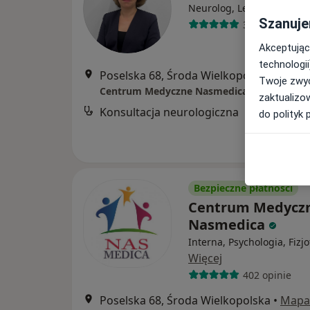
Neurolog, Lekarz rodzinn
Szanuje
39 opinii
Akceptując
technologii
Poselska 68, Środa Wielkopolska
•
Mapa
Twoje zwyc
Centrum Medyczne Nasmedica
zaktualizo
Konsultacja neurologiczna
do polityk 
Bezpieczne płatności
Centrum Medycz
Nasmedica
Interna, Psychologia, Fizj
Więcej
402 opinie
Poselska 68, Środa Wielkopolska
•
Mapa