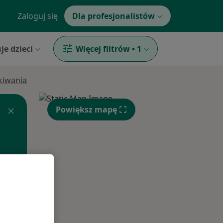
Zaloguj się
Dla profesjonalistów
je dzieci
Więcej filtrów
•
1
ukiwania
Powiększ mapę
Pon,
Wt,
Śr,
10 Sie
11 Sie
12 Sie