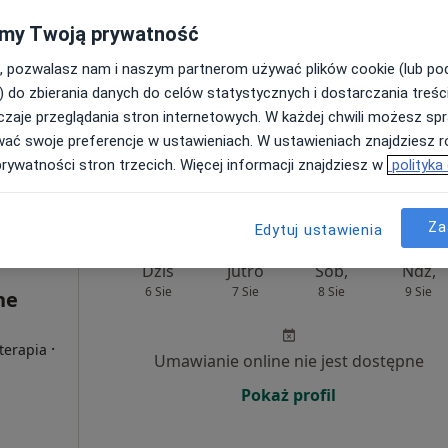
·
Więcej
y
my Twoją prywatność
Umawianie online nie jest dostępne
, pozwalasz nam i naszym partnerom używać plików cookie (lub p
Poproś o wizytę
) do zbierania danych do celów statystycznych i dostarczania treśc
zaje przeglądania stron internetowych. W każdej chwili możesz spr
wać swoje preferencje w ustawieniach. W ustawieniach znajdziesz ró
od 250 zł
prywatności stron trzecich. Więcej informacji znajdziesz w
polityka
Za
Edytuj ustawienia
Dziś
Jutro
Sob,
Ndz,
6 Sie
7 Sie
8 Sie
9 Sie
ne
·
oterapia
Umawianie online nie jest dostępne
Pokaż profil