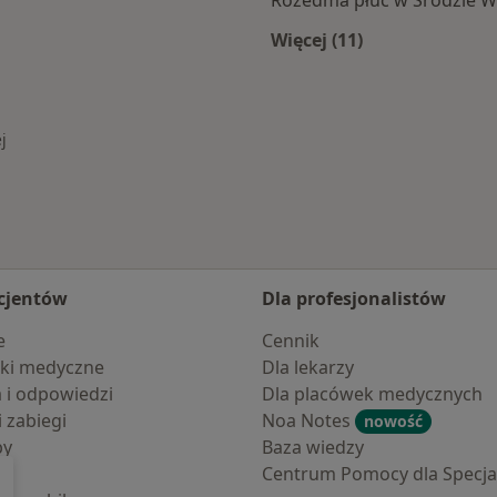
Rozedma płuc w Środzie Wi
Więcej (11)
Wielkopolskiej
Więcej w kategorii: 
j
cjentów
Dla profesjonalistów
e
Cennik
ki medyczne
Dla lekarzy
a i odpowiedzi
Dla placówek medycznych
i zabiegi
Noa Notes
nowość
by
Baza wiedzy
Centrum Pomocy dla Specjal