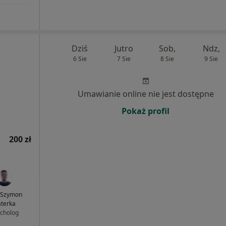
Dziś
Jutro
Sob,
Ndz,
6 Sie
7 Sie
8 Sie
9 Sie
Umawianie online nie jest dostępne
Pokaż profil
200 zł
 Szymon
terka
cholog