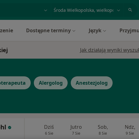
acja, badanie lub nazwisko
miasto lub dzielnica
zenie
Dostępne terminy
Język
Przyjmu
iej
Jak działają wyniki wysz
oterapeuta
Alergolog
Anestezjolog
hl
Dziś
Jutro
Sob,
Ndz,
6 Sie
7 Sie
8 Sie
9 Sie