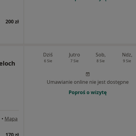
200 zł
Dziś
Jutro
Sob,
Ndz,
6 Sie
7 Sie
8 Sie
9 Sie
eloch
Umawianie online nie jest dostępne
Poproś o wizytę
a
•
Mapa
170 zł