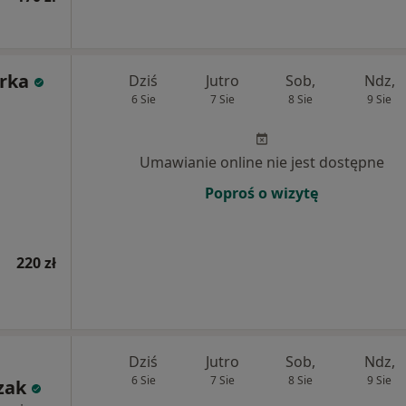
rka
Dziś
Jutro
Sob,
Ndz,
6 Sie
7 Sie
8 Sie
9 Sie
Umawianie online nie jest dostępne
Poproś o wizytę
220 zł
Dziś
Jutro
Sob,
Ndz,
6 Sie
7 Sie
8 Sie
9 Sie
zak