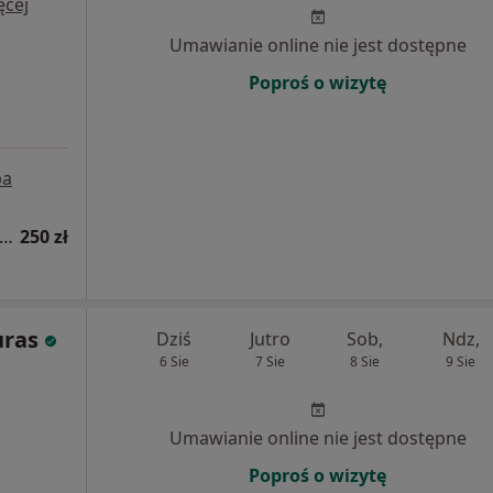
ęcej
Umawianie online nie jest dostępne
Poproś o wizytę
pa
sultacja psychologiczna (pierwsza wizyta)
250 zł
uras
Dziś
Jutro
Sob,
Ndz,
6 Sie
7 Sie
8 Sie
9 Sie
Umawianie online nie jest dostępne
Poproś o wizytę