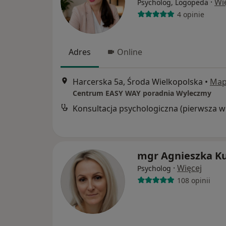
·
Wi
Psycholog, Logopeda
4 opinie
Adres
Online
Harcerska 5a, Środa Wielkopolska
•
Ma
Centrum EASY WAY poradnia Wyleczmy
Kon
mgr Agnieszka K
·
Więcej
Psycholog
108 opinii