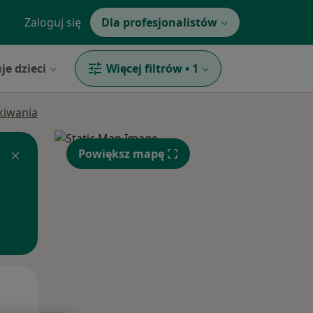
Zaloguj się
Dla profesjonalistów
je dzieci
Więcej filtrów
•
1
ukiwania
Powiększ mapę
Pon,
Wt,
Śr,
10 Sie
11 Sie
12 Sie