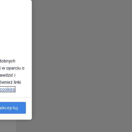
odobnych
i w oparciu o
awdzić i
wnież linki
 cookies
Pon,
Wt,
Śr,
10 Sie
11 Sie
12 Sie
akceptuj