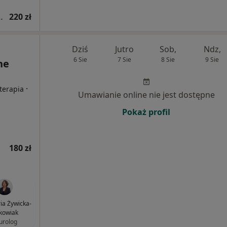
na dzieci i młodzieży
220 zł
Dziś
Jutro
Sob,
Ndz,
6 Sie
7 Sie
8 Sie
9 Sie
ne
·
oterapia
Umawianie online nie jest dostępne
Pokaż profil
180 zł
ria Żywicka-
kowiak
urolog