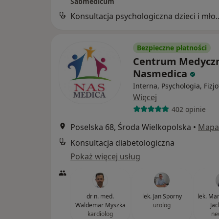
Sabmedicum
Konsultacja psychologicz
Bezpieczne płatności
Centrum Medycz
Nasmedica
Interna, Psychologia, Fizj
Więcej
402 opinie
Poselska 68, Środa Wielkopolska
•
Mapa
Konsultacja diabetologiczna
Pokaż więcej usług
dr n. med.
lek. Jan Sporny
lek. Ma
Waldemar Myszka
urolog
Jac
kardiolog
ne