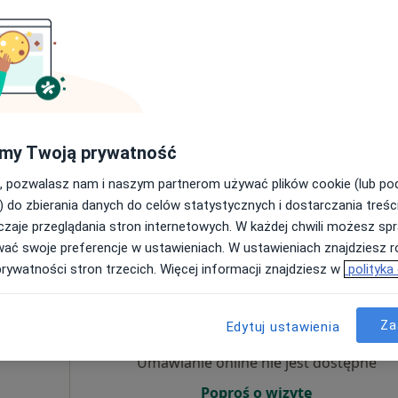
Umawianie online nie jest dostępne
Poproś o wizytę
my Twoją prywatność
apa
, pozwalasz nam i naszym partnerom używać plików cookie (lub p
sultacja psychologiczna (pierwsza wizyta)
200 zł
) do zbierania danych do celów statystycznych i dostarczania treśc
zaje przeglądania stron internetowych. W każdej chwili możesz spr
wać swoje preferencje w ustawieniach. W ustawieniach znajdziesz ró
prywatności stron trzecich. Więcej informacji znajdziesz w
polityka
Dziś
Jutro
Sob,
Ndz,
6 Sie
7 Sie
8 Sie
9 Sie
Za
Edytuj ustawienia
Umawianie online nie jest dostępne
Poproś o wizytę