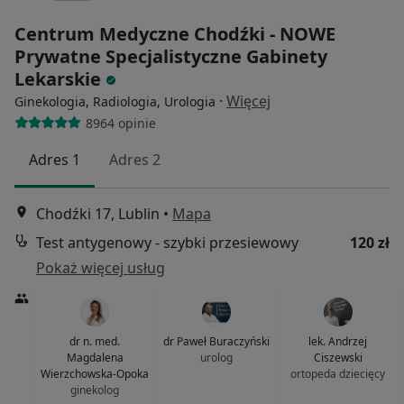
Centrum Medyczne Chodźki - NOWE
Prywatne Specjalistyczne Gabinety
Lekarskie
·
Więcej
Ginekologia, Radiologia, Urologia
8964 opinie
Adres 1
Adres 2
Chodźki 17, Lublin
•
Mapa
Test antygenowy - szybki przesiewowy
120 zł
Pokaż więcej usług
dr n. med.
dr Paweł Buraczyński
lek. Andrzej
Magdalena
urolog
Ciszewski
Wierzchowska-Opoka
ortopeda dziecięcy
ginekolog