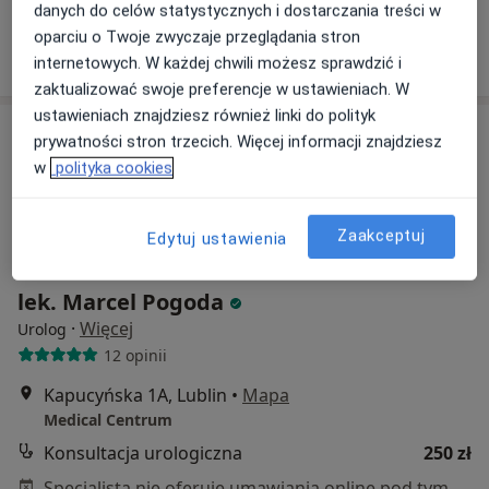
Specjalista nie oferuje umawiania online pod tym adresem.
danych do celów statystycznych i dostarczania treści w
oparciu o Twoje zwyczaje przeglądania stron
Poproś o wizytę
internetowych. W każdej chwili możesz sprawdzić i
zaktualizować swoje preferencje w ustawieniach. W
ustawieniach znajdziesz również linki do polityk
prywatności stron trzecich. Więcej informacji znajdziesz
w
polityka cookies
Zaakceptuj
Edytuj ustawienia
lek. Marcel Pogoda
·
Więcej
Urolog
12 opinii
Kapucyńska 1A, Lublin
•
Mapa
Medical Centrum
Konsultacja urologiczna
250 zł
Specjalista nie oferuje umawiania online pod tym adresem.