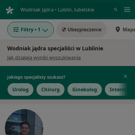
Me
Wodniak Jądra • Lublin, lubelskie
Filtry
• 1
Ubezpieczenie
Map
Wodniak jądra specjaliści w Lublinie
Jak działają wyniki wyszukiwania
Jakiego specjalisty szukasz?
Urolog
Chirurg
Ginekolog
Internista