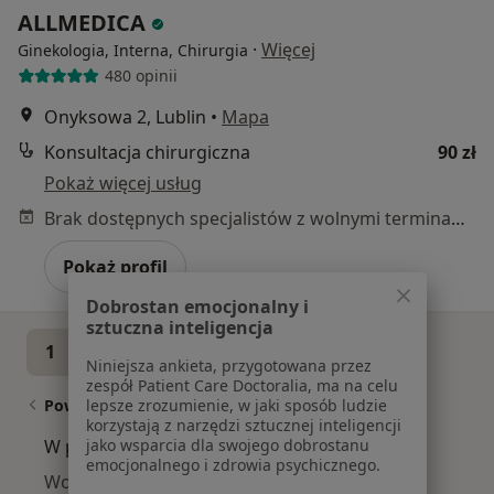
ALLMEDICA
·
Więcej
Ginekologia, Interna, Chirurgia
480 opinii
Onyksowa 2, Lublin
•
Mapa
Konsultacja chirurgiczna
90 zł
Pokaż więcej usług
Brak dostępnych specjalistów z wolnymi terminami w tym centrum medycznym.
Pokaż profil
Dobrostan emocjonalny i
sztuczna inteligencja
1
2
3
Niniejsza ankieta, przygotowana przez
zespół Patient Care Doctoralia, ma na celu
lepsze zrozumienie, w jaki sposób ludzie
Powiązane wyszukiwania
korzystają z narzędzi sztucznej inteligencji
jako wsparcia dla swojego dobrostanu
W pobliżu Lublina
emocjonalnego i zdrowia psychicznego.
Wodniak jądra w Puławach