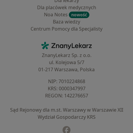
Dla lekarzy
Dla placówek medycznych
Noa Notes
nowość
Baza wiedzy
Centrum Pomocy dla Specjalisty
Kontakt
ZnanyLekarz - Strona główna
ZnanyLekarz Sp. z o.o.
ul. Kolejowa 5/7
01-217 Warszawa, Polska
NIP: ⁠7010224868
KRS: ⁠0000347997
REGON: ⁠142276657
Sąd Rejonowy dla m.st. Warszawy w Warszawie XII
Wydział Gospodarczy KRS
Facebook
otwiera się w nowej karcie