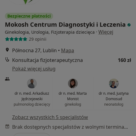
Bezpieczne płatności
Mokosh Centrum Diagnostyki i Leczenia
·
Więcej
Ginekologia, Urologia, Fizjoterapia dziecięca
29 opinii
Północna 27, Lublin
•
Mapa
Konsultacja fizjoterapeutyczna
160 zł
Pokaż więcej usług
dr n. med. Arkadiusz
dr n. med. Marta
dr n. med. Justyna
Jędrzejewski
Monist
Domosud
pulmonolog dziecięcy
ginekolog
neonatolog
Zobacz wszystkich 5 specjalistów
Brak dostępnych specjalistów z wolnymi terminami w tym centrum medycznym.