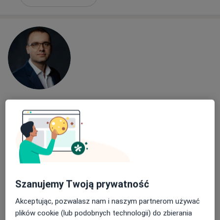
lek. Adrian Abramczyk
·
Więcej
Urolog, Androlog
256 opinii
Adres 1
Adres 2
Adres 3
Adres 4
Adres 5
Chodźki 17, Lublin
•
Mapa
Szanujemy Twoją prywatność
Centrum Medyczne Chodźki - NOWE Prywatne Specjalistyczne Gabinety Lekarskie
Akceptując, pozwalasz nam i naszym partnerom używać
Konsultacja urologiczna
250 zł
plików cookie (lub podobnych technologii) do zbierania