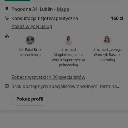
Pogodna 34, Lublin
•
Mapa
Konsultacja fizjoterapeutyczna
160 zł
Pokaż więcej usług
lek. Rafał Kruk
dr n. med.
dr n. med. Jadwiga
neurochirurg
Magdalena Joanna
Wańczyk-Baszak
Wójcik-Superczyńska
ginekolog
pulmonolog
Zobacz wszystkich 20 specjalistów
Brak dostępnych specjalistów z wolnymi terminami w tym centrum medycznym.
Pokaż profil