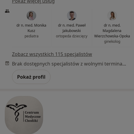
Pokaż więcej usług
dr n. med. Monika
dr n. med. Paweł
dr n. med.
Kusz
Jakubowski
Magdalena
pediatra
ortopeda dziecięcy
Wierzchowska-Opoka
ginekolog
Zobacz wszystkich 115 specjalistów
Brak dostępnych specjalistów z wolnymi terminami w tym centrum medycznym.
Pokaż profil