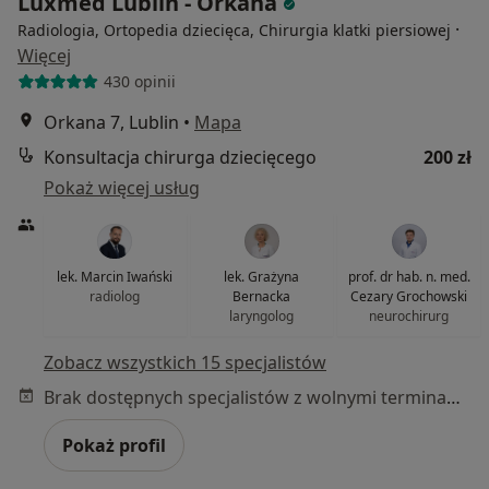
Luxmed Lublin - Orkana
·
Radiologia, Ortopedia dziecięca, Chirurgia klatki piersiowej
Więcej
430 opinii
Orkana 7, Lublin
•
Mapa
Konsultacja chirurga dziecięcego
200 zł
Pokaż więcej usług
lek. Marcin Iwański
lek. Grażyna
prof. dr hab. n. med.
radiolog
Bernacka
Cezary Grochowski
laryngolog
neurochirurg
Zobacz wszystkich 15 specjalistów
Brak dostępnych specjalistów z wolnymi terminami w tym centrum medycznym.
Pokaż profil