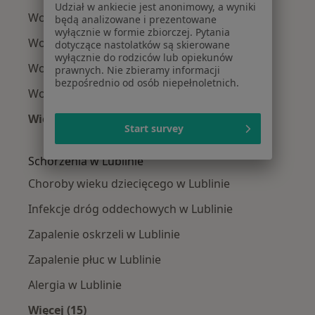
Udział w ankiecie jest anonimowy, a wyniki
Wodniak jądra w Bełżycach
będą analizowane i prezentowane
wyłącznie w formie zbiorczej. Pytania
Wodniak jądra w Łęcznej
dotyczące nastolatków są skierowane
wyłącznie do rodziców lub opiekunów
Wodniak jądra w Nałęczowie
prawnych. Nie zbieramy informacji
bezpośrednio od osób niepełnoletnich.
Wodniak jądra w Parczewie
Więcej (2)
Start survey
Więcej w kategorii: W pobliżu Lublina
Schorzenia w Lublinie
Choroby wieku dziecięcego w Lublinie
Infekcje dróg oddechowych w Lublinie
Zapalenie oskrzeli w Lublinie
Zapalenie płuc w Lublinie
Alergia w Lublinie
Więcej (15)