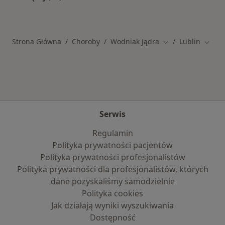
Więcej w kategorii: Schorzenia w Lublinie
Strona Główna
Choroby
Wodniak Jądra
Lublin
Zmień miasto
Zmień
Serwis
Regulamin
Polityka prywatności pacjentów
Polityka prywatności profesjonalistów
Polityka prywatności dla profesjonalistów, których
dane pozyskaliśmy samodzielnie
Polityka cookies
Jak działają wyniki wyszukiwania
Dostępność