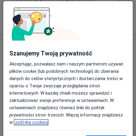
Specjalista nie oferuje umawiania online pod tym adresem.
Poproś o wizytę
Szanujemy Twoją prywatność
Akceptując, pozwalasz nam i naszym partnerom używać
plików cookie (lub podobnych technologii) do zbierania
danych do celów statystycznych i dostarczania treści w
oparciu o Twoje zwyczaje przeglądania stron
dr n. med. Ewelina Wawryk-Gawda
internetowych. W każdej chwili możesz sprawdzić i
·
Więcej
Pediatra, Pulmonolog dziecięcy
zaktualizować swoje preferencje w ustawieniach. W
164 opinie
ustawieniach znajdziesz również linki do polityk
prywatności stron trzecich. Więcej informacji znajdziesz
Adres
Online
w
polityka cookies