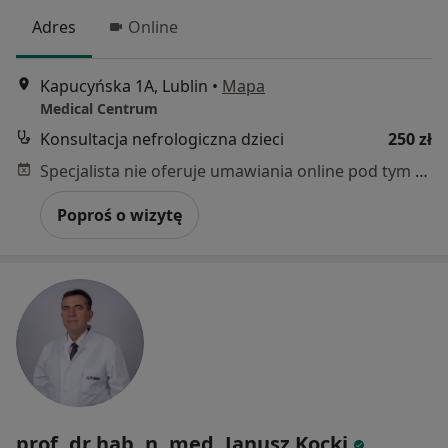
Adres
Online
Kapucyńska 1A, Lublin
•
Mapa
Medical Centrum
Konsultacja nefrologiczna dzieci
250 zł
Specjalista nie oferuje umawiania online pod tym adresem.
Poproś o wizytę
prof. dr hab. n. med. Janusz Kocki