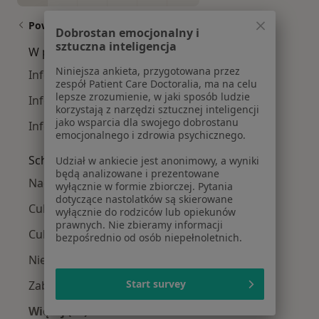
Powiązane wyszukiwania
Dobrostan emocjonalny i
sztuczna inteligencja
W pobliżu Lublina
Niniejsza ankieta, przygotowana przez
Infekcje dróg oddechowych w Świdniku
zespół Patient Care Doctoralia, ma na celu
lepsze zrozumienie, w jaki sposób ludzie
Infekcje dróg oddechowych w Kraśniku
korzystają z narzędzi sztucznej inteligencji
jako wsparcia dla swojego dobrostanu
Infekcje dróg oddechowych w Dysie
emocjonalnego i zdrowia psychicznego.
Schorzenia w Lublinie
Udział w ankiecie jest anonimowy, a wyniki
będą analizowane i prezentowane
Nadciśnienie tętnicze w Lublinie
wyłącznie w formie zbiorczej. Pytania
dotyczące nastolatków są skierowane
Cukrzyca w Lublinie
wyłącznie do rodziców lub opiekunów
prawnych. Nie zbieramy informacji
Cukrzyca ciążowa w Lublinie
bezpośrednio od osób niepełnoletnich.
Niewydolność serca w Lublinie
Start survey
Zaburzenia rytmu serca w Lublinie
Więcej (15)