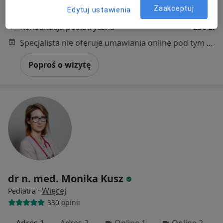
Graniczna 93, Dys
•
Mapa
Zaakceptuj
Edytuj ustawienia
Praktyka Lekarska
Konsultacja pediatryczna
250 zł
Specjalista nie oferuje umawiania online pod tym adresem.
Poproś o wizytę
dr n. med. Monika Kusz
·
Więcej
Pediatra
330 opinii
Adres 1
Adres 2
Online 1
Online 2