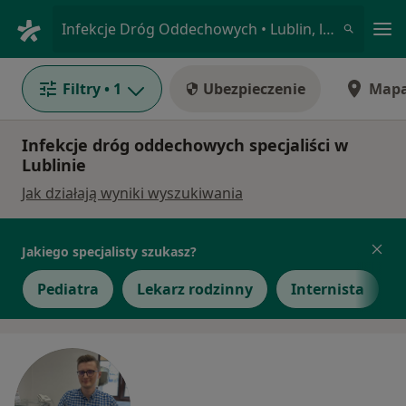
Me
Infekcje Dróg Oddechowych • Lublin, lubelskie
Filtry
• 1
Ubezpieczenie
Map
Infekcje dróg oddechowych specjaliści w
Lublinie
Jak działają wyniki wyszukiwania
Jakiego specjalisty szukasz?
Pediatra
Lekarz rodzinny
Internista