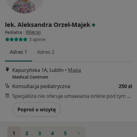
lek. Aleksandra Orzeł-Majek
·
Więcej
Pediatra
3 opinie
Adres 1
Adres 2
Kapucyńska 1A, Lublin
•
Mapa
Medical Centrum
Konsultacja pediatryczna
250 zł
Specjalista nie oferuje umawiania online pod tym adresem.
Poproś o wizytę
1
2
3
4
5