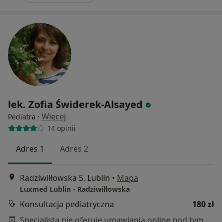
lek. Zofia Świderek-Alsayed
·
Więcej
Pediatra
14 opinii
Adres 1
Adres 2
Radziwiłłowska 5, Lublin
•
Mapa
Luxmed Lublin - Radziwiłłowska
Konsultacja pediatryczna
180 zł
Specjalista nie oferuje umawiania online pod tym adresem.