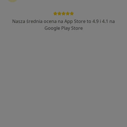
Nasza średnia ocena na App Store to 4.9 i 4.1 na
lek. Sebastian Piórkowski
Google Play Store
·
Więcej
Pulmonolog
53 opinie
Adres 1
Adres 2
Królewska 11, Lublin
•
Mapa
Luxmed Lublin - Królewska
Konsultacja pulmonologiczna
250 zł
Specjalista nie oferuje umawiania online pod tym adresem.
Poproś o wizytę