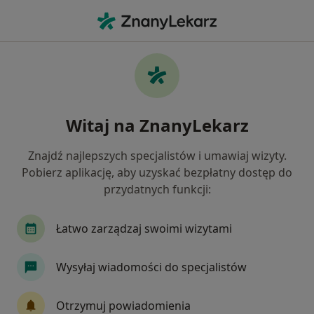
Me
Zapalenie Oskrzeli • Lublin, lubelskie
Filtry
• 1
Ubezpieczenie
Map
Zapalenie oskrzeli specjaliści w Lublinie
Witaj na ZnanyLekarz
Jak działają wyniki wyszukiwania
Znajdź najlepszych specjalistów i umawiaj wizyty.
Pobierz aplikację, aby uzyskać bezpłatny dostęp do
Jakiego specjalisty szukasz?
przydatnych funkcji:
Pediatra
Pulmonolog
Internista
Ale
Łatwo zarządzaj swoimi wizytami
Wysyłaj wiadomości do specjalistów
Otrzymuj powiadomienia