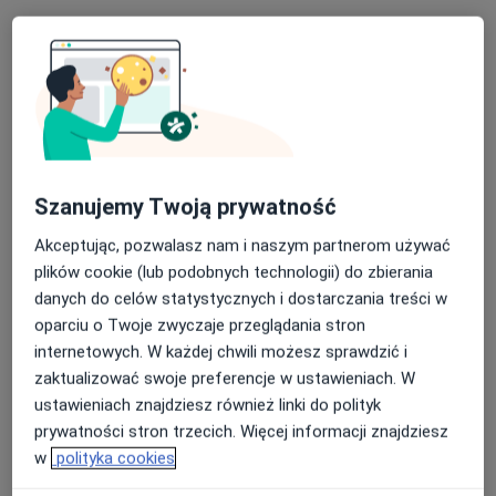
Specjalista nie oferuje umawiania online pod tym adresem.
Poproś o wizytę
Szanujemy Twoją prywatność
Akceptując, pozwalasz nam i naszym partnerom używać
plików cookie (lub podobnych technologii) do zbierania
danych do celów statystycznych i dostarczania treści w
lek. Karolina Szymczyk
oparciu o Twoje zwyczaje przeglądania stron
Lekarz rodzinny, Lekarz wykonujący zabiegi medycyny
internetowych. W każdej chwili możesz sprawdzić i
estetycznej
zaktualizować swoje preferencje w ustawieniach. W
4 opinie
ustawieniach znajdziesz również linki do polityk
Adres
Online
prywatności stron trzecich. Więcej informacji znajdziesz
w
polityka cookies