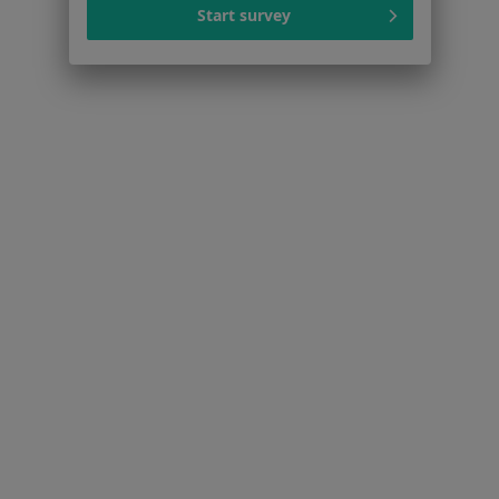
Start survey
Zaburzenia rytmu serca w Lublinie
Więcej (15)
Więcej w kategorii: Schorzenia w Lublinie
Strona Główna
Choroby
Zapalenie Oskrzeli
Zmień miasto
Lublin
Zmień miasto
Serwis
Regulamin
Polityka prywatności pacjentów
Polityka prywatności profesjonalistów
Polityka prywatności dla profesjonalistów, których