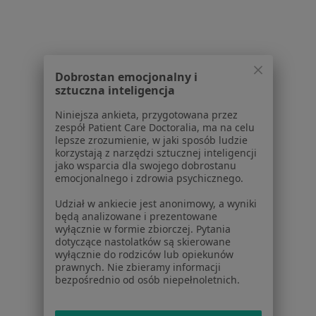
1
2
3
4
5
Powiązane wyszukiwania
Dobrostan emocjonalny i
W pobliżu Lublina
sztuczna inteligencja
Zapalenie oskrzeli w Świdniku
Niniejsza ankieta, przygotowana przez
Zapalenie oskrzeli w Lubartowie
zespół Patient Care Doctoralia, ma na celu
lepsze zrozumienie, w jaki sposób ludzie
Zapalenie oskrzeli w Chełmie
korzystają z narzędzi sztucznej inteligencji
jako wsparcia dla swojego dobrostanu
Zapalenie oskrzeli w Dysie
emocjonalnego i zdrowia psychicznego.
Udział w ankiecie jest anonimowy, a wyniki
Schorzenia w Lublinie
będą analizowane i prezentowane
wyłącznie w formie zbiorczej. Pytania
Nadciśnienie tętnicze w Lublinie
dotyczące nastolatków są skierowane
wyłącznie do rodziców lub opiekunów
Cukrzyca w Lublinie
prawnych. Nie zbieramy informacji
bezpośrednio od osób niepełnoletnich.
Cukrzyca ciążowa w Lublinie
Niewydolność serca w Lublinie