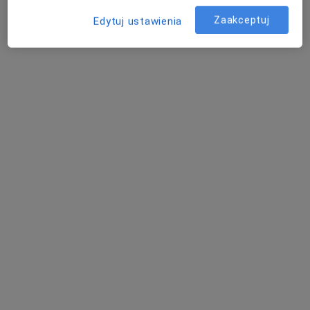
Kapucyńska 1A, Lublin
•
Mapa
Medical Centrum
Zaakceptuj
Edytuj ustawienia
Konsultacja lekarza rodzinnego
250 zł
Specjalista nie oferuje umawiania online pod tym adresem.
Poproś o wizytę
dr n. med. Adam Podstawka
·
Więcej
Pulmonolog, Internista
109 opinii