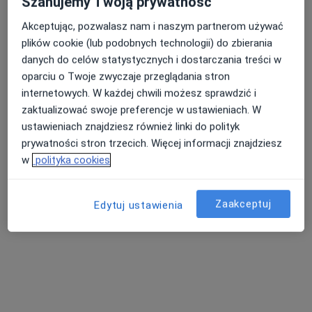
Szanujemy Twoją prywatność
Akceptując, pozwalasz nam i naszym partnerom używać
plików cookie (lub podobnych technologii) do zbierania
mgr Magdalena Krężołek
danych do celów statystycznych i dostarczania treści w
·
Więcej
Fizjoterapeuta
oparciu o Twoje zwyczaje przeglądania stron
55 opinii
internetowych. W każdej chwili możesz sprawdzić i
św. Stanisława 31, Trzebinia
•
Mapa
zaktualizować swoje preferencje w ustawieniach. W
Stomatofizjoterapia Magdalena Krężołek
ustawieniach znajdziesz również linki do polityk
Konsultacja fizjoterapeutyczna (kolejna wizyta)
od 200 zł
prywatności stron trzecich. Więcej informacji znajdziesz
w
polityka cookies
Specjalista nie oferuje umawiania online pod tym adresem.
Poproś o wizytę
Zaakceptuj
Edytuj ustawienia