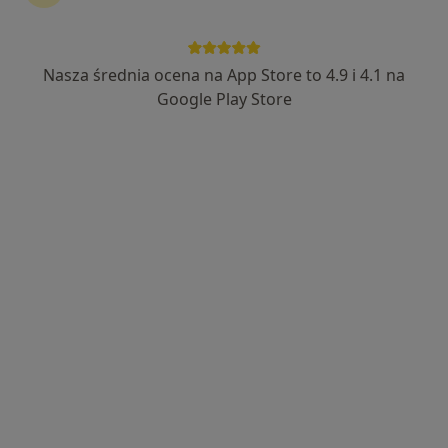
Nasza średnia ocena na App Store to 4.9 i 4.1 na
mgr Maja Bednarczyk
Google Play Store
Fizjoterapeuta
122 opinie
Rafineryjna 10, Trzebinia
•
Mapa
KARMA ZDROWIA. Gabinet Holistic Scanning.
Konsultacja fizjoterapeutyczna
200 zł
Specjalista nie oferuje umawiania online pod tym adresem.
Poproś o wizytę