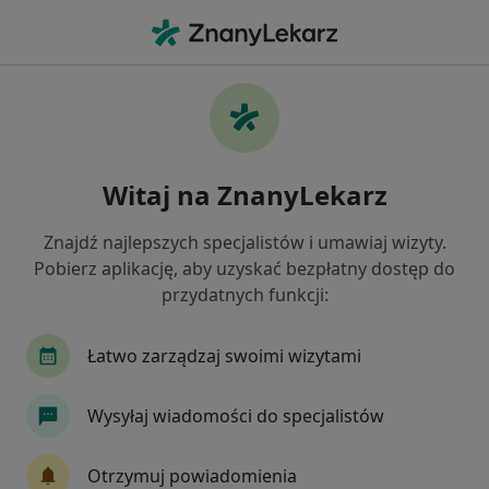
Me
Wady Postawy • Trzebinia, małopolskie
Filtry
• 1
Ubezpieczenie
Map
Wady postawy specjaliści w Trzebini
Witaj na ZnanyLekarz
Jak działają wyniki wyszukiwania
Znajdź najlepszych specjalistów i umawiaj wizyty.
Pobierz aplikację, aby uzyskać bezpłatny dostęp do
Jakiego specjalisty szukasz?
przydatnych funkcji:
Fizjoterapeuta
Ortopeda
Chirurg
En
Łatwo zarządzaj swoimi wizytami
Wysyłaj wiadomości do specjalistów
Otrzymuj powiadomienia