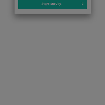
Kontakt
Start survey
Dla pacjentów
Lekarze
Placówki medyczne
Pytania i odpowiedzi
Usługi i zabiegi
Choroby
Pomoc
Aplikacje mobilne
Blog dla pacjentów
Dla profesjonalistów
Cennik
Dla lekarzy
Dla placówek medycznych
Noa Notes
nowość
Baza wiedzy