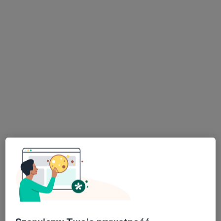
mgr Filip Barcik
Fizjoterapeuta
154 opinie
Rynek 5a, Trzebinia
•
Mapa
MedGarden
Konsultacja fizjoterapeutyczna
200 zł
Specjalista nie oferuje umawiania online pod tym adresem.
Poproś o wizytę