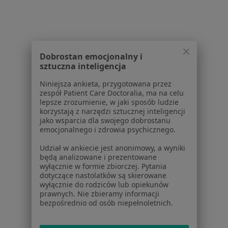
Dobrostan emocjonalny i
sztuczna inteligencja
Serwis
Niniejsza ankieta, przygotowana przez
Regulamin
zespół Patient Care Doctoralia, ma na celu
Polityka prywatności pacjentów
lepsze zrozumienie, w jaki sposób ludzie
korzystają z narzędzi sztucznej inteligencji
Polityka prywatności profesjonalistów
jako wsparcia dla swojego dobrostanu
Polityka prywatności dla profesjonalistów, których
emocjonalnego i zdrowia psychicznego.
dane pozyskaliśmy samodzielnie
Udział w ankiecie jest anonimowy, a wyniki
Polityka cookies
będą analizowane i prezentowane
Jak działają wyniki wyszukiwania
wyłącznie w formie zbiorczej. Pytania
Dostępność
dotyczące nastolatków są skierowane
wyłącznie do rodziców lub opiekunów
O nas
prawnych. Nie zbieramy informacji
Praca
Rekrutujemy!
bezpośrednio od osób niepełnoletnich.
Partnerzy
Centrum prasowe