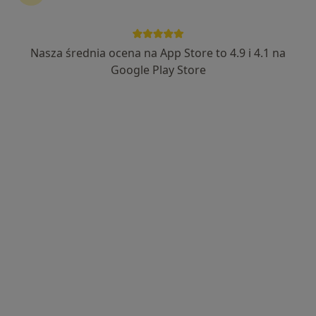
Nasza średnia ocena na App Store to 4.9 i 4.1 na
Nowy profil na ZnanyLekarz
Bezpieczne płatności
Google Play Store
mgr Iwona Bocheńska
·
Więcej
Seksuolog, Psycholog
4 opinie
Adres
Online
Rdestowa 138A, Gdynia
•
Mapa
Prywatny gabinet
Konsultacja psychologiczna
230 zł
Specjalista nie oferuje umawiania online pod tym adresem.
Poproś o wizytę