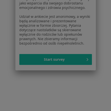
jako wsparcia dla swojego dobrostanu
Uzależnienie od seksu w Wejherowie
emocjonalnego i zdrowia psychicznego.
Więcej (4)
Udział w ankiecie jest anonimowy, a wyniki
Więcej w kategorii: W pobliżu Gdyni
będą analizowane i prezentowane
wyłącznie w formie zbiorczej. Pytania
Schorzenia w Gdyni
dotyczące nastolatków są skierowane
wyłącznie do rodziców lub opiekunów
Depresja w Gdyni
prawnych. Nie zbieramy informacji
bezpośrednio od osób niepełnoletnich.
Zaburzenia emocjonalne w Gdyni
Kryzys emocjonalny w Gdyni
Start survey
Zaburzenia lękowe w Gdyni
Zaburzenia nastroju w Gdyni
Więcej (15)
Więcej w kategorii: Schorzenia w Gdyni
Strona Główna
Choroby
Uzależnienie Od Seksu
Zmień mia
Gdynia
Zmień miasto