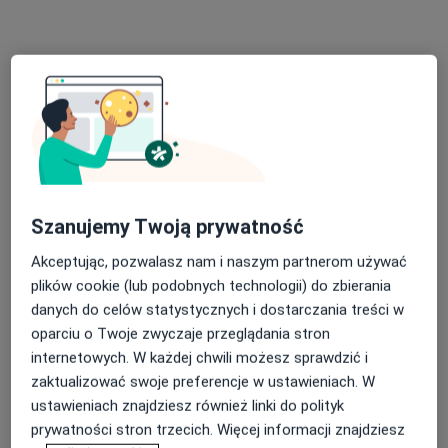
Centrum Psychoterapii
Konsultacja psychologiczna
200 zł
Specjalista nie oferuje umawiania online pod tym adresem.
Poproś o wizytę
Szanujemy Twoją prywatność
Akceptując, pozwalasz nam i naszym partnerom używać
plików cookie (lub podobnych technologii) do zbierania
danych do celów statystycznych i dostarczania treści w
oparciu o Twoje zwyczaje przeglądania stron
Bezpieczne płatności
internetowych. W każdej chwili możesz sprawdzić i
mgr Paulina Chachuła
zaktualizować swoje preferencje w ustawieniach. W
·
Więcej
Psychoterapeuta certyfikowany, Psycholog
ustawieniach znajdziesz również linki do polityk
27 opinii
prywatności stron trzecich. Więcej informacji znajdziesz