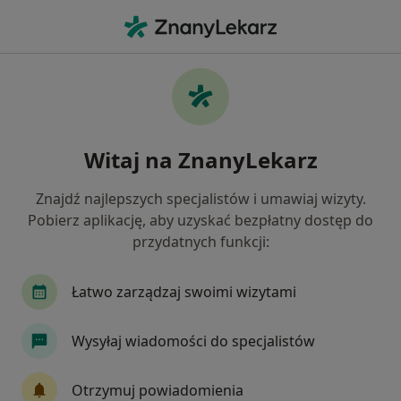
Me
Uzależnienie Od Seksu • Gdynia, pomorskie
Filtry
• 1
Ubezpieczenie
Map
Uzależnienie od seksu specjaliści w Gdyni
Witaj na ZnanyLekarz
Jak działają wyniki wyszukiwania
Znajdź najlepszych specjalistów i umawiaj wizyty.
Pobierz aplikację, aby uzyskać bezpłatny dostęp do
Jakiego specjalisty szukasz?
przydatnych funkcji:
Psycholog
Psychoterapeuta
Seksuolog
Łatwo zarządzaj swoimi wizytami
Wysyłaj wiadomości do specjalistów
Otrzymuj powiadomienia