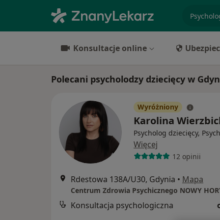
specjaliz
Konsultacje online
Ubezpiec
Polecani psycholodzy dziecięcy w Gdyn
Wyróżniony
Karolina Wierzbi
Psycholog dziecięcy, Psyc
Więcej
12 opinii
Rdestowa 138A/U30, Gdynia
•
Mapa
Centrum Zdrowia Psychicznego NOWY HO
Konsultacja psychologiczna