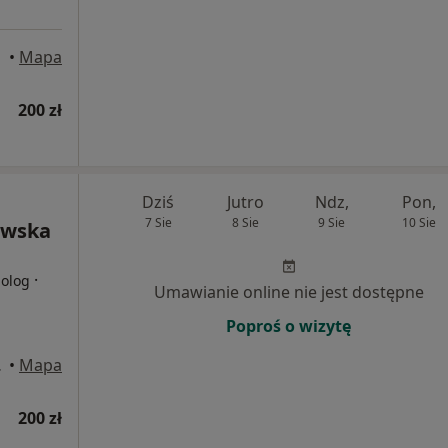
•
Mapa
200 zł
Dziś
Jutro
Ndz,
Pon,
7 Sie
8 Sie
9 Sie
10 Sie
owska
·
holog
Umawianie online nie jest dostępne
Poproś o wizytę
 Rumia
•
Mapa
200 zł