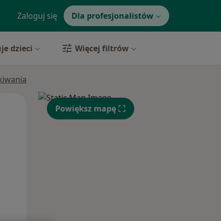
Zaloguj się
Dla profesjonalistów
je dzieci
Więcej filtrów
ukiwania
Wt,
Śr,
Czw,
Powiększ mapę
11 Sie
12 Sie
13 Sie