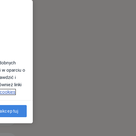
Wt,
Śr,
Czw,
11 Sie
12 Sie
13 Sie
odobnych
i w oparciu o
awdzić i
wnież linki
 cookies
akceptuj