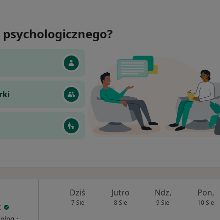
 psychologicznego?
rki
Dziś
Jutro
Ndz,
Pon,
7 Sie
8 Sie
9 Sie
10 Sie
t
·
holog