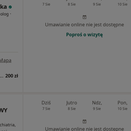
7 Sie
8 Sie
9 Sie
10 Sie
ska
·
holog
Umawianie online nie jest dostępne
Poproś o wizytę
Mapa
sultacja psychologiczna (pierwsza wizyta)
200 zł
Dziś
Jutro
Ndz,
Pon,
OWY
7 Sie
8 Sie
9 Sie
10 Sie
chiatria,
Umawianie online nie jest dostępne