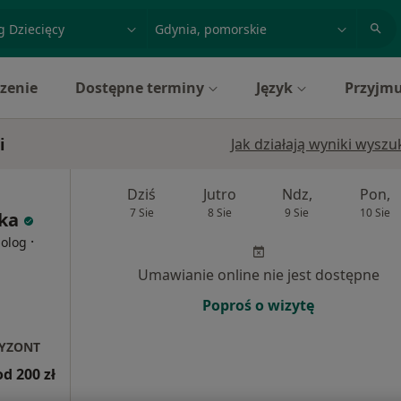
acja, badanie lub nazwisko
miasto lub dzielnica
zenie
Dostępne terminy
Język
Przyjmu
i
Jak działają wyniki wysz
Dziś
Jutro
Ndz,
Pon,
7 Sie
8 Sie
9 Sie
10 Sie
cka
·
holog
Umawianie online nie jest dostępne
Poproś o wizytę
RYZONT
od 200 zł