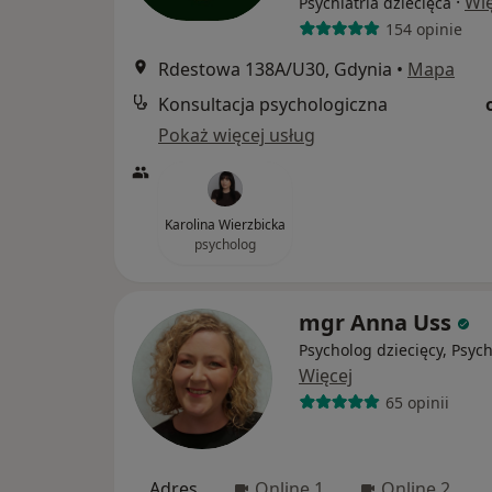
·
Wię
Psychiatria dziecięca
154 opinie
Rdestowa 138A/U30, Gdynia
•
Mapa
Konsultacja psychologiczna
Pokaż więcej usług
Karolina Wierzbicka
psycholog
mgr Anna Uss
Psycholog dziecięcy, Psyc
Więcej
65 opinii
Adres
Online 1
Online 2