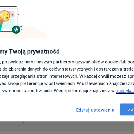
Dziś
Jutro
Ndz,
Pon,
7 Sie
8 Sie
9 Sie
10 Sie
owska
Umawianie online nie jest dostępne
my Twoją prywatność
·
holog
Poproś o wizytę
, pozwalasz nam i naszym partnerom używać plików cookie (lub p
) do zbierania danych do celów statystycznych i dostarczania treśc
zaje przeglądania stron internetowych. W każdej chwili możesz spr
wać swoje preferencje w ustawieniach. W ustawieniach znajdziesz ró
prywatności stron trzecich. Więcej informacji znajdziesz w
polityka
Za
Edytuj ustawienia
190 zł