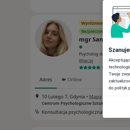
Wyróżniony
Bezpieczne płatności
mgr Sandra Małk
Szanuje
Psycholog dziecięcy, Psyc
Więcej
Akceptując
technologii
9 opinii
Twoje zwyc
Adres
Online
zaktualizo
do polityk 
10 Lutego 7, Gdynia
•
Mapa
Centrum Psychologiczne Sztuka Harmonii
Konsultacja psychologiczna