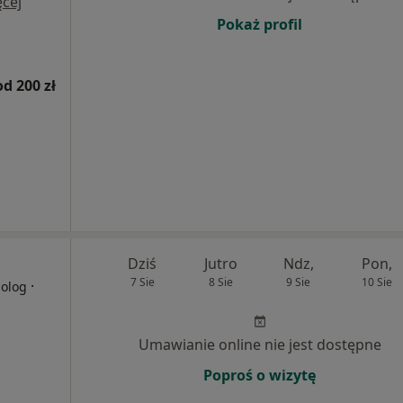
cej
Pokaż profil
od 200 zł
Dziś
Jutro
Ndz,
Pon,
7 Sie
8 Sie
9 Sie
10 Sie
·
holog
Umawianie online nie jest dostępne
Poproś o wizytę