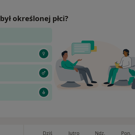
był określonej płci?
Dziś
Jutro
Ndz,
Pon,