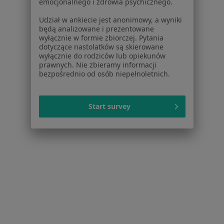
emocjonalnego i zdrowia psychicznego.
Próchnica w Pruszkowie
Udział w ankiecie jest anonimowy, a wyniki
Przebarwienia zębów w Pruszkowie
będą analizowane i prezentowane
wyłącznie w formie zbiorczej. Pytania
Braki zębowe w Pruszkowie
dotyczące nastolatków są skierowane
wyłącznie do rodziców lub opiekunów
Choroby miazgi w Pruszkowie
prawnych. Nie zbieramy informacji
bezpośrednio od osób niepełnoletnich.
Więcej (15)
Więcej w kategorii: Schorzenia w Pruszkowie
Start survey
Ubytki Zębów Specjaliści W Pruszkowie
Serwis
Regulamin