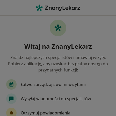
Me
Ubytki Zębów • Pruszków, mazowieckie
Filtry
• 1
Ubezpieczenie
Map
Ubytki zębów specjaliści w Pruszkowie
Witaj na ZnanyLekarz
Jak działają wyniki wyszukiwania
Znajdź najlepszych specjalistów i umawiaj wizyty.
Pobierz aplikację, aby uzyskać bezpłatny dostęp do
Jakiego specjalisty szukasz?
przydatnych funkcji:
Stomatolog
Protetyk stomatologiczny
Or
Łatwo zarządzaj swoimi wizytami
Wysyłaj wiadomości do specjalistów
Otrzymuj powiadomienia