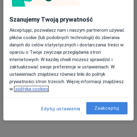
Pokaż profil
Szanujemy Twoją prywatność
Akceptując, pozwalasz nam i naszym partnerom używać
plików cookie (lub podobnych technologii) do zbierania
danych do celów statystycznych i dostarczania treści w
oparciu o Twoje zwyczaje przeglądania stron
internetowych. W każdej chwili możesz sprawdzić i
zaktualizować swoje preferencje w ustawieniach. W
ustawieniach znajdziesz również linki do polityk
lek. dent. Adam Kaczor
prywatności stron trzecich. Więcej informacji znajdziesz
·
Więcej
Chirurg stomatologiczny, Stomatolog
w
polityka cookies
26 opinii
Adres
Online
Zaakceptuj
Edytuj ustawienia
Zamiejska 13 (WKD Malichy), Pruszków
•
Mapa
Dental-Design Jaworska