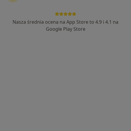
Nasza średnia ocena na App Store to 4.9 i 4.1 na
lek. dent. Marta Marcinkowska
Google Play Store
Stomatolog, Lekarz wykonujący zabiegi medycyny estetycznej
21 opinii
Wybickiego 1 lok. U5, Piastów
•
Mapa
Ka-Medica Piastów
Konsultacja z zakresu medycyny estetycznej
od 300 zł
Specjalista nie oferuje umawiania online pod tym adresem.
Poproś o wizytę