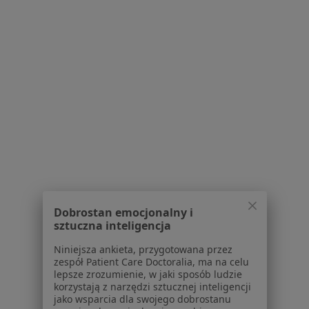
1
2
Powiązane wyszukiwania
W pobliżu Pruszkowa
Ubytki zębów w Warszawie
Ubytki zębów w Piasecznie
Ubytki zębów w Legionowie
Ubytki zębów w Grójcu
Ubytki zębów w Markach
Dobrostan emocjonalny i
sztuczna inteligencja
Więcej (14)
Więcej w kategorii: W pobliżu Pruszkowa
Niniejsza ankieta, przygotowana przez
zespół Patient Care Doctoralia, ma na celu
Schorzenia w Pruszkowie
lepsze zrozumienie, w jaki sposób ludzie
korzystają z narzędzi sztucznej inteligencji
Ból zęba w Pruszkowie
jako wsparcia dla swojego dobrostanu