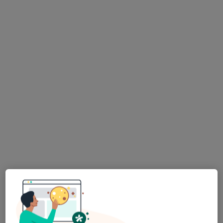
Ka-Medica Piastów
·
Więcej
Ginekologia, Położnictwo, Ginekologia dziecięca
794 opinie
Wybickiego 1 lok. U5, Piastów
•
Mapa
Konsultacja dermatologiczna
250 zł
Pokaż więcej usług
lek. Katarzyna
lek. Jakub Latusek
lek. Magdalena
Pietuch
dermatolog
Hołownia-
ginekolog
Broniatowska
ginekolog
Zobacz wszystkich 14 specjalistów
Brak dostępnych specjalistów z wolnymi terminami w tym centrum medycznym.