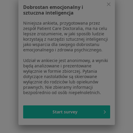
Pytania i odpowiedzi
Dobrostan emocjonalny i
Usługi i zabiegi
sztuczna inteligencja
Choroby
Niniejsza ankieta, przygotowana przez
Pomoc
zespół Patient Care Doctoralia, ma na celu
Aplikacje mobilne
lepsze zrozumienie, w jaki sposób ludzie
Blog dla pacjentów
korzystają z narzędzi sztucznej inteligencji
jako wsparcia dla swojego dobrostanu
Dla profesjonalistów
emocjonalnego i zdrowia psychicznego.
Udział w ankiecie jest anonimowy, a wyniki
Cennik
będą analizowane i prezentowane
Dla lekarzy
wyłącznie w formie zbiorczej. Pytania
Dla placówek medycznych
dotyczące nastolatków są skierowane
wyłącznie do rodziców lub opiekunów
Noa Notes
nowość
prawnych. Nie zbieramy informacji
Baza wiedzy
bezpośrednio od osób niepełnoletnich.
Centrum Pomocy dla Specjalisty
Kontakt
Start survey
ZnanyLekarz - Strona główna
ZnanyLekarz Sp. z o.o.
ul. Kolejowa 5/7