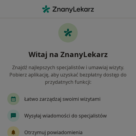
Me
Ubytki Zębów • Sochaczew, mazowieckie
Filtry
• 1
Mapa
Ubytki zębów specjaliści w Sochaczewie
Witaj na ZnanyLekarz
Jak działają wyniki wyszukiwania
Znajdź najlepszych specjalistów i umawiaj wizyty.
Pobierz aplikację, aby uzyskać bezpłatny dostęp do
Jakiego specjalisty szukasz?
przydatnych funkcji:
Stomatolog
Lekarz wykonujący zabiegi medyc
Łatwo zarządzaj swoimi wizytami
Wysyłaj wiadomości do specjalistów
Otrzymuj powiadomienia