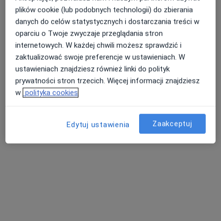
plików cookie (lub podobnych technologii) do zbierania
Pokaż profil
danych do celów statystycznych i dostarczania treści w
oparciu o Twoje zwyczaje przeglądania stron
internetowych. W każdej chwili możesz sprawdzić i
zaktualizować swoje preferencje w ustawieniach. W
ustawieniach znajdziesz również linki do polityk
prywatności stron trzecich. Więcej informacji znajdziesz
w
polityka cookies
Zaakceptuj
Edytuj ustawienia
lek. Grzegorz Wierzbicki
·
Więcej
Stomatolog
Adres 1
Adres 2
TROJANOWSKA 17, Sochaczew
•
Mapa
Gabinet lekarski
Konsultacja stomatologiczna
Brak ceny