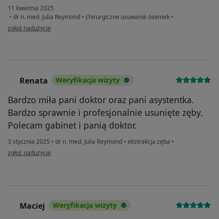
11 kwietnia 2025
•
dr n. med. Julia Reymond
•
chirurgiczne usuwanie ósemek
•
w opinii użytkownika Janek
zgłoś nadużycie
Renata
Weryfikacja wizyty
R
Bardzo miła pani doktor oraz pani asystentka.
Bardzo sprawnie i profesjonalnie usunięte zęby.
Polecam gabinet i panią doktor.
3 stycznia 2025
•
dr n. med. Julia Reymond
•
ekstrakcja zęba
•
w opinii użytkownika Renata
zgłoś nadużycie
Maciej
Weryfikacja wizyty
M