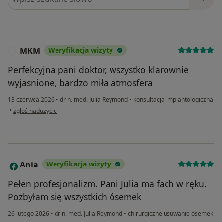
MKM
Weryfikacja wizyty
M
Perfekcyjna pani doktor, wszystko klarownie
wyjasnione, bardzo miła atmosfera
13 czerwca 2026
•
dr n. med. Julia Reymond
•
konsultacja implantologiczna
w opinii użytkownika MKM
•
zgłoś nadużycie
Ania
Weryfikacja wizyty
A
Pełen profesjonalizm. Pani Julia ma fach w ręku.
Pozbyłam się wszystkich ósemek
26 lutego 2026
•
dr n. med. Julia Reymond
•
chirurgiczne usuwanie ósemek
w opinii użytkownika Ania