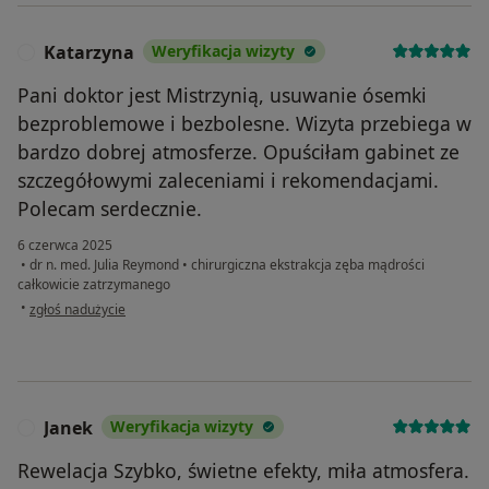
Katarzyna
Weryfikacja wizyty
K
Pani doktor jest Mistrzynią, usuwanie ósemki
bezproblemowe i bezbolesne. Wizyta przebiega w
bardzo dobrej atmosferze. Opuściłam gabinet ze
szczegółowymi zaleceniami i rekomendacjami.
Polecam serdecznie.
6 czerwca 2025
•
dr n. med. Julia Reymond
•
chirurgiczna ekstrakcja zęba mądrości
całkowicie zatrzymanego
w opinii użytkownika Katarzyna
•
zgłoś nadużycie
Janek
Weryfikacja wizyty
J
Rewelacja Szybko, świetne efekty, miła atmosfera.