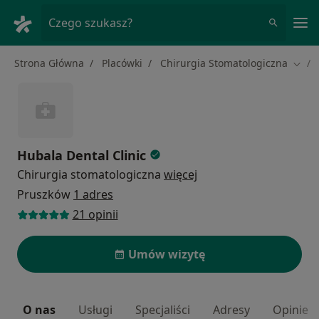
Me
Czego szukasz?
Strona Główna
Placówki
Chirurgia Stomatologiczna
Zmień
Hubala Dental Clinic
Chirurgia stomatologiczna
więcej
Pruszków
1 adres
21 opinii
Umów wizytę
O nas
Usługi
Specjaliści
Adresy
Opinie