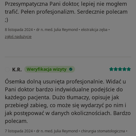
Przesympatyczna Pani doktor, lepiej nie mogłem
trafić. Pełen profesjonalizm. Serdecznie polecam
;)
8 listopada 2024
•
dr n. med. Julia Reymond
•
ekstrakcja zęba
•
w opinii użytkownika Maciej
zgłoś nadużycie
K.R.
Weryfikacja wizyty
K
Ósemka dolną usunięta profesjonalnie. Widać u
Pani doktor bardzo indywidualne podejście do
każdego pacjenta. Dużo tłumaczy, opisuje jak
przebiegł zabieg, co może się wydarzyć po nim i
jak postępować w danych okolicznościach. Bardzo
polecam.
7 listopada 2024
•
dr n. med. Julia Reymond
•
chirurgia stomatologiczna
•