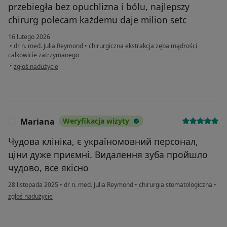
przebiegła bez opuchlizna i bólu, najlepszy
chirurg polecam każdemu daje milion setc
16 lutego 2026
•
dr n. med. Julia Reymond
•
chirurgiczna ekstrakcja zęba mądrości
całkowicie zatrzymanego
w opinii użytkownika edytak
•
zgłoś nadużycie
Mariana
Weryfikacja wizyty
M
Чудова клініка, є україномовний персонал,
ціни дуже приємні. Видалення зуба пройшло
чудово, все якісно
28 listopada 2025
•
dr n. med. Julia Reymond
•
chirurgia stomatologiczna
•
w opinii użytkownika Mariana
zgłoś nadużycie