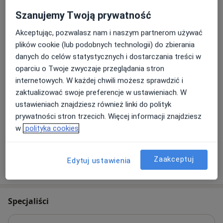
ekstrakcja zęba
200 zł
Szczegóły
Szanujemy Twoją prywatność
Umów
Akceptując, pozwalasz nam i naszym partnerom używać
plików cookie (lub podobnych technologii) do zbierania
danych do celów statystycznych i dostarczania treści w
Konsultacja chirurga stomatologicznego
oparciu o Twoje zwyczaje przeglądania stron
konsultacja chirurga stomatologic
Od 150 zł
Szczegóły
internetowych. W każdej chwili możesz sprawdzić i
zaktualizować swoje preferencje w ustawieniach. W
Umów
ustawieniach znajdziesz również linki do polityk
prywatności stron trzecich. Więcej informacji znajdziesz
w
polityka cookies
+ 55 usług
Zaakceptuj
Edytuj ustawienia
W jaki sposób ustalane są ceny?
Specjaliści