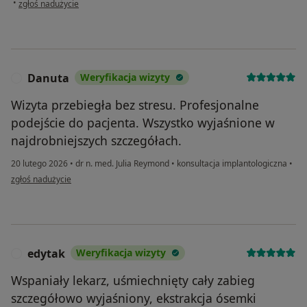
•
zgłoś nadużycie
Danuta
Weryfikacja wizyty
D
Wizyta przebiegła bez stresu. Profesjonalne
podejście do pacjenta. Wszystko wyjaśnione w
najdrobniejszych szczegółach.
20 lutego 2026
•
dr n. med. Julia Reymond
•
konsultacja implantologiczna
•
w opinii użytkownika Danuta
zgłoś nadużycie
edytak
Weryfikacja wizyty
E
Wspaniały lekarz, uśmiechnięty cały zabieg
szczegółowo wyjaśniony, ekstrakcja ósemki