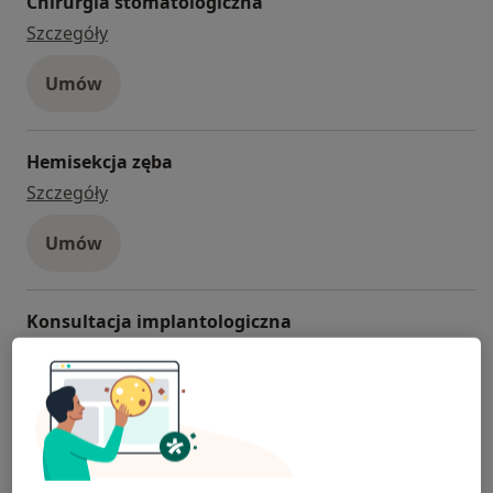
Chirurgia stomatologiczna
chirurgia stomatologiczna
Szczegóły
Umów
Hemisekcja zęba
hemisekcja zęba
Szczegóły
Umów
Konsultacja implantologiczna
konsultacja implantologiczna
150 zł
Szczegóły
Umów
Ekstrakcja zęba