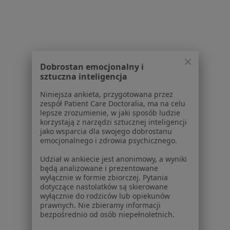
Polityka prywatności profesjonalistów
Polityka prywatności dla profesjonalistów, których
dane pozyskaliśmy samodzielnie
Polityka cookies
Jak działają wyniki wyszukiwania
Dostępność
Dobrostan emocjonalny i
sztuczna inteligencja
O nas
Praca
Rekrutujemy!
Niniejsza ankieta, przygotowana przez
Partnerzy
zespół Patient Care Doctoralia, ma na celu
lepsze zrozumienie, w jaki sposób ludzie
Centrum prasowe
korzystają z narzędzi sztucznej inteligencji
Kontakt
jako wsparcia dla swojego dobrostanu
emocjonalnego i zdrowia psychicznego.
Dla pacjentów
Udział w ankiecie jest anonimowy, a wyniki
Lekarze
będą analizowane i prezentowane
wyłącznie w formie zbiorczej. Pytania
Placówki medyczne
dotyczące nastolatków są skierowane
Pytania i odpowiedzi
wyłącznie do rodziców lub opiekunów
Usługi i zabiegi
prawnych. Nie zbieramy informacji
bezpośrednio od osób niepełnoletnich.
Choroby
Pomoc