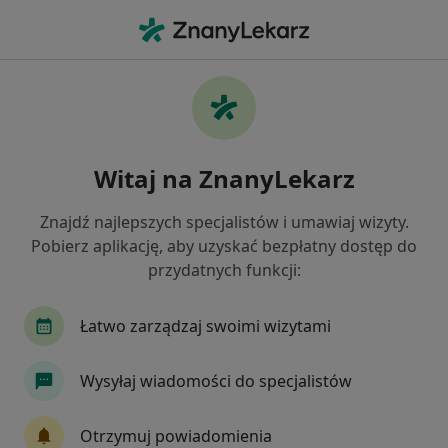
Me
Ubytki Zębów • Józefów powiat otwocki , mazowieckie
Filtry
• 1
Mapa
Ubytki zębów specjaliści w Józefowie
Witaj na ZnanyLekarz
Jak działają wyniki wyszukiwania
Znajdź najlepszych specjalistów i umawiaj wizyty.
Pobierz aplikację, aby uzyskać bezpłatny dostęp do
Jakiego specjalisty szukasz?
przydatnych funkcji:
Stomatolog
Ortodonta
Protetyk stomato
Łatwo zarządzaj swoimi wizytami
Wysyłaj wiadomości do specjalistów
Otrzymuj powiadomienia