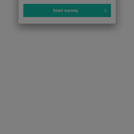
Aplikacje mobilne
Start survey
Blog dla pacjentów
Dla profesjonalistów
Cennik
Dla lekarzy
Dla placówek medycznych
Noa Notes
nowość
Baza wiedzy
Centrum Pomocy dla Specjalisty
Kontakt
ZnanyLekarz - Strona główna
ZnanyLekarz Sp. z o.o.
ul. Kolejowa 5/7
01-217 Warszawa, Polska
NIP: ⁠7010224868
KRS: ⁠0000347997