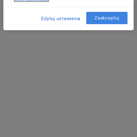
Zaakceptuj
Edytuj ustawienia
lek. dent. Jakub Popiński
·
Więcej
Stomatolog
3 opinie
Polna 8, Józefów
•
Mapa
Stomatologia Polna 8
Specjalista nie oferuje umawiania online pod tym adresem.
Poproś o wizytę