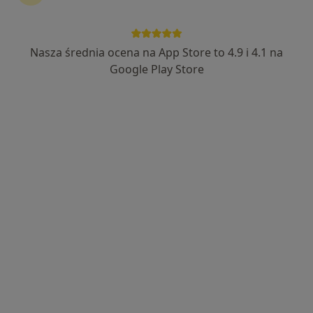
Nasza średnia ocena na App Store to 4.9 i 4.1 na
lek. dent. Weronika Warpas
Google Play Store
·
Więcej
Stomatolog
6 opinii
Górna 6, Otwock
•
Mapa
Świderek stomatologia i ortodoncja dzieci i młodzieży Otwock
Higienizacja
od 400 zł
Specjalista nie oferuje umawiania online pod tym adresem.
Poproś o wizytę