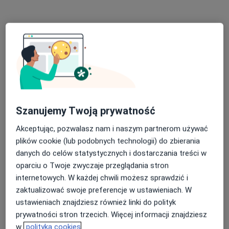
Świderek stomatologia i ortodoncja dzieci
i młodzieży Otwock
·
Więcej
Stomatologia dziecięca, Ortodoncja, Stomatologia
16 opinii
Górna 6, Otwock
•
Mapa
Szanujemy Twoją prywatność
Konsultacja stomatologiczna
od 200 zł
Pokaż więcej usług
Akceptując, pozwalasz nam i naszym partnerom używać
plików cookie (lub podobnych technologii) do zbierania
danych do celów statystycznych i dostarczania treści w
oparciu o Twoje zwyczaje przeglądania stron
lek. dent. Anita
lek. dent. Weronika
lek. dent. Joanna
Pawluk
Warpas
Kliszcz
internetowych. W każdej chwili możesz sprawdzić i
stomatolog
stomatolog
stomatolog
zaktualizować swoje preferencje w ustawieniach. W
ustawieniach znajdziesz również linki do polityk
Brak dostępnych specjalistów z wolnymi terminami w tym centrum medycznym.
prywatności stron trzecich. Więcej informacji znajdziesz
Pokaż profil
w
polityka cookies