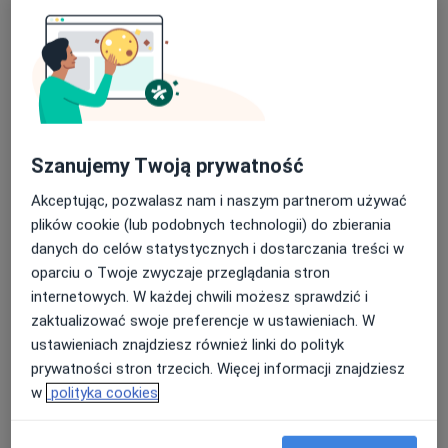
Szanujemy Twoją prywatność
lek. dent. Irena Sionek-Wręga
Akceptując, pozwalasz nam i naszym partnerom używać
Stomatolog
plików cookie (lub podobnych technologii) do zbierania
21 opinii
danych do celów statystycznych i dostarczania treści w
oparciu o Twoje zwyczaje przeglądania stron
Wacława Borowego 5, Warszawa
•
Mapa
internetowych. W każdej chwili możesz sprawdzić i
Vitadent
zaktualizować swoje preferencje w ustawieniach. W
Konsultacja ortodontyczna
250 zł
ustawieniach znajdziesz również linki do polityk
Specjalista nie oferuje umawiania online pod tym adresem.
prywatności stron trzecich. Więcej informacji znajdziesz
w
polityka cookies
Poproś o wizytę