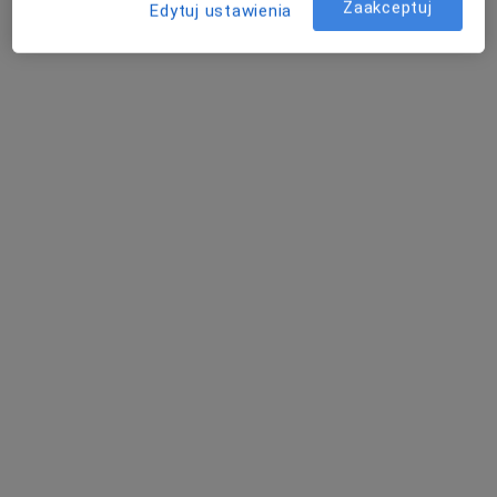
Zaakceptuj
Edytuj ustawienia
lek. dent. Monika Zborowska Repelewicz
Stomatolog
9 opinii
Lazurowa 71A, Warszawa
•
Mapa
Stomatologia Medicover Warszawa Lazurowa
Konsultacja stomatologiczna
Brak ceny
Specjalista nie oferuje umawiania online pod tym adresem.
Poproś o wizytę