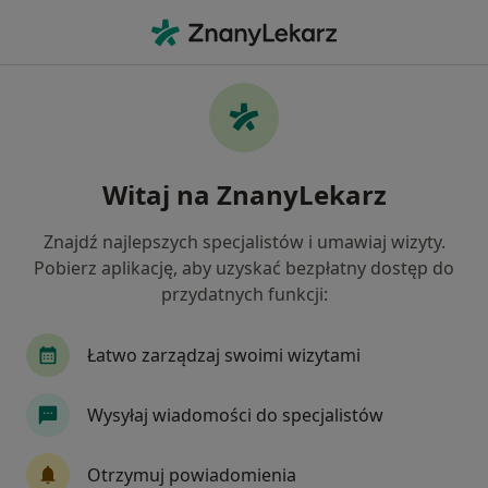
Me
Ubytki Zębów • Babice Nowe, mazowieckie
Filtry
• 1
Ubezpieczenie
Map
Ubytki zębów specjaliści w Babicach
Witaj na ZnanyLekarz
Nowych
Jak działają wyniki wyszukiwania
Znajdź najlepszych specjalistów i umawiaj wizyty.
Pobierz aplikację, aby uzyskać bezpłatny dostęp do
przydatnych funkcji:
Jakiego specjalisty szukasz?
Stomatolog
Lekarz wykonujący zabiegi medyc
Łatwo zarządzaj swoimi wizytami
Wysyłaj wiadomości do specjalistów
Otrzymuj powiadomienia