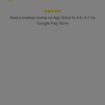
Nasza średnia ocena na App Store to 4.9 i 4.1 na
lek. dent. Julia Rogowska-Patryn
Google Play Store
Lekarz wykonujący zabiegi medycyny estetycznej, Stomatolog
·
Więcej
30 opinii
Lazurowa 21/59, Warszawa
•
Mapa
Gabinety Rogowska
Autologiczny wypełniacz tkankowy
990 zł
Specjalista nie oferuje umawiania online pod tym adresem.
Poproś o wizytę