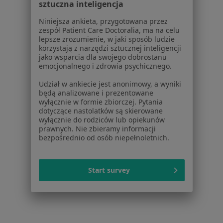
sztuczna inteligencja
Ubytki zębów w Legionowie
Niniejsza ankieta, przygotowana przez
Ubytki zębów w Grójcu
zespół Patient Care Doctoralia, ma na celu
lepsze zrozumienie, w jaki sposób ludzie
Więcej (14)
korzystają z narzędzi sztucznej inteligencji
jako wsparcia dla swojego dobrostanu
Więcej w kategorii: W pobliżu Babic Nowych
emocjonalnego i zdrowia psychicznego.
Schorzenia w Babicach Nowych
Udział w ankiecie jest anonimowy, a wyniki
Ból zęba w Babicach Nowych
będą analizowane i prezentowane
wyłącznie w formie zbiorczej. Pytania
Nadwrażliwość zębów w Babicach Nowych
dotyczące nastolatków są skierowane
wyłącznie do rodziców lub opiekunów
Próchnica w Babicach Nowych
prawnych. Nie zbieramy informacji
bezpośrednio od osób niepełnoletnich.
Przebarwienia zębów w Babicach Nowych
Rozszczep wargi i podniebienia w Babicach
Start survey
Nowych
Więcej (13)
Więcej w kategorii: Schorzenia w Babicach N