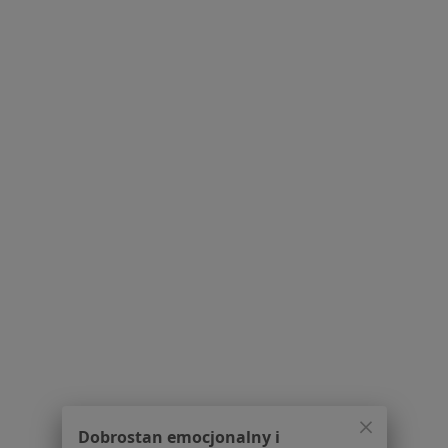
6 opinii
Poznańska 127, Ożarów Mazowiecki
•
Mapa
Biovenadent, Ożarów Mazowiecki
Fluoryzacja zębów
od 100 zł
Specjalista nie oferuje umawiania online pod tym adresem.
Poproś o wizytę
1
2
Powiązane wyszukiwania
W pobliżu Babic Nowych
Ubytki zębów w Warszawie
Ubytki zębów w Piasecznie
Ubytki zębów w Pruszkowie
Dobrostan emocjonalny i