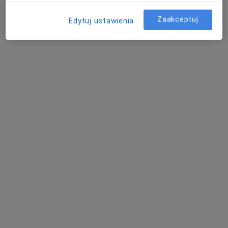
Zaakceptuj
Edytuj ustawienia
Bezpieczne płatności
DOBROSTAN CENTRUM WSPARCIA
·
Więcej
Psychiatria, Chirurgia, Chirurgia naczyniowa
178 opinii
Sikorskiego 153/155, Tychy
•
Mapa
Konsultacja logopedyczna
180 zł
Pokaż więcej usług