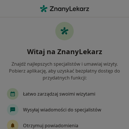
Me
Starzenie Się Skóry • Tychy, śląskie
Filtry
• 1
Mapa
Starzenie się skóry specjaliści w Tychach
Witaj na ZnanyLekarz
Jak działają wyniki wyszukiwania
Znajdź najlepszych specjalistów i umawiaj wizyty.
Pobierz aplikację, aby uzyskać bezpłatny dostęp do
Jakiego specjalisty szukasz?
przydatnych funkcji:
Lekarz wykonujący zabiegi medycyny estetycznej
Łatwo zarządzaj swoimi wizytami
Wysyłaj wiadomości do specjalistów
Otrzymuj powiadomienia