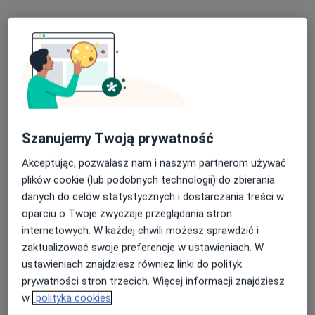
Szanujemy Twoją prywatność
lek. Marta Lizoń (Tomica)
Akceptując, pozwalasz nam i naszym partnerom używać
·
Więcej
Lekarz wykonujący zabiegi medycyny estetycznej
plików cookie (lub podobnych technologii) do zbierania
37 opinii
danych do celów statystycznych i dostarczania treści w
Tołstoja 62, Tychy
•
Mapa
oparciu o Twoje zwyczaje przeglądania stron
BG Medycyna Estetyczna
internetowych. W każdej chwili możesz sprawdzić i
Konsultacja z zakresu medycyny estetycznej
250 zł
zaktualizować swoje preferencje w ustawieniach. W
ustawieniach znajdziesz również linki do polityk
Specjalista nie oferuje umawiania online pod tym adresem.
prywatności stron trzecich. Więcej informacji znajdziesz
w
polityka cookies
Poproś o wizytę