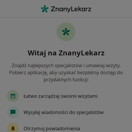
Me
Zespół Cieśni Nadgarstka • Tychy, śląskie
Filtry
• 1
Ubezpieczenie
Map
Zespół cieśni nadgarstka specjaliści w
Witaj na ZnanyLekarz
Tychach
Jak działają wyniki wyszukiwania
Znajdź najlepszych specjalistów i umawiaj wizyty.
Pobierz aplikację, aby uzyskać bezpłatny dostęp do
przydatnych funkcji:
Jakiego specjalisty szukasz?
Fizjoterapeuta
Ortopeda
Ginekolog
Łatwo zarządzaj swoimi wizytami
Wysyłaj wiadomości do specjalistów
Otrzymuj powiadomienia