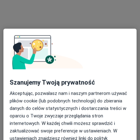
Bezpieczne płatności
mgr Krzysztof Wójcik
·
Więcej
Fizjoterapeuta
30 opinii
Jerzego 6, Bieruń
•
Mapa
Galen Rehabilitacja Sp. z o. o.
Szanujemy Twoją prywatność
Konsultacja fizjoterapeutyczna (kolejna wizyta)
220 zł
Akceptując, pozwalasz nam i naszym partnerom używać
Specjalista nie oferuje umawiania online pod tym adresem.
plików cookie (lub podobnych technologii) do zbierania
danych do celów statystycznych i dostarczania treści w
Poproś o wizytę
oparciu o Twoje zwyczaje przeglądania stron
internetowych. W każdej chwili możesz sprawdzić i
zaktualizować swoje preferencje w ustawieniach. W
ustawieniach znajdziesz również linki do polityk