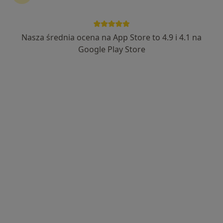
Nasza średnia ocena na App Store to 4.9 i 4.1 na
mgr Dariusz Fuchs
Google Play Store
·
Więcej
Fizjoterapeuta
27 opinii
Żwakowska 15, Tychy
•
Mapa
Ośrodek Symetria Sp. z o.o.
Konsultacja fizjoterapeutyczna
150 zł
Specjalista nie oferuje umawiania online pod tym adresem.
Poproś o wizytę