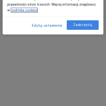
prywatności stron trzecich. Więcej informacji znajdziesz
w
polityka cookies
Zaakceptuj
Edytuj ustawienia
lek. Krzysztof Sacha
·
Więcej
W trakcie specjalizacji (Ortopeda)
130 opinii
Adres 1
Adres 2
Piłsudskiego 67b, Tychy
•
Mapa
Omnia Medica
Konsultacja ortopedyczna
od 350 zł
Specjalista nie oferuje umawiania online pod tym adresem.
Poproś o wizytę