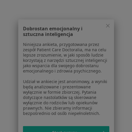
1
2
3
Powiązane wyszukiwania
W pobliżu Tychów
Dobrostan emocjonalny i
sztuczna inteligencja
Zespół cieśni nadgarstka w Katowicach
Niniejsza ankieta, przygotowana przez
Zespół cieśni nadgarstka w Gliwicach
zespół Patient Care Doctoralia, ma na celu
lepsze zrozumienie, w jaki sposób ludzie
Zespół cieśni nadgarstka w Bielsku-Białej
korzystają z narzędzi sztucznej inteligencji
jako wsparcia dla swojego dobrostanu
Zespół cieśni nadgarstka w Sosnowcu
emocjonalnego i zdrowia psychicznego.
Zespół cieśni nadgarstka w Chorzowie
Udział w ankiecie jest anonimowy, a wyniki
będą analizowane i prezentowane
Więcej (14)
wyłącznie w formie zbiorczej. Pytania
Więcej w kategorii: W pobliżu Tychów
dotyczące nastolatków są skierowane
wyłącznie do rodziców lub opiekunów
Schorzenia w Tychach
prawnych. Nie zbieramy informacji
bezpośrednio od osób niepełnoletnich.
Choroby chirurgiczne w Tychach
żylaki kończyn dolnych w Tychach