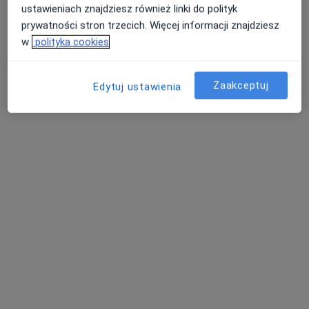
ustawieniach znajdziesz również linki do polityk
prywatności stron trzecich. Więcej informacji znajdziesz
w
polityka cookies
Zaakceptuj
Bezpieczne płatności
Edytuj ustawienia
SAN-MEDICAL
·
Chirurgia plastyczna, Chirurgia, Medycyna estetyczna
Więcej
44 opinie
Chopina 94, Jaworzno
•
Mapa
Konsultacja z zakresu medycyny estetycznej
150 zł
Pokaż więcej usług
dr n. med. Artur
Sandelewski
chirurg