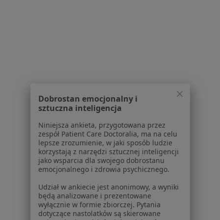
Lekarze
Placówki medyczne
Pytania i odpowiedzi
Usługi i zabiegi
Choroby
Pomoc
Aplikacje mobilne
Blog dla pacjentów
Dobrostan emocjonalny i
Dla profesjonalistów
sztuczna inteligencja
Cennik
Niniejsza ankieta, przygotowana przez
zespół Patient Care Doctoralia, ma na celu
Dla lekarzy
lepsze zrozumienie, w jaki sposób ludzie
Dla placówek medycznych
korzystają z narzędzi sztucznej inteligencji
Noa Notes
jako wsparcia dla swojego dobrostanu
nowość
emocjonalnego i zdrowia psychicznego.
Baza wiedzy
Centrum Pomocy dla Specjalisty
Udział w ankiecie jest anonimowy, a wyniki
będą analizowane i prezentowane
Kontakt
wyłącznie w formie zbiorczej. Pytania
ZnanyLekarz - Strona główna
dotyczące nastolatków są skierowane