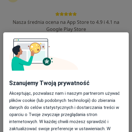
Nasza średnia ocena na App Store to 4.9 i 4.1 na
Bezpieczne płatności
Google Play Store
dr n. med. Artur Sandelewski
Chirurg, W trakcie specjalizacji (Chirurg plastyczny), Lekarz
·
Więcej
wykonujący zabiegi medycyny estetycznej
39 opinii
Chopina 94, Jaworzno
•
Mapa
SAN-MEDICAL
Konsultacja chirurgiczna
300 zł
Szanujemy Twoją prywatność
Specjalista nie oferuje umawiania online pod tym adresem.
Akceptując, pozwalasz nam i naszym partnerom używać
plików cookie (lub podobnych technologii) do zbierania
Poproś o wizytę
danych do celów statystycznych i dostarczania treści w
oparciu o Twoje zwyczaje przeglądania stron
internetowych. W każdej chwili możesz sprawdzić i
zaktualizować swoje preferencje w ustawieniach. W