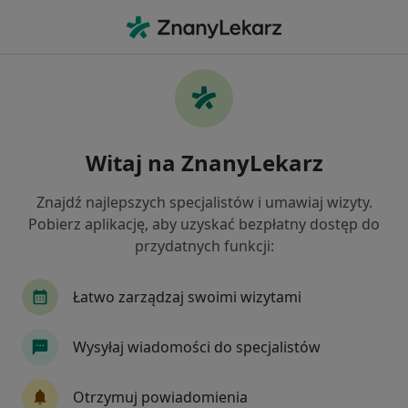
Me
Starzenie Się Skóry • Jaworzno, śląskie
Filtry
• 1
Mapa
Starzenie się skóry specjaliści w Jaworznie
Witaj na ZnanyLekarz
Jak działają wyniki wyszukiwania
Znajdź najlepszych specjalistów i umawiaj wizyty.
Pobierz aplikację, aby uzyskać bezpłatny dostęp do
Jakiego specjalisty szukasz?
przydatnych funkcji:
Lekarz wykonujący zabiegi medycyny estetycznej
Łatwo zarządzaj swoimi wizytami
Wysyłaj wiadomości do specjalistów
Otrzymuj powiadomienia