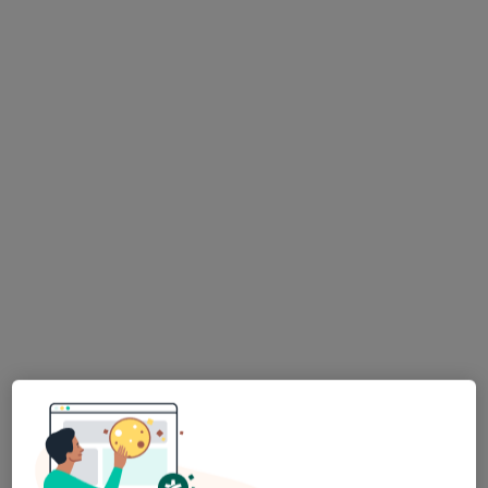
Bezpieczne płatności
mgr Karolina Trzeciak
·
Więcej
Fizjoterapeuta
14 opinii
Bolesława Chrobrego 51, Wałbrzych
•
Mapa
Harmonia Ciała Gabinet Fizjoterapii
Konsultacja fizjoterapeutyczna
200 zł
Specjalista nie oferuje umawiania online pod tym adresem.
Poproś o wizytę