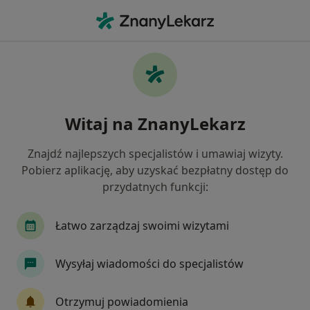
Me
Skręcenie Stawu • Wałbrzych, dolnośląskie
Filtry
• 1
Mapa
Skręcenie stawu specjaliści w Wałbrzychu
Witaj na ZnanyLekarz
Jak działają wyniki wyszukiwania
Znajdź najlepszych specjalistów i umawiaj wizyty.
Pobierz aplikację, aby uzyskać bezpłatny dostęp do
Jakiego specjalisty szukasz?
przydatnych funkcji:
Ortopeda
Fizjoterapeuta
Radiolog
C
Łatwo zarządzaj swoimi wizytami
Wysyłaj wiadomości do specjalistów
Otrzymuj powiadomienia