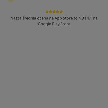
Nasza średnia ocena na App Store to 4.9 i 4.1 na
mgr Radosław Łączkowiak
Google Play Store
Fizjoterapeuta
187 opinii
Adres 1
Adres 2
Wańkowicza 4a, Wałbrzych
•
Mapa
Gabinet Prywatny
Fizjoterapia
200 zł
Specjalista nie oferuje umawiania online pod tym adresem.
Poproś o wizytę