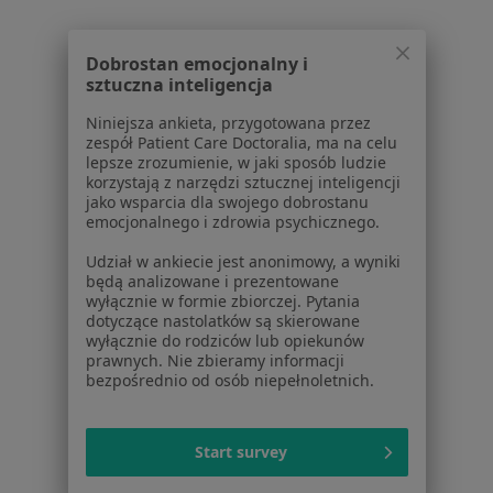
Skręcenie Stawu Specjaliści W Wałbrzychu
Dobrostan emocjonalny i
sztuczna inteligencja
Niniejsza ankieta, przygotowana przez
zespół Patient Care Doctoralia, ma na celu
lepsze zrozumienie, w jaki sposób ludzie
Serwis
korzystają z narzędzi sztucznej inteligencji
jako wsparcia dla swojego dobrostanu
Regulamin
emocjonalnego i zdrowia psychicznego.
Polityka prywatności pacjentów
Udział w ankiecie jest anonimowy, a wyniki
Polityka prywatności profesjonalistów
będą analizowane i prezentowane
Polityka prywatności dla profesjonalistów, których
wyłącznie w formie zbiorczej. Pytania
dane pozyskaliśmy samodzielnie
dotyczące nastolatków są skierowane
wyłącznie do rodziców lub opiekunów
Polityka cookies
prawnych. Nie zbieramy informacji
Jak działają wyniki wyszukiwania
bezpośrednio od osób niepełnoletnich.
Dostępność
O nas
Praca
Rekrutujemy!
Start survey
Partnerzy