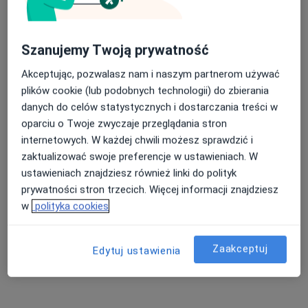
Szanujemy Twoją prywatność
Akceptując, pozwalasz nam i naszym partnerom używać
plików cookie (lub podobnych technologii) do zbierania
danych do celów statystycznych i dostarczania treści w
lek. Paweł Rogóż
oparciu o Twoje zwyczaje przeglądania stron
·
Więcej
Ortopeda
internetowych. W każdej chwili możesz sprawdzić i
1388 opinii
zaktualizować swoje preferencje w ustawieniach. W
Adres
Online
ustawieniach znajdziesz również linki do polityk
prywatności stron trzecich. Więcej informacji znajdziesz
w
polityka cookies
Młynarska 24, Wałbrzych
•
Mapa
Medical Park
Konsultacja ortopedyczna
300 zł
Zaakceptuj
Edytuj ustawienia
Specjalista nie oferuje umawiania online pod tym adresem.
Poproś o wizytę