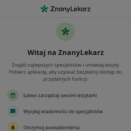
Me
Osteoporoza • Wałbrzych, dolnośląskie
Filtry
• 1
Mapa
Osteoporoza specjaliści w Wałbrzychu
Witaj na ZnanyLekarz
Jak działają wyniki wyszukiwania
Znajdź najlepszych specjalistów i umawiaj wizyty.
Pobierz aplikację, aby uzyskać bezpłatny dostęp do
Jakiego specjalisty szukasz?
przydatnych funkcji:
Ortopeda
Internista
Nefrolog
Neuro
Łatwo zarządzaj swoimi wizytami
Wysyłaj wiadomości do specjalistów
Otrzymuj powiadomienia