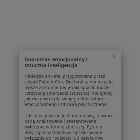
Choroby układu pokarmowego w Wałbrzychu
Infekcje dróg moczowych w Wałbrzychu
Więcej (15)
Więcej w kategorii: Schorzenia w Wałbrzychu
Osteoporoza Specjaliści W Wałbrzychu
Dobrostan emocjonalny i
sztuczna inteligencja
Niniejsza ankieta, przygotowana przez
zespół Patient Care Doctoralia, ma na celu
lepsze zrozumienie, w jaki sposób ludzie
korzystają z narzędzi sztucznej inteligencji
Serwis
jako wsparcia dla swojego dobrostanu
emocjonalnego i zdrowia psychicznego.
Regulamin
Polityka prywatności pacjentów
Udział w ankiecie jest anonimowy, a wyniki
będą analizowane i prezentowane
Polityka prywatności profesjonalistów
wyłącznie w formie zbiorczej. Pytania
Polityka prywatności dla profesjonalistów, których
dotyczące nastolatków są skierowane
dane pozyskaliśmy samodzielnie
wyłącznie do rodziców lub opiekunów