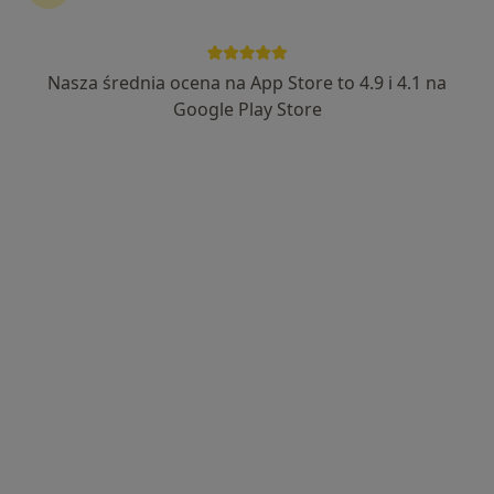
Nasza średnia ocena na App Store to 4.9 i 4.1 na
Bezpieczne płatności
Google Play Store
mgr Jarosław Piotrowski
·
Więcej
Dietetyk
160 opinii
Adres 1
Adres 2
Online
Chrobrego, Wałbrzych
•
Mapa
Dietetyk Kliniczny
Konsultacja dietetyczna
199 zł
Specjalista nie oferuje umawiania online pod tym adresem.
Poproś o wizytę