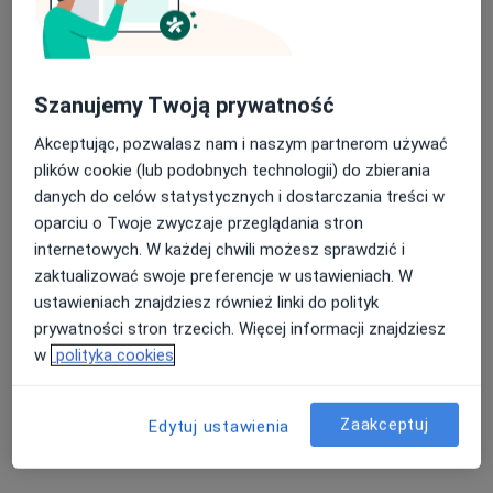
Szanujemy Twoją prywatność
Akceptując, pozwalasz nam i naszym partnerom używać
plików cookie (lub podobnych technologii) do zbierania
lek. Michał Mazur
danych do celów statystycznych i dostarczania treści w
·
Więcej
Ortopeda
oparciu o Twoje zwyczaje przeglądania stron
25 opinii
internetowych. W każdej chwili możesz sprawdzić i
Długa 2e, Wałbrzych
•
Mapa
zaktualizować swoje preferencje w ustawieniach. W
Affidea Wałbrzych
ustawieniach znajdziesz również linki do polityk
Konsultacja ortopedyczna
od 250 zł
prywatności stron trzecich. Więcej informacji znajdziesz
w
polityka cookies
Specjalista nie oferuje umawiania online pod tym adresem.
Poproś o wizytę
Zaakceptuj
Edytuj ustawienia