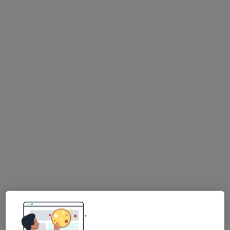
USG Affidea
Diagnostyka
7 opinii
Długa 2e, Wałbrzych
•
Mapa
Affidea Wałbrzych
Konsultacja diagnostyczna
od 250 zł
Specjalista nie oferuje umawiania online pod tym adresem.
Poproś o wizytę