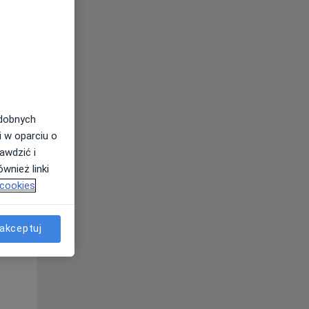
odobnych
i w oparciu o
awdzić i
wnież linki
 cookies
Pt,
Sob,
Ndz,
akceptuj
14 Sie
15 Sie
16 Sie