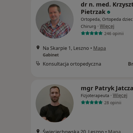
dr n. med. Krzysz
Pietrzak
Ortopeda, Ortopeda dzieci
·
Więcej
Chirurg
246 opinii
Na Skarpie 1, Leszno
•
Mapa
Gabinet
Konsultacja ortopedyczna
B
mgr Patryk Jatcz
·
Więcej
Fizjoterapeuta
28 opinii
Święciechowska 20, Leszno
•
Mapa