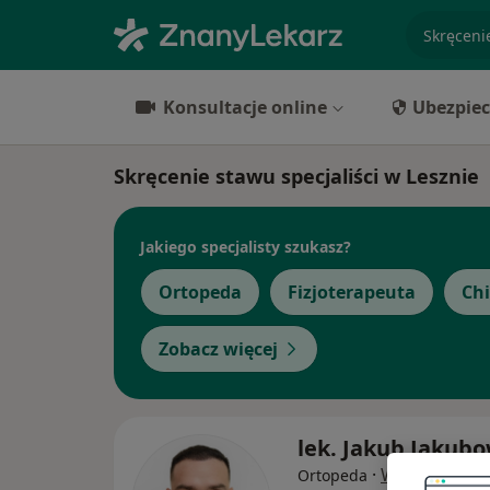
specjaliz
Konsultacje online
Ubezpiec
Skręcenie stawu specjaliści w Lesznie
Jakiego specjalisty szukasz?
Ortopeda
Fizjoterapeuta
Ch
Zobacz więcej
lek. Jakub Jakubo
·
Więcej
Ortopeda