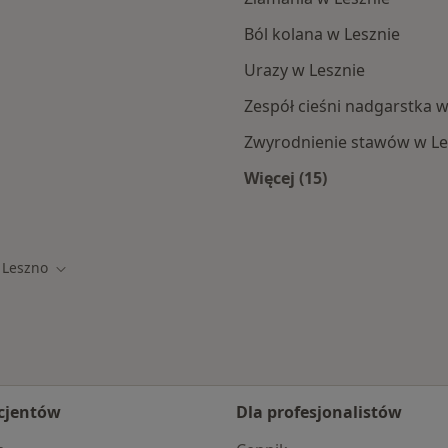
Ból kolana w Lesznie
Urazy w Lesznie
Zespół cieśni nadgarstka w
Zwyrodnienie stawów w Le
Więcej (15)
Więcej w kategorii: 
Leszno
ń miasto
Zmień miasto
cjentów
Dla profesjonalistów