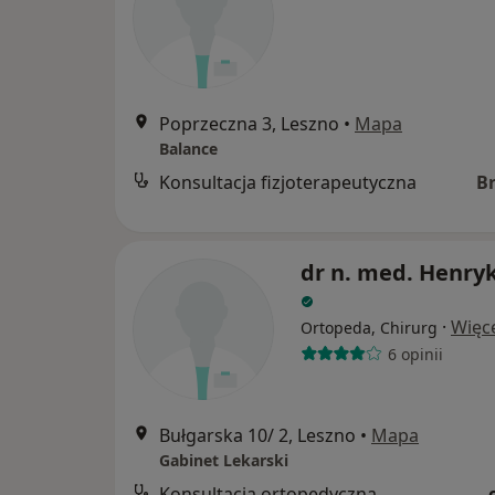
Poprzeczna 3, Leszno
•
Mapa
Balance
Konsultacja fizjoterapeutyczna
B
dr n. med. Henry
·
Więc
Ortopeda, Chirurg
6 opinii
Bułgarska 10/ 2, Leszno
•
Mapa
Gabinet Lekarski
Konsultacja ortopedyczna