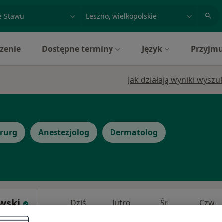
acja, badanie lub nazwisko
miasto lub dzielnica
zenie
Dostępne terminy
Język
Przyjmu
Jak działają wyniki wysz
irurg
Anestezjolog
Dermatolog
wski
Dziś
Jutro
Śr,
Czw,
10 Sie
11 Sie
12 Sie
13 Sie