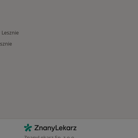
 Lesznie
sznie
Schorzenia w Lesznie
Kontakt
ZnanyLekarz - Strona główna
ZnanyLekarz Sp. z o.o.