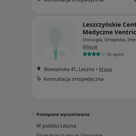
Leszczyńskie Ce
Medyczne Ventric
Chirurgia, Ortopedia, Int
Więcej
56 opinii
Słowiańska 41, Leszno
•
Mapa
Konsultacja ortopedyczna
Powiązane wyszukiwania
W pobliżu Leszna
Skręcenie stawu w Głogowie