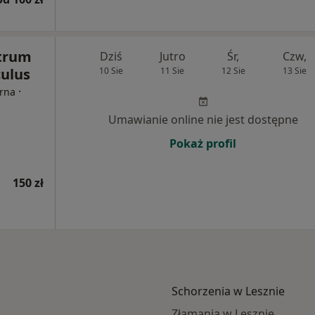
ntrum
Dziś
Jutro
Śr,
Czw,
ulus
10 Sie
11 Sie
12 Sie
13 Sie
·
erna
Umawianie online nie jest dostępne
Pokaż profil
150 zł
Schorzenia w Lesznie
Złamania w Lesznie