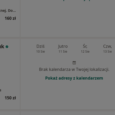
Gabinet fizjoterapii i terapii uroginekologicznej. Dominika Brzeżańska
160 zł
uk
Dziś
Jutro
Śr,
Czw,
10 Sie
11 Sie
12 Sie
13 Sie
Brak kalendarza w Twojej lokalizacji.
Pokaż adresy z kalendarzem
s
150 zł