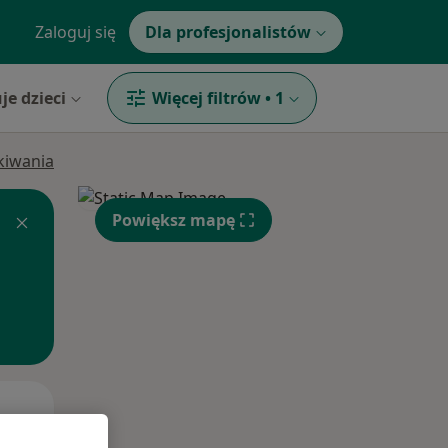
Zaloguj się
Dla profesjonalistów
je dzieci
Więcej filtrów
•
1
ukiwania
Powiększ mapę
Pt,
Sob,
Ndz,
14 Sie
15 Sie
16 Sie