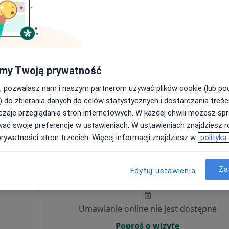
Umawianie online nie jest dostępne
Poproś o wizytę
my Twoją prywatność
, pozwalasz nam i naszym partnerom używać plików cookie (lub p
Specjalistyczna Praktyka lekarska Jakub Jakubowski.
) do zbierania danych do celów statystycznych i dostarczania treśc
zaje przeglądania stron internetowych. W każdej chwili możesz spr
od 350 zł
wać swoje preferencje w ustawieniach. W ustawieniach znajdziesz ró
prywatności stron trzecich. Więcej informacji znajdziesz w
polityka
Dziś
Jutro
Śr,
Czw,
Za
Edytuj ustawienia
10 Sie
11 Sie
12 Sie
13 Sie
Umawianie online nie jest dostępne
Poproś o wizytę