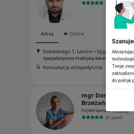
186 opinii
Adres
Online
Szanuje
Sobieskiego 1, Leszno
•
Mapa
Akceptując
technologii
Twoje zwyc
Konsultacja ortopedyczna
zaktualizo
do polityk 
mgr Dominika
Brzeżańska
·
Więcej
Fizjoterapeuta
20 opinii