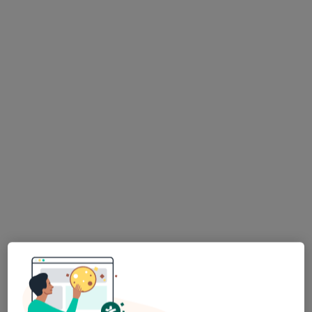
Bezpieczne płatności
mgr Emilia Motyka
Fizjoterapeuta
247 opinii
ulica Piotra Czajkowskiego 4, Leszno
•
Mapa
emFIZJO Emilia Motyka
Konsultacja fizjoterapeutyczna
od 170 zł
Specjalista nie oferuje umawiania online pod tym adresem.
Poproś o wizytę