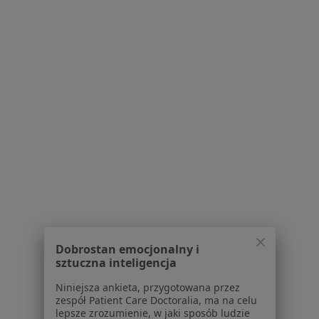
1
2
Powiązane wyszukiwania
W pobliżu Leszna
Bóle kręgosłupa w Głogowie
Bóle kręgosłupa w Śremie
Bóle kręgosłupa w Mosinie
Bóle kręgosłupa w Kościanie
Bóle kręgosłupa w Rawiczu
Więcej (10)
Dobrostan emocjonalny i
Więcej w kategorii: W pobliżu Leszna
sztuczna inteligencja
Schorzenia w Lesznie
Niniejsza ankieta, przygotowana przez
zespół Patient Care Doctoralia, ma na celu
Nadciśnienie tętnicze w Lesznie
lepsze zrozumienie, w jaki sposób ludzie