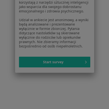
korzystają z narzędzi sztucznej inteligencji
Osteoporoza w Lesznie
jako wsparcia dla swojego dobrostanu
emocjonalnego i zdrowia psychicznego.
Choroby tarczycy w Lesznie
Udział w ankiecie jest anonimowy, a wyniki
Astma w Lesznie
będą analizowane i prezentowane
wyłącznie w formie zbiorczej. Pytania
POChP – przewlekła obturacyjna choroba płuc w
dotyczące nastolatków są skierowane
Lesznie
wyłącznie do rodziców lub opiekunów
prawnych. Nie zbieramy informacji
Więcej (15)
bezpośrednio od osób niepełnoletnich.
Więcej w kategorii: Schorzenia w Lesznie
Start survey
Strona Główna
Choroby
Bóle Kręgosłupa
Zmień miasto
Leszno
Zmień miasto
Serwis