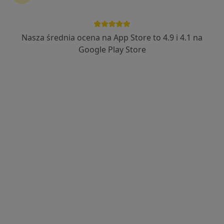
Nasza średnia ocena na App Store to 4.9 i 4.1 na
mgr Anna Rochmankowska
Google Play Store
·
Więcej
Fizjoterapeuta
99 opinii
ul. Jana Poplińskiego 5a/2, Leszno
•
Mapa
Gabinet Rehabilitacji Kinezis Anna Rochmankowska
Konsultacja fizjoterapeutyczna
190 zł
Specjalista nie oferuje umawiania online pod tym adresem.
Poproś o wizytę