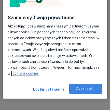
Szanujemy Twoją prywatność
lek. Jakub Jakubowski
Akceptując, pozwalasz nam i naszym partnerom używać
·
Więcej
Ortopeda
plików cookie (lub podobnych technologii) do zbierania
185 opinii
danych do celów statystycznych i dostarczania treści w
oparciu o Twoje zwyczaje przeglądania stron
Adres
Online
internetowych. W każdej chwili możesz sprawdzić i
zaktualizować swoje preferencje w ustawieniach. W
Sobieskiego 1, Leszno
•
Mapa
ustawieniach znajdziesz również linki do polityk
Specjalistyczna Praktyka lekarska Jakub Jakubowski.
prywatności stron trzecich. Więcej informacji znajdziesz
Konsultacja ortopedyczna
od 350 zł
w
polityka cookies
Specjalista nie oferuje umawiania online pod tym adresem.
Zaakceptuj
Edytuj ustawienia
Poproś o wizytę