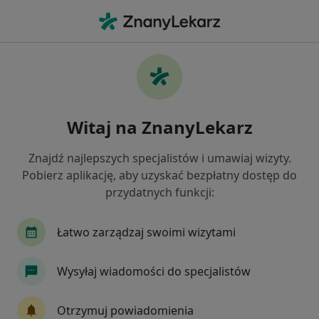
Me
Bóle Kręgosłupa • Leszno, wielkopolskie
Filtry
• 1
Ubezpieczenie
Map
Bóle kręgosłupa specjaliści w Lesznie
Witaj na ZnanyLekarz
Jak działają wyniki wyszukiwania
Znajdź najlepszych specjalistów i umawiaj wizyty.
Pobierz aplikację, aby uzyskać bezpłatny dostęp do
Jakiego specjalisty szukasz?
przydatnych funkcji:
Fizjoterapeuta
Neurolog
Ortopeda
C
Łatwo zarządzaj swoimi wizytami
Wysyłaj wiadomości do specjalistów
Otrzymuj powiadomienia