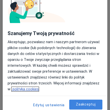
Konsultacja fizjoterapeutyczna
220 zł
Specjalista nie oferuje umawiania online pod tym adresem.
Poproś o wizytę
Szanujemy Twoją prywatność
Akceptując, pozwalasz nam i naszym partnerom używać
plików cookie (lub podobnych technologii) do zbierania
danych do celów statystycznych i dostarczania treści w
oparciu o Twoje zwyczaje przeglądania stron
internetowych. W każdej chwili możesz sprawdzić i
zaktualizować swoje preferencje w ustawieniach. W
mgr Dominik Mroczkowski
ustawieniach znajdziesz również linki do polityk
·
Więcej
Fizjoterapeuta
prywatności stron trzecich. Więcej informacji znajdziesz
103 opinie
w
polityka cookies
Adres
Online
Zaakceptuj
Edytuj ustawienia