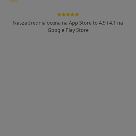
Nasza średnia ocena na App Store to 4.9 i 4.1 na
Bezpieczne płatności
Google Play Store
mgr Jacek Bentkowski
·
Więcej
Fizjoterapeuta
284 opinie
Popularny specjalista: pacjenci chętnie płacą
online
Adres
Online
Piastów 8, Katowice
•
Mapa
Silesia Physio
Konsultacja fizjoterapeutyczna (pierwsza wizyta)
200 zł
Specjalista nie oferuje umawiania online pod tym adresem.
Poproś o wizytę