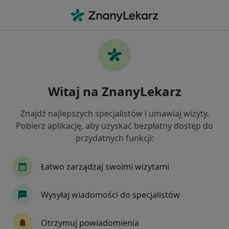
Me
Rwa Udowa • Czeladź, śląskie
Filtry
• 1
Ubezpieczenie
Map
Rwa udowa specjaliści w Czeladzi
Witaj na ZnanyLekarz
Jak działają wyniki wyszukiwania
Znajdź najlepszych specjalistów i umawiaj wizyty.
Pobierz aplikację, aby uzyskać bezpłatny dostęp do
Jakiego specjalisty szukasz?
przydatnych funkcji:
Fizjoterapeuta
Neurolog
Internista
Łatwo zarządzaj swoimi wizytami
Wysyłaj wiadomości do specjalistów
Otrzymuj powiadomienia