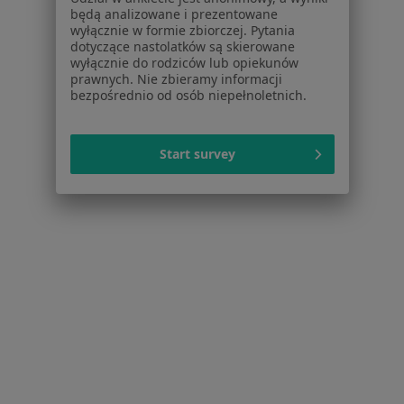
Cukrzyca ciążowa w Czeladzi
będą analizowane i prezentowane
wyłącznie w formie zbiorczej. Pytania
Zaburzenia odżywiania w Czeladzi
dotyczące nastolatków są skierowane
wyłącznie do rodziców lub opiekunów
Choroby metaboliczne w Czeladzi
prawnych. Nie zbieramy informacji
bezpośrednio od osób niepełnoletnich.
Choroby trzustki w Czeladzi
Cukrzyca w Czeladzi
Start survey
Więcej (15)
Więcej w kategorii: Schorzenia w Czeladzi
Rwa Udowa Specjaliści W Czeladzi
Serwis