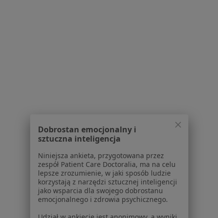
1
2
3
4
5
Powiązane wyszukiwania
W pobliżu Czeladzi
Rwa udowa w Katowicach
Rwa udowa w Gliwicach
Rwa udowa w Sosnowcu
Dobrostan emocjonalny i
sztuczna inteligencja
Rwa udowa w Tychach
Niniejsza ankieta, przygotowana przez
Rwa udowa w Chorzowie
zespół Patient Care Doctoralia, ma na celu
lepsze zrozumienie, w jaki sposób ludzie
Więcej (15)
korzystają z narzędzi sztucznej inteligencji
Więcej w kategorii: W pobliżu Czeladzi
jako wsparcia dla swojego dobrostanu
emocjonalnego i zdrowia psychicznego.
Schorzenia w Czeladzi
Udział w ankiecie jest anonimowy, a wyniki