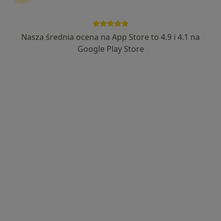
Nasza średnia ocena na App Store to 4.9 i 4.1 na
mgr Witold Kowal
Google Play Store
·
Więcej
Fizjoterapeuta
202 opinie
Adres 1
Adres 2
Majora Bolesława Zagórnego 21, Będzin
•
Mapa
Poradnie Lekarskie Medica
Konsultacja fizjoterapeutyczna
180 zł
Specjalista nie oferuje umawiania online pod tym adresem.
Poproś o wizytę