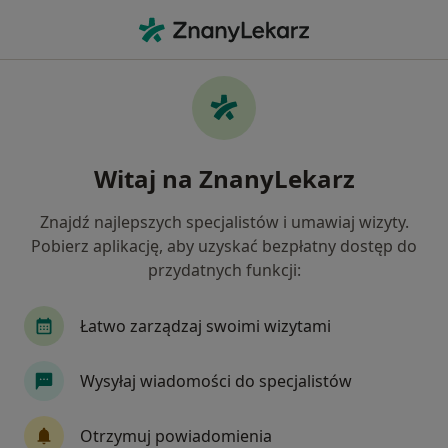
Me
Ból Biodra • Czeladź, śląskie
Filtry
• 1
Ubezpieczenie
Map
Ból biodra specjaliści w Czeladzi
Witaj na ZnanyLekarz
Jak działają wyniki wyszukiwania
Znajdź najlepszych specjalistów i umawiaj wizyty.
Pobierz aplikację, aby uzyskać bezpłatny dostęp do
Jakiego specjalisty szukasz?
przydatnych funkcji:
Fizjoterapeuta
Ortopeda
Neurolog
I
Łatwo zarządzaj swoimi wizytami
Wysyłaj wiadomości do specjalistów
Otrzymuj powiadomienia