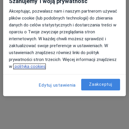
Szanujemy Twoją prywatność
Akceptując, pozwalasz nam i naszym partnerom używać
plików cookie (lub podobnych technologii) do zbierania
danych do celów statystycznych i dostarczania treści w
oparciu o Twoje zwyczaje przeglądania stron
lek. Wojciech Gwóźdź
internetowych. W każdej chwili możesz sprawdzić i
·
Więcej
Ortopeda
zaktualizować swoje preferencje w ustawieniach. W
164 opinie
ustawieniach znajdziesz również linki do polityk
prywatności stron trzecich. Więcej informacji znajdziesz
Adres 1
Adres 2
w
polityka cookies
Wolności 227, Będzin
•
Mapa
Zaakceptuj
Edytuj ustawienia
Przychodnia Grodziec
Konsultacja ortopedyczna
od 300 zł
Specjalista nie oferuje umawiania online pod tym adresem.
Poproś o wizytę