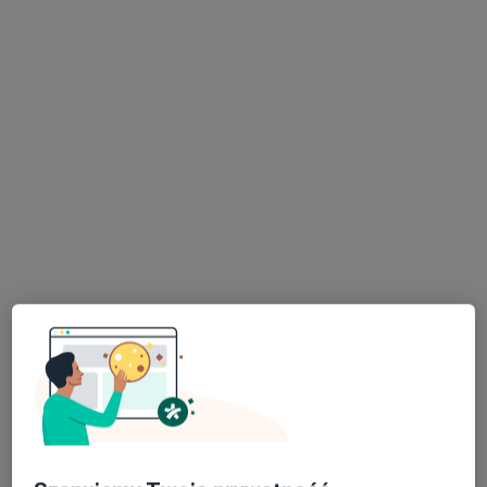
mgr Maja Bodzęta
·
Więcej
Fizjoterapeuta
50 opinii
Zwycięstwa 12, Będzin
•
Mapa
MajFizjo Maja Bodzęta
Konsultacja fizjoterapeutyczna
150 zł
Specjalista nie oferuje umawiania online pod tym adresem.
Poproś o wizytę