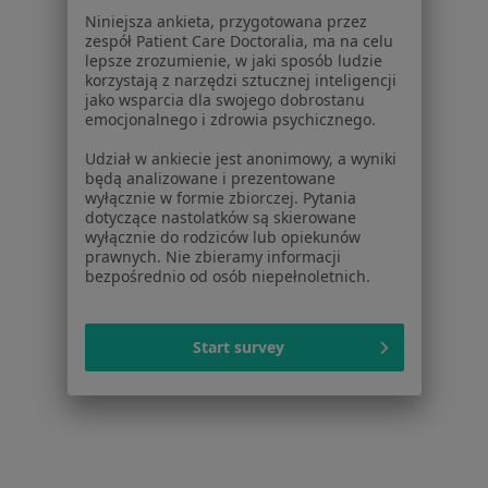
Niniejsza ankieta, przygotowana przez
Cukrzyca ciążowa w Czeladzi
zespół Patient Care Doctoralia, ma na celu
lepsze zrozumienie, w jaki sposób ludzie
Zaburzenia odżywiania w Czeladzi
korzystają z narzędzi sztucznej inteligencji
jako wsparcia dla swojego dobrostanu
Choroby metaboliczne w Czeladzi
emocjonalnego i zdrowia psychicznego.
Choroby trzustki w Czeladzi
Udział w ankiecie jest anonimowy, a wyniki
będą analizowane i prezentowane
Cukrzyca w Czeladzi
wyłącznie w formie zbiorczej. Pytania
dotyczące nastolatków są skierowane
Więcej (15)
wyłącznie do rodziców lub opiekunów
Więcej w kategorii: Schorzenia w Czeladzi
prawnych. Nie zbieramy informacji
bezpośrednio od osób niepełnoletnich.
Ból Biodra Specjaliści W Czeladzi
Start survey
Serwis