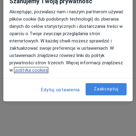
Szanujemy Twoją prywatność
Akceptując, pozwalasz nam i naszym partnerom używać
plików cookie (lub podobnych technologii) do zbierania
danych do celów statystycznych i dostarczania treści w
oparciu o Twoje zwyczaje przeglądania stron
internetowych. W każdej chwili możesz sprawdzić i
zaktualizować swoje preferencje w ustawieniach. W
ustawieniach znajdziesz również linki do polityk
mgr Maja Bodzęta
prywatności stron trzecich. Więcej informacji znajdziesz
·
Więcej
Fizjoterapeuta
w
polityka cookies
50 opinii
Zwycięstwa 12, Będzin
•
Mapa
Zaakceptuj
Edytuj ustawienia
MajFizjo Maja Bodzęta
Konsultacja fizjoterapeutyczna
150 zł
Specjalista nie oferuje umawiania online pod tym adresem.
Poproś o wizytę