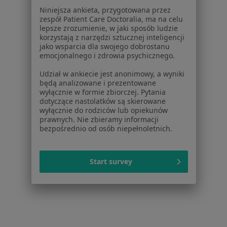
Niniejsza ankieta, przygotowana przez
Cukrzyca ciążowa w Czeladzi
zespół Patient Care Doctoralia, ma na celu
lepsze zrozumienie, w jaki sposób ludzie
Zaburzenia odżywiania w Czeladzi
korzystają z narzędzi sztucznej inteligencji
jako wsparcia dla swojego dobrostanu
Choroby metaboliczne w Czeladzi
emocjonalnego i zdrowia psychicznego.
Choroby trzustki w Czeladzi
Udział w ankiecie jest anonimowy, a wyniki
będą analizowane i prezentowane
Cukrzyca w Czeladzi
wyłącznie w formie zbiorczej. Pytania
dotyczące nastolatków są skierowane
Więcej (15)
wyłącznie do rodziców lub opiekunów
Więcej w kategorii: Schorzenia w Czeladzi
prawnych. Nie zbieramy informacji
bezpośrednio od osób niepełnoletnich.
Ból Barku Specjaliści W Czeladzi
Start survey
Serwis