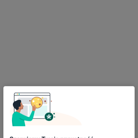
lek. Wojciech Gwóźdź
·
Więcej
Ortopeda
164 opinie
Adres 1
Adres 2
Wolności 227, Będzin
•
Mapa
Przychodnia Grodziec
Konsultacja ortopedyczna
od 300 zł
Specjalista nie oferuje umawiania online pod tym adresem.
Poproś o wizytę