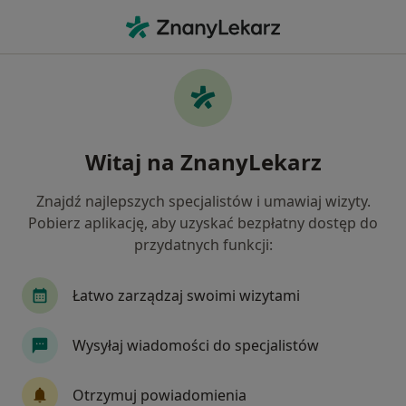
Me
Ból Barku • Czeladź, śląskie
Filtry
• 1
Ubezpieczenie
Map
Ból barku specjaliści w Czeladzi
Witaj na ZnanyLekarz
Jak działają wyniki wyszukiwania
Znajdź najlepszych specjalistów i umawiaj wizyty.
Pobierz aplikację, aby uzyskać bezpłatny dostęp do
Jakiego specjalisty szukasz?
przydatnych funkcji:
Fizjoterapeuta
Ortopeda
Neurolog
I
Łatwo zarządzaj swoimi wizytami
Wysyłaj wiadomości do specjalistów
Otrzymuj powiadomienia