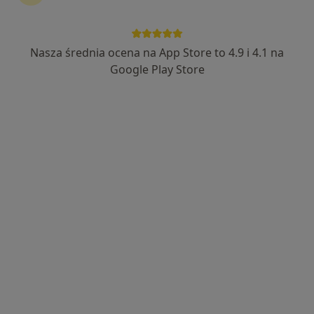
Nasza średnia ocena na App Store to 4.9 i 4.1 na
mgr Witold Kowal
Google Play Store
·
Więcej
Fizjoterapeuta
203 opinie
Adres 1
Adres 2
Majora Bolesława Zagórnego 21, Będzin
•
Mapa
Poradnie Lekarskie Medica
Konsultacja fizjoterapeutyczna
180 zł
Specjalista nie oferuje umawiania online pod tym adresem.
Poproś o wizytę