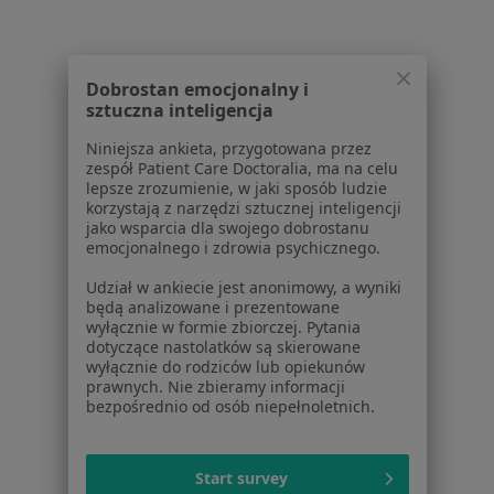
Rwa kulszowa w Katowicach
Rwa kulszowa w Gliwicach
Dobrostan emocjonalny i
Rwa kulszowa w Tychach
sztuczna inteligencja
Rwa kulszowa w Sosnowcu
Niniejsza ankieta, przygotowana przez
zespół Patient Care Doctoralia, ma na celu
Rwa kulszowa w Chorzowie
lepsze zrozumienie, w jaki sposób ludzie
korzystają z narzędzi sztucznej inteligencji
Więcej (14)
jako wsparcia dla swojego dobrostanu
emocjonalnego i zdrowia psychicznego.
Więcej w kategorii: W pobliżu Siemianowic Śl
Udział w ankiecie jest anonimowy, a wyniki
Schorzenia w Siemianowicach Śląskich
będą analizowane i prezentowane
Choroby serca w Siemianowicach Śląskich
wyłącznie w formie zbiorczej. Pytania
dotyczące nastolatków są skierowane
Nadciśnienie tętnicze w Siemianowicach Śląskich
wyłącznie do rodziców lub opiekunów
prawnych. Nie zbieramy informacji
Niewydolność serca w Siemianowicach Śląskich
bezpośrednio od osób niepełnoletnich.
Zaburzenia miesiączkowania w Siemianowicach
Śląskich
Start survey