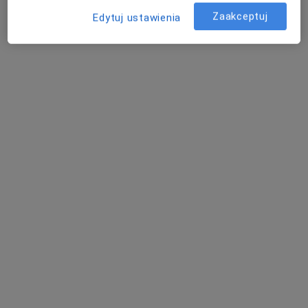
Zaakceptuj
Edytuj ustawienia
lek. Grzegorz Suchy
·
Więcej
Ortopeda
355 opinii
Adres
Online
Komuny Paryskiej 14, Siemianowice Śląskie
•
Mapa
Smart Medical
Konsultacja ortopedyczna
300 zł
Specjalista nie oferuje umawiania online pod tym adresem.
Poproś o wizytę