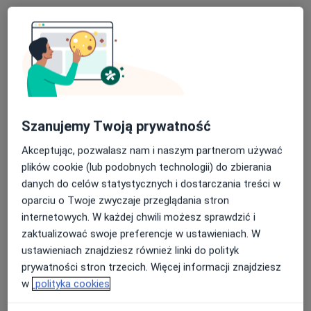
mgr Anna Szeliga
·
Więcej
Fizjoterapeuta
Szanujemy Twoją prywatność
105 opinii
Akceptując, pozwalasz nam i naszym partnerom używać
Złota 69, Katowice
•
Mapa
plików cookie (lub podobnych technologii) do zbierania
Forma Plus Katowice
danych do celów statystycznych i dostarczania treści w
Konsultacja fizjoterapeutyczna
180 zł
oparciu o Twoje zwyczaje przeglądania stron
internetowych. W każdej chwili możesz sprawdzić i
Specjalista nie oferuje umawiania online pod tym adresem.
zaktualizować swoje preferencje w ustawieniach. W
ustawieniach znajdziesz również linki do polityk
Poproś o wizytę
prywatności stron trzecich. Więcej informacji znajdziesz
w
polityka cookies