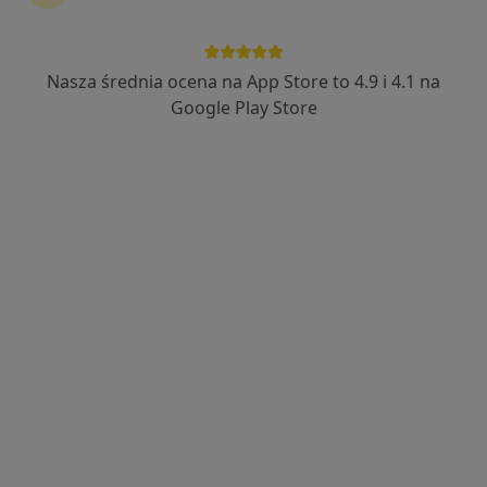
Nasza średnia ocena na App Store to 4.9 i 4.1 na
mgr Piotr Konopka
Google Play Store
·
Więcej
Fizjoterapeuta
576 opinii
Wróblewskiego 67, Siemianowice Śląskie
•
Mapa
Centrum Rehabilitacji "Terapia"
Konsultacja fizjoterapeutyczna
250 zł
Specjalista nie oferuje umawiania online pod tym adresem.
Poproś o wizytę