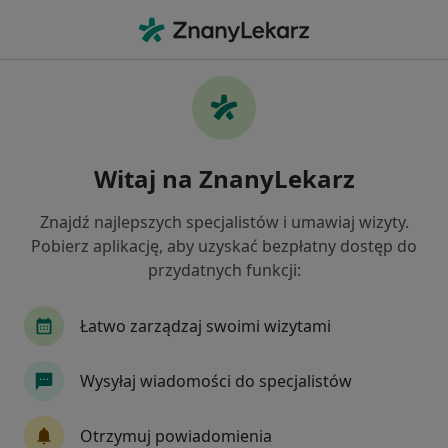
Me
Rwa Kulszowa • Siemianowice Śląskie, śląskie
Filtry
• 1
Ubezpieczenie
Map
Rwa kulszowa specjaliści w Siemianowicach
Witaj na ZnanyLekarz
Śląskich
Jak działają wyniki wyszukiwania
Znajdź najlepszych specjalistów i umawiaj wizyty.
Pobierz aplikację, aby uzyskać bezpłatny dostęp do
przydatnych funkcji:
Jakiego specjalisty szukasz?
Fizjoterapeuta
Internista
Pediatra
K
Łatwo zarządzaj swoimi wizytami
Wysyłaj wiadomości do specjalistów
Otrzymuj powiadomienia