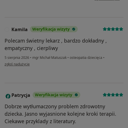
Kamila
Weryfikacja wizyty
K
Polecam świetny lekarz , bardzo dokładny ,
empatyczny , cierpliwy
5 sierpnia 2026
•
mgr Michał Matuszak
•
osteopatia dziecięca
•
w opinii użytkownika Kamila
zgłoś nadużycie
Patrycja
Weryfikacja wizyty
P
Dobrze wytłumaczony problem zdrowotny
dziecka. Jasno wyjasnione kolejne kroki terapii.
Ciekawe przyklady z literatury.