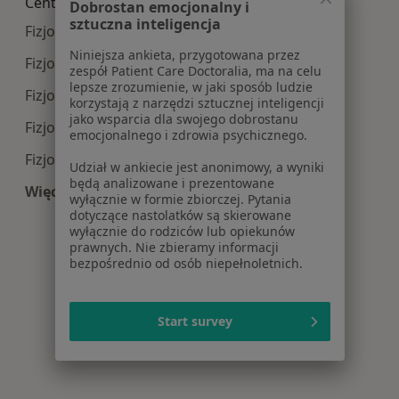
Centra medyczne Fizjoterapia w pobliżu
Dobrostan emocjonalny i
sztuczna inteligencja
Fizjoterapia centra medyczne w Katowicach
Niniejsza ankieta, przygotowana przez
Fizjoterapia centra medyczne w Chorzowie
zespół Patient Care Doctoralia, ma na celu
lepsze zrozumienie, w jaki sposób ludzie
Fizjoterapia centra medyczne w Tychach
korzystają z narzędzi sztucznej inteligencji
jako wsparcia dla swojego dobrostanu
Fizjoterapia centra medyczne w Zabrzu
emocjonalnego i zdrowia psychicznego.
Fizjoterapia centra medyczne w Rudzie Śląskiej
Udział w ankiecie jest anonimowy, a wyniki
będą analizowane i prezentowane
Więcej (9)
wyłącznie w formie zbiorczej. Pytania
Więcej w kategorii: Centra medyczne Fizjoterapi
dotyczące nastolatków są skierowane
wyłącznie do rodziców lub opiekunów
prawnych. Nie zbieramy informacji
bezpośrednio od osób niepełnoletnich.
Start survey