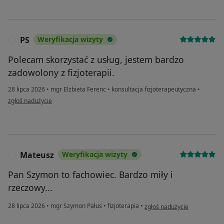
PS
Weryfikacja wizyty
P
Polecam skorzystać z usług, jestem bardzo
zadowolony z fizjoterapii.
28 lipca 2026
•
mgr Elżbieta Ferenc
•
konsultacja fizjoterapeutyczna
•
w opinii użytkownika PS
zgłoś nadużycie
Mateusz
Weryfikacja wizyty
M
Pan Szymon to fachowiec. Bardzo miły i
rzeczowy...
w opinii użytkownika Mateus
28 lipca 2026
•
mgr Szymon Pałus
•
fizjoterapia
•
zgłoś nadużycie