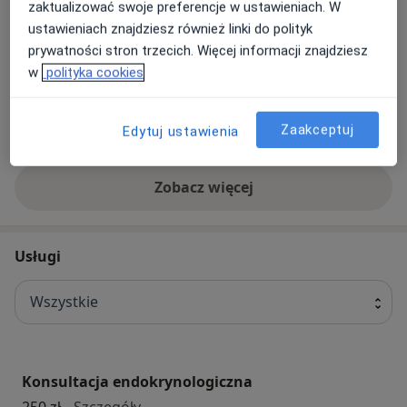
zaktualizować swoje preferencje w ustawieniach. W
ustawieniach znajdziesz również linki do polityk
prywatności stron trzecich. Więcej informacji znajdziesz
Nasze specjalizacje
w
polityka cookies
Pokaż wszystkie
Fizjoterapia
Dietetyka
Zaakceptuj
Edytuj ustawienia
Zobacz więcej
Usługi
Wszystkie
Konsultacja endokrynologiczna
Konsultacja endokrynologiczna
250 zł
Szczegóły