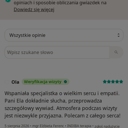
opiniach i sposobie obliczania gwiazdek na
Dowiedz się więcej o opiniach
Dowiedz się więcej
Szukaj w opiniach
Ola
Weryfikacja wizyty
O
Wspaniała specjalistka o wielkim sercu i empatii.
Pani Ela dokładnie słucha, przeprowadza
szczegółowy wywiad. Atmosfera podczas wizyty
jest niezwykle przyjazna. Polecam z całego serca!
w opinii użytkownika
5 sierpnia 2026
•
mgr Elżbieta Ferenc
•
INDIBA terapia
•
zgłoś nadużycie