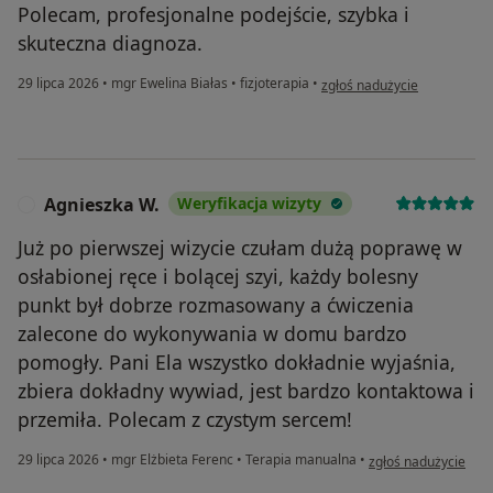
Polecam, profesjonalne podejście, szybka i
skuteczna diagnoza.
w opinii użytkownika K.T.
29 lipca 2026
•
mgr Ewelina Białas
•
fizjoterapia
•
zgłoś nadużycie
Agnieszka W.
Weryfikacja wizyty
A
Już po pierwszej wizycie czułam dużą poprawę w
osłabionej ręce i bolącej szyi, każdy bolesny
punkt był dobrze rozmasowany a ćwiczenia
zalecone do wykonywania w domu bardzo
pomogły. Pani Ela wszystko dokładnie wyjaśnia,
zbiera dokładny wywiad, jest bardzo kontaktowa i
przemiła. Polecam z czystym sercem!
w opinii użytkownik
29 lipca 2026
•
mgr Elżbieta Ferenc
•
Terapia manualna
•
zgłoś nadużycie