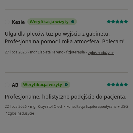
Kasia
Weryfikacja wizyty
K
Ulga dla pleców tuż po wyjściu z gabinetu.
Profesjonalna pomoc i miła atmosfera. Polecam!
w opinii użytkownika Kasia
27 lipca 2026
•
mgr Elżbieta Ferenc
•
fizjoterapia
•
zgłoś nadużycie
AB
Weryfikacja wizyty
A
Profesjonalne, holistyczne podejście do pacjenta.
22 lipca 2026
•
mgr Krzysztof Olech
•
konsultacja fizjoterapeutyczna + USG
w opinii użytkownika AB
•
zgłoś nadużycie