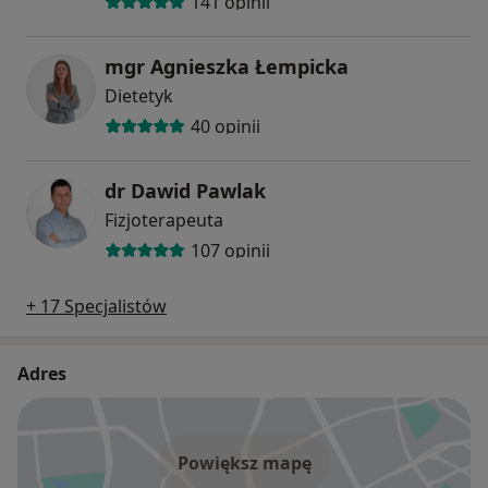
141 opinii
mgr Agnieszka Łempicka
Dietetyk
40 opinii
dr Dawid Pawlak
Fizjoterapeuta
107 opinii
+ 17 Specjalistów
Adres
Powiększ mapę