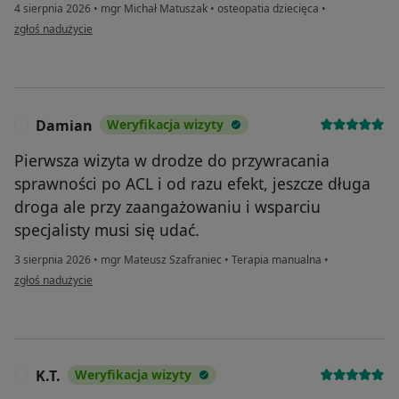
4 sierpnia 2026
•
mgr Michał Matuszak
•
osteopatia dziecięca
•
w opinii użytkownika Patrycja
zgłoś nadużycie
Damian
Weryfikacja wizyty
D
Pierwsza wizyta w drodze do przywracania
sprawności po ACL i od razu efekt, jeszcze długa
droga ale przy zaangażowaniu i wsparciu
specjalisty musi się udać.
3 sierpnia 2026
•
mgr Mateusz Szafraniec
•
Terapia manualna
•
w opinii użytkownika Damian
zgłoś nadużycie
K.T.
Weryfikacja wizyty
K