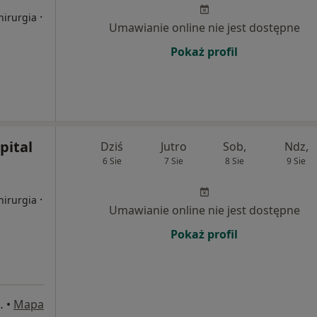
·
hirurgia
Umawianie online nie jest dostępne
Pokaż profil
pital
Dziś
Jutro
Sob,
Ndz,
6 Sie
7 Sie
8 Sie
9 Sie
·
hirurgia
Umawianie online nie jest dostępne
Pokaż profil
ch 2, Ciechanów
•
Mapa