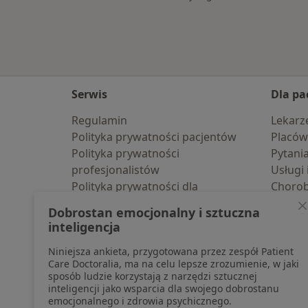
Serwis
Dla pa
Regulamin
Lekarz
Polityka prywatności pacjentów
Placów
Polityka prywatności
Pytani
profesjonalistów
Usługi 
Polityka prywatności dla
Choro
profesjonalistów, których dane
Pomoc
Dobrostan emocjonalny i sztuczna
pozyskaliśmy samodzielnie
Aplika
inteligencja
Polityka cookies
Blog d
Niniejsza ankieta, przygotowana przez zespół Patient
Jak działają wyniki wyszukiwania
Care Doctoralia, ma na celu lepsze zrozumienie, w jaki
Dostępność
sposób ludzie korzystają z narzędzi sztucznej
O nas
inteligencji jako wsparcia dla swojego dobrostanu
emocjonalnego i zdrowia psychicznego.
Praca
Rekrutujemy!