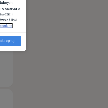
odobnych
i w oparciu o
awdzić i
wnież linki
 cookies
Pon,
Wt,
Śr,
10 Sie
11 Sie
12 Sie
akceptuj
Pon,
Wt,
Śr,
10 Sie
11 Sie
12 Sie