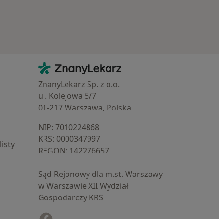
Kontakt
ZnanyLekarz - Strona główna
ZnanyLekarz Sp. z o.o.
ul. Kolejowa 5/7
01-217 Warszawa, Polska
NIP: ⁠7010224868
KRS: ⁠0000347997
isty
REGON: ⁠142276657
Sąd Rejonowy dla m.st. Warszawy
w Warszawie XII Wydział
Gospodarczy KRS
Facebook
otwiera się w nowej karcie