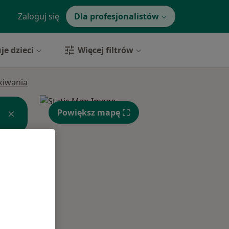
Zaloguj się
Dla profesjonalistów
je dzieci
Więcej filtrów
ukiwania
Powiększ mapę
Pon,
Wt,
Śr,
10 Sie
11 Sie
12 Sie