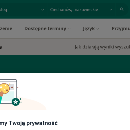
acja, badanie lub nazwisko
miasto lub dzielnica
zenie
Dostępne terminy
Język
Przyjmu
e
Jak działają wyniki wysz
Dziś
Jutro
Sob,
Ndz,
6 Sie
7 Sie
8 Sie
9 Sie
Umawianie online nie jest dostępne
my Twoją prywatność
Poproś o wizytę