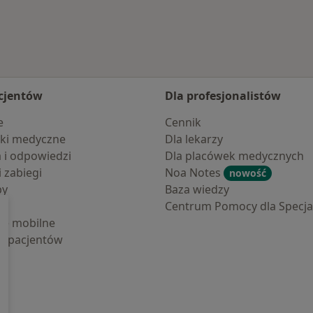
cjentów
Dla profesjonalistów
e
Cennik
ki medyczne
Dla lekarzy
a i odpowiedzi
Dla placówek medycznych
i zabiegi
Noa Notes
nowość
by
Baza wiedzy
Centrum Pomocy dla Specjal
cje mobilne
la pacjentów