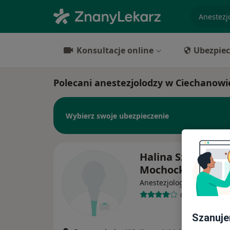
specjaliz
Konsultacje online
Ubezpiec
Polecani anestezjolodzy w Ciechanowi
Wybierz swoje ubezpieczenie
Halina Szczech-
Mochocka
Anestezjolog, Radiolog
6 opinii
Szanuje