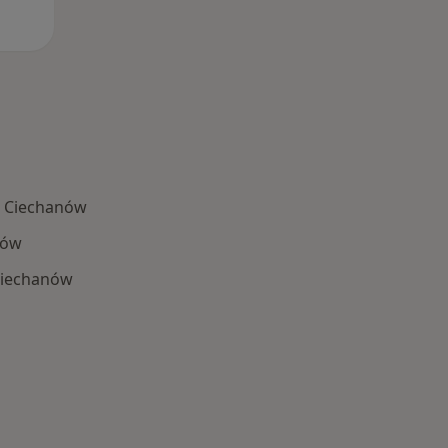
h Ciechanów
nów
Ciechanów
Najczęstsze schorzenia