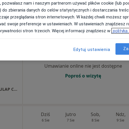
ch 2, Ciechanów
•
Mapa
, pozwalasz nam i naszym partnerom używać plików cookie (lub p
) do zbierania danych do celów statystycznych i dostarczania treśc
rak ceny
zaje przeglądania stron internetowych. W każdej chwili możesz spr
wać swoje preferencje w ustawieniach. W ustawieniach znajdziesz ró
prywatności stron trzecich. Więcej informacji znajdziesz w
polityka
Dziś
Jutro
Sob,
Ndz,
6 Sie
7 Sie
8 Sie
9 Sie
Za
Edytuj ustawienia
Umawianie online nie jest dostępne
Poproś o wizytę
Niepubliczny Zakład Opieki Zdrowotnej ESKULAP Centrum Medyczne w Ciechanowie
Dziś
Jutro
Sob,
Ndz,
6 Sie
7 Sie
8 Sie
9 Sie