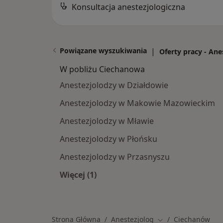
Konsultacja anestezjologiczna
Powiązane wyszukiwania
|
Oferty pracy - Ane
W pobliżu Ciechanowa
Anestezjolodzy w Działdowie
Anestezjolodzy w Makowie Mazowieckim
Anestezjolodzy w Mławie
Anestezjolodzy w Płońsku
Anestezjolodzy w Przasnyszu
Więcej (1)
Więcej w kategorii: W pobliżu Ciec
Strona Główna
Anestezjolog
Ciechanów
Zmień miasto