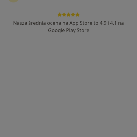
Nasza średnia ocena na App Store to 4.9 i 4.1 na
Bezpieczne płatności
Google Play Store
lek. Aneta Olejnik
·
Więcej
Pulmonolog
28 opinii
Adres 1
Adres 2
ul. Nowina 12A, Poznań
•
Mapa
Gabinety Medyczne Novina Poznań
Konsultacja pulmonologiczna
250 zł
Specjalista nie oferuje umawiania online pod tym adresem.
Poproś o wizytę