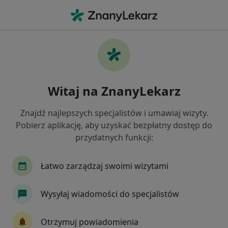
Me
Rozedma Płuc • Poznań, wielkopolskie
Filtry
• 1
Ubezpieczenie
Map
Rozedma płuc specjaliści w Poznaniu
Witaj na ZnanyLekarz
Jak działają wyniki wyszukiwania
Znajdź najlepszych specjalistów i umawiaj wizyty.
Pobierz aplikację, aby uzyskać bezpłatny dostęp do
Jakiego specjalisty szukasz?
przydatnych funkcji:
Pulmonolog
Internista
Dermatolog
Łatwo zarządzaj swoimi wizytami
Wysyłaj wiadomości do specjalistów
Otrzymuj powiadomienia