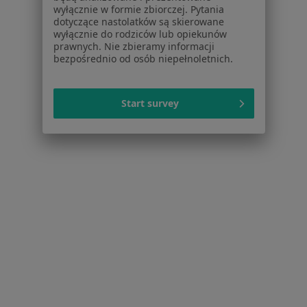
wyłącznie w formie zbiorczej. Pytania
Rozedma płuc w Komornikach
dotyczące nastolatków są skierowane
wyłącznie do rodziców lub opiekunów
Rozedma płuc w Kościanie
prawnych. Nie zbieramy informacji
bezpośrednio od osób niepełnoletnich.
Rozedma płuc w Obornikach
Więcej (1)
Start survey
Więcej w kategorii: W pobliżu Poznania
Schorzenia w Poznaniu
Bóle brzucha w Poznaniu
Choroby tarczycy w Poznaniu
Kamica nerkowa w Poznaniu
Kamica żółciowa w Poznaniu
Choroby nerek w Poznaniu
Więcej (15)
Więcej w kategorii: Schorzenia w Poznaniu