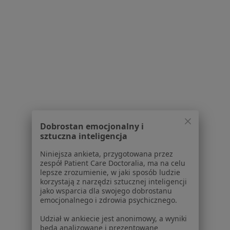
lek. Patrycjusz Purol
lek. Katarzyna
dr n. med. Hanna
dermatolog
Bociańska
Winiarska
ginekolog
pulmonolog
Zobacz wszystkich 23 specjalistów
Brak dostępnych specjalistów z wolnymi terminami w tym centrum medycznym.
Pokaż profil
Dobrostan emocjonalny i
sztuczna inteligencja
1
2
3
Niniejsza ankieta, przygotowana przez
zespół Patient Care Doctoralia, ma na celu
Powiązane wyszukiwania
lepsze zrozumienie, w jaki sposób ludzie
korzystają z narzędzi sztucznej inteligencji
W pobliżu Poznania
jako wsparcia dla swojego dobrostanu
emocjonalnego i zdrowia psychicznego.
Rozedma płuc w Kórniku
Udział w ankiecie jest anonimowy, a wyniki
Rozedma płuc w Szamotułach
będą analizowane i prezentowane