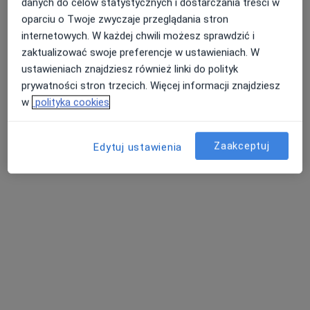
Konsultacja pulmonologiczna
250 zł
danych do celów statystycznych i dostarczania treści w
oparciu o Twoje zwyczaje przeglądania stron
Specjalista nie oferuje umawiania online pod tym adresem.
internetowych. W każdej chwili możesz sprawdzić i
Poproś o wizytę
zaktualizować swoje preferencje w ustawieniach. W
ustawieniach znajdziesz również linki do polityk
prywatności stron trzecich. Więcej informacji znajdziesz
w
polityka cookies
Zaakceptuj
Edytuj ustawienia
Bezpieczne płatności
dr n. med. Marcin Bednarek
·
Więcej
Pulmonolog
29 opinii
Adres 1
Adres 2