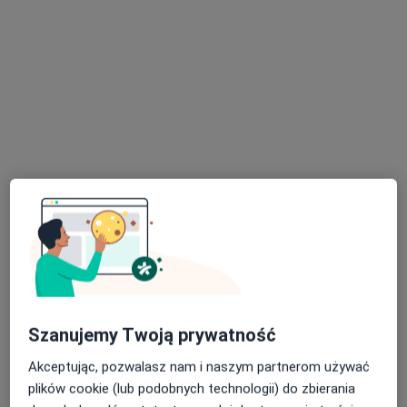
Konsultacja internistyczna
300 zł
Specjalista nie oferuje umawiania online pod tym adresem.
Poproś o wizytę
dr n. med. Agata Nowicka
·
Więcej
Pulmonolog
125 opinii
Szanujemy Twoją prywatność
Stanisława Barańczaka 1c/51, Poznań
•
Mapa
Akceptując, pozwalasz nam i naszym partnerom używać
MotiMed Gabinety Lekarskie
plików cookie (lub podobnych technologii) do zbierania