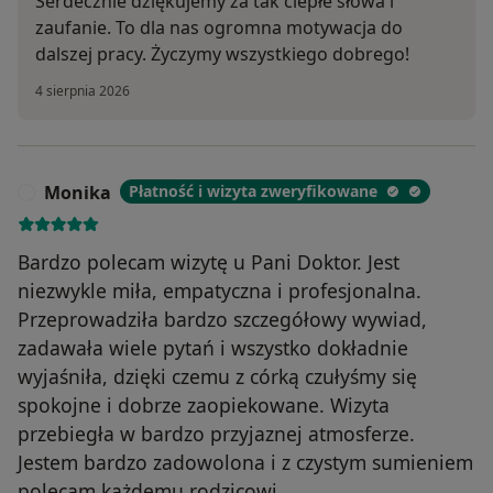
Serdecznie dziękujemy za tak ciepłe słowa i
zaufanie. To dla nas ogromna motywacja do
dalszej pracy. Życzymy wszystkiego dobrego!
4 sierpnia 2026
Monika
Płatność i wizyta zweryfikowane
M
Bardzo polecam wizytę u Pani Doktor. Jest
niezwykle miła, empatyczna i profesjonalna.
Przeprowadziła bardzo szczegółowy wywiad,
zadawała wiele pytań i wszystko dokładnie
wyjaśniła, dzięki czemu z córką czułyśmy się
spokojne i dobrze zaopiekowane. Wizyta
przebiegła w bardzo przyjaznej atmosferze.
Jestem bardzo zadowolona i z czystym sumieniem
polecam każdemu rodzicowi.