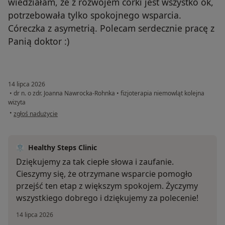
wiedziałam, że z rozwojem córki jest wszystko ok,
potrzebowała tylko spokojnego wsparcia.
Córeczka z asymetrią. Polecam serdecznie pracę z
Panią doktor :)
14 lipca 2026
•
dr n. o zdr. Joanna Nawrocka-Rohnka
•
fizjoterapia niemowląt kolejna
wizyta
w opinii użytkownika Mama Oli
•
zgłoś nadużycie
Healthy Steps Clinic
Dziękujemy za tak ciepłe słowa i zaufanie.
Cieszymy się, że otrzymane wsparcie pomogło
przejść ten etap z większym spokojem. Życzymy
wszystkiego dobrego i dziękujemy za polecenie!
14 lipca 2026