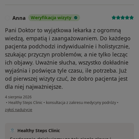
Anna
Weryfikacja wizyty
A
Pani Doktor to wyjątkowa lekarka z ogromną
wiedzą, empatią i zaangażowaniem. Do każdego
pacjenta podchodzi indywidualnie i holistycznie,
szukając przyczyn problemów, a nie tylko lecząc
ich objawy. Uważnie słucha, wszystko dokładnie
wyjaśnia i poświęca tyle czasu, ile potrzeba. Już
od pierwszej wizyty czuć, że dobro pacjenta jest
dla niej najważniejsze.
4 sierpnia 2026
•
Healthy Steps Clinic
•
konsultacja z zakresu medycyny podróży
•
w opinii użytkownika Anna
zgłoś nadużycie
Healthy Steps Clinic