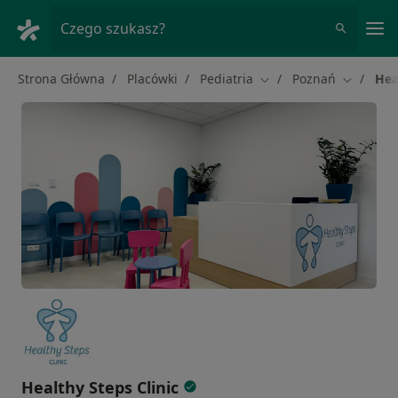
Me
Czego szukasz?
Strona Główna
Placówki
Pediatria
Poznań
Hea
Zmień miasto
Zmień mi
Healthy Steps Clinic