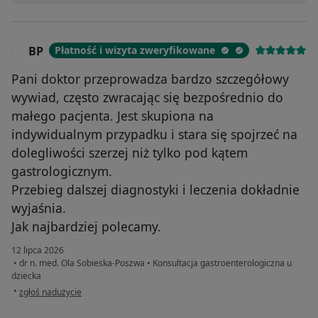
BP
Płatność i wizyta zweryfikowane
B
Pani doktor przeprowadza bardzo szczegółowy
wywiad, często zwracając się bezpośrednio do
małego pacjenta. Jest skupiona na
indywidualnym przypadku i stara się spojrzeć na
dolegliwości szerzej niż tylko pod kątem
gastrologicznym.
Przebieg dalszej diagnostyki i leczenia dokładnie
wyjaśnia.
Jak najbardziej polecamy.
12 lipca 2026
•
dr n. med. Ola Sobieska-Poszwa
•
Konsultacja gastroenterologiczna u
dziecka
w opinii użytkownika BP
•
zgłoś nadużycie