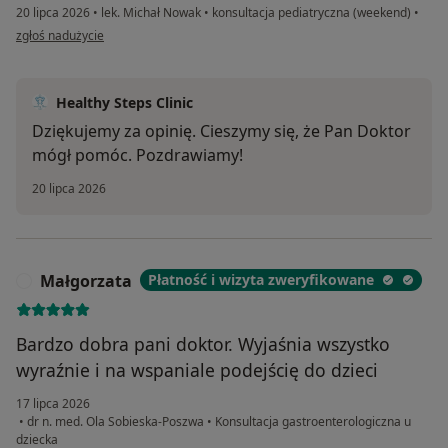
20 lipca 2026
•
lek. Michał Nowak
•
konsultacja pediatryczna (weekend)
•
w opinii użytkownika Bartosz
zgłoś nadużycie
Healthy Steps Clinic
Dziękujemy za opinię. Cieszymy się, że Pan Doktor
mógł pomóc. Pozdrawiamy!
20 lipca 2026
Małgorzata
Płatność i wizyta zweryfikowane
M
Bardzo dobra pani doktor. Wyjaśnia wszystko
wyraźnie i na wspaniale podejścię do dzieci
17 lipca 2026
•
dr n. med. Ola Sobieska-Poszwa
•
Konsultacja gastroenterologiczna u
dziecka