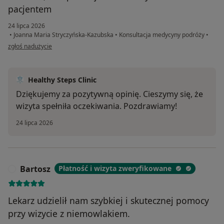
pacjentem
24 lipca 2026
•
Joanna Maria Stryczyńska-Kazubska
•
Konsultacja medycyny podróży
•
w opinii użytkownika MR
zgłoś nadużycie
Healthy Steps Clinic
Dziękujemy za pozytywną opinię. Cieszymy się, że
wizyta spełniła oczekiwania. Pozdrawiamy!
24 lipca 2026
Bartosz
Płatność i wizyta zweryfikowane
B
Lekarz udzielił nam szybkiej i skutecznej pomocy
przy wizycie z niemowlakiem.