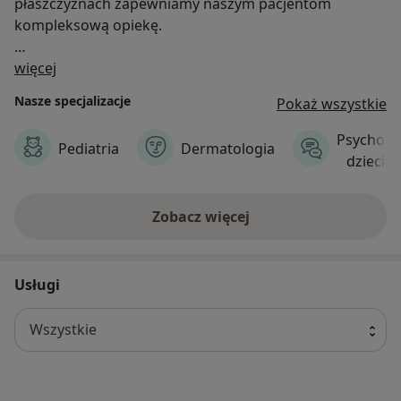
płaszczyznach zapewniamy naszym pacjentom
kompleksową opiekę.
O nas
Przygotowujemy całe rodziny do wyjazdów w ramach
więcej
medycyny podróży.
Nasze specjalizacje
Pokaż wszystkie
Otaczamy dzieci troskliwą opieką medyczną od
Psycholo
Pediatria
Dermatologia
pierwszego dnia życia.
dziecię
Oferujemy kompleksowe leczenie nadwagi i otyłości u
Zobacz więcej
dzieci i młodzieży.
Usługi
Wszystkie