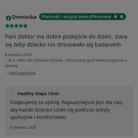
Dominika
Płatność i wizyta zweryfikowane
D
Pani doktor ma dobre podejście do dzieci, stara
się żeby dziecko nie stresowało się badaniem
8 sierpnia 2026
•
dr n. med. Ola Sobieska-Poszwa
•
Konsultacja gastroenterologiczna u
dziecka
w opinii użytkownika Dominika
•
zgłoś nadużycie
Healthy Steps Clinic
Dziękujemy za opinię. Najważniejsze jest dla nas,
aby każde dziecko czuło się podczas wizyty
spokojnie i komfortowo.
8 sierpnia 2026