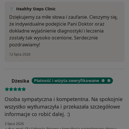
Healthy Steps Clinic
Dziękujemy za miłe słowa i zaufanie. Cieszymy się,
że indywidualne podejście Pani Doktor oraz
dokładne wyjaśnienie diagnostyki i leczenia
zostały tak wysoko ocenione. Serdecznie
pozdrawiamy!
12 lipca 2026
Dżesika
Płatność i wizyta zweryfikowane
D
Osoba sympatyczna i kompetentna. Na spokojnie
wszystko wytłumaczyła i przekazała szczegółowe
informacje co robić dalej. :)
3 lipca 2026
•
dr n. med. Ola Sobieska-Poszwa
•
konsultacja gastrologiczna dzieci
•