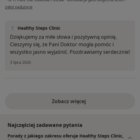
w opinii użytkownika Dżesika
zgłoś nadużycie
Healthy Steps Clinic
Dziękujemy za miłe słowa i pozytywną opinię.
Cieszymy się, że Pani Doktor mogła pomóc i
wszystko jasno wyjaśnić. Pozdrawiamy serdecznie!
3 lipca 2026
Zobacz więcej
Najczęściej zadawane pytania
Porady z jakiego zakresu oferuje Healthy Steps Clinic,