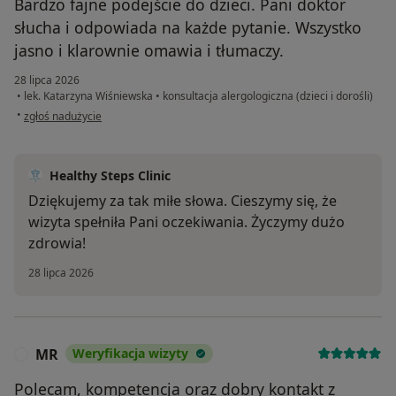
Bardzo fajne podejście do dzieci. Pani doktor
słucha i odpowiada na każde pytanie. Wszystko
jasno i klarownie omawia i tłumaczy.
28 lipca 2026
•
lek. Katarzyna Wiśniewska
•
konsultacja alergologiczna (dzieci i dorośli)
w opinii użytkownika Karolina
•
zgłoś nadużycie
Healthy Steps Clinic
Dziękujemy za tak miłe słowa. Cieszymy się, że
wizyta spełniła Pani oczekiwania. Życzymy dużo
zdrowia!
28 lipca 2026
MR
Weryfikacja wizyty
M
Polecam, kompetencja oraz dobry kontakt z