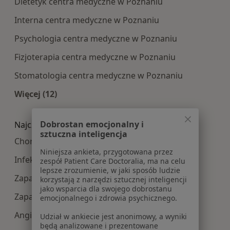
Dietetyk centra medyczne w Poznaniu
Interna centra medyczne w Poznaniu
Psychologia centra medyczne w Poznaniu
Fizjoterapia centra medyczne w Poznaniu
Stomatologia centra medyczne w Poznaniu
Więcej (12)
Więcej w kategorii: Najpopularniesze centra m
Dobrostan emocjonalny i
Najczęście leczone choroby
sztuczna inteligencja
Choroby wieku dziecięcego w Poznaniu
Niniejsza ankieta, przygotowana przez
Infekcje dróg oddechowych w Poznaniu
zespół Patient Care Doctoralia, ma na celu
lepsze zrozumienie, w jaki sposób ludzie
Zapalenie oskrzeli w Poznaniu
korzystają z narzędzi sztucznej inteligencji
jako wsparcia dla swojego dobrostanu
Zapalenie płuc w Poznaniu
emocjonalnego i zdrowia psychicznego.
Angina w Poznaniu
Udział w ankiecie jest anonimowy, a wyniki
będą analizowane i prezentowane