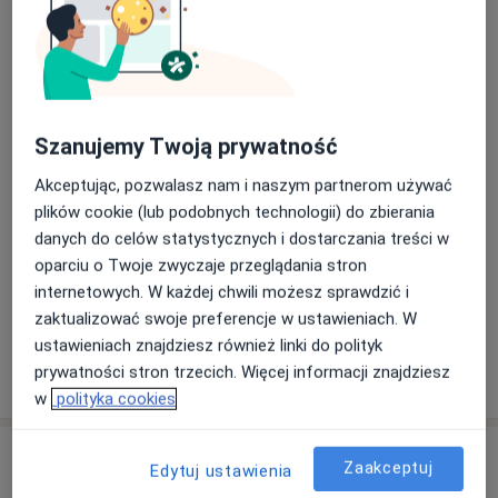
konsultacja pediatryczna (wee
270 zł - 280 zł
Szczegóły
Umów
Szanujemy Twoją prywatność
Osteopatia dziecięca
osteopatia dziecięca
220 zł
Szczegóły
Akceptując, pozwalasz nam i naszym partnerom używać
plików cookie (lub podobnych technologii) do zbierania
Umów
danych do celów statystycznych i dostarczania treści w
oparciu o Twoje zwyczaje przeglądania stron
internetowych. W każdej chwili możesz sprawdzić i
+ 20 usług
zaktualizować swoje preferencje w ustawieniach. W
ustawieniach znajdziesz również linki do polityk
prywatności stron trzecich. Więcej informacji znajdziesz
W jaki sposób ustalane są ceny?
w
polityka cookies
Specjaliści
Zaakceptuj
Edytuj ustawienia