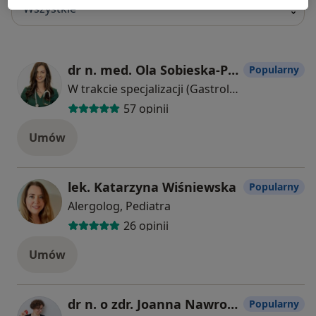
Wszystkie
dr n. med. Ola Sobieska-Poszwa
Popularny
W trakcie specjalizacji (Gastrolog dziecięcy)
57 opinii
Umów
lek. Katarzyna Wiśniewska
Popularny
Alergolog, Pediatra
26 opinii
Umów
dr n. o zdr. Joanna Nawrocka-Rohnka
Popularny