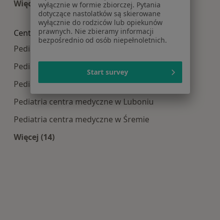
Więcej (15)
wyłącznie w formie zbiorczej. Pytania
dotyczące nastolatków są skierowane
Więcej w kategorii: Najczęście leczone choroby
wyłącznie do rodziców lub opiekunów
prawnych. Nie zbieramy informacji
Centra medyczne Pediatria w pobliżu
bezpośrednio od osób niepełnoletnich.
Pediatria centra medyczne w Swarzędzu
Pediatria centra medyczne w Suchym Lasie
Start survey
Pediatria centra medyczne w Kościanie
Pediatria centra medyczne w Luboniu
Pediatria centra medyczne w Śremie
Więcej (14)
Więcej w kategorii: Centra medyczne Pediatria 