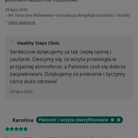
29 lipca 2026
•
lek. Katarzyna Wiśniewska
•
konsultacja alergologiczna (dzieci i dorośli)
w opinii użytkownika Monika
•
zgłoś nadużycie
Healthy Steps Clinic
Serdecznie dziękujemy za tak ciepłą opinię i
zaufanie. Cieszymy się, że wizyta przebiegła w
przyjaznej atmosferze, a Państwo czuli się dobrze
zaopiekowani. Dziękujemy za polecenie i życzymy
córce dużo zdrowia!
29 lipca 2026
Karolina
Płatność i wizyta zweryfikowane
K