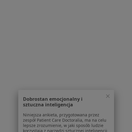
Świebodzińska 19, Poznań
•
Mapa
Fizjostacja Centrum Fizjoterapii i Masażu
Konsultacja fizjoterapeutyczna
160 zł
Specjalista nie oferuje umawiania online pod tym adresem.
Poproś o wizytę
1
2
3
4
5
...
14
Powiązane wyszukiwania
W pobliżu Poznania
Dobrostan emocjonalny i
Ból pachwiny w Suchym Lasie
sztuczna inteligencja
Ból pachwiny w Luboniu
Niniejsza ankieta, przygotowana przez
zespół Patient Care Doctoralia, ma na celu
Ból pachwiny w Komornikach
lepsze zrozumienie, w jaki sposób ludzie
korzystają z narzędzi sztucznej inteligencji