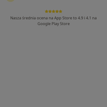
Nasza średnia ocena na App Store to 4.9 i 4.1 na
Bezpieczne płatności
Google Play Store
mgr Jakub Myszkowski
·
Więcej
Fizjoterapeuta
126 opinii
Fizjoterapia sportowa,rehabilitacja,trening, med.
Studia medyczne ukończyłem z
wyróżniem,nagrodami
Rzetelność,duże zaangażowanie,wysoką jakość
usług
Adres 1
Adres 2
Online
Rolna 17, Suchy Las
•
Mapa
mgr Jakub Myszkowski Fizjoterapeuta
Konsultacja fizjoterapeutyczna
200 zł