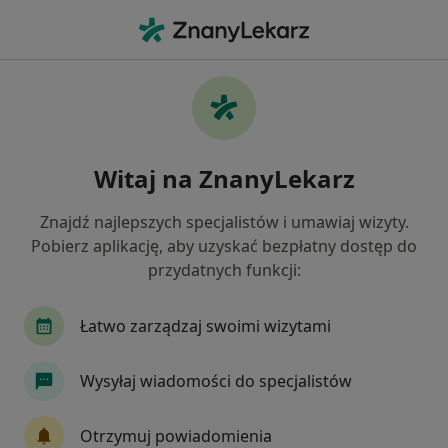
Me
Ból Pachwiny • Poznań, wielkopolskie
Filtry
• 1
Ubezpieczenie
Map
Ból pachwiny specjaliści w Poznaniu
Witaj na ZnanyLekarz
Jak działają wyniki wyszukiwania
Znajdź najlepszych specjalistów i umawiaj wizyty.
Pobierz aplikację, aby uzyskać bezpłatny dostęp do
Jakiego specjalisty szukasz?
przydatnych funkcji:
Fizjoterapeuta
Ortopeda
Radiolog
O
Łatwo zarządzaj swoimi wizytami
Wysyłaj wiadomości do specjalistów
Otrzymuj powiadomienia