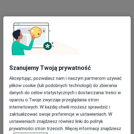
20 opinii
Adres 1
Adres 2
Marcelińska 90, Poznań
•
Mapa
Home of Body
Konsultacja fizjoterapeutyczna
190 zł
Specjalista nie oferuje umawiania online pod tym adresem.
Szanujemy Twoją prywatność
Poproś o wizytę
Akceptując, pozwalasz nam i naszym partnerom używać
plików cookie (lub podobnych technologii) do zbierania
danych do celów statystycznych i dostarczania treści w
oparciu o Twoje zwyczaje przeglądania stron
internetowych. W każdej chwili możesz sprawdzić i
zaktualizować swoje preferencje w ustawieniach. W
ustawieniach znajdziesz również linki do polityk
prywatności stron trzecich. Więcej informacji znajdziesz