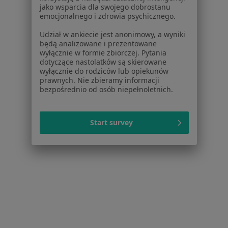
Ból pachwiny w
jako wsparcia dla swojego dobrostanu
emocjonalnego i zdrowia psychicznego.
Ból pachwiny w Swarzędzu
Udział w ankiecie jest anonimowy, a wyniki
Więcej (10)
będą analizowane i prezentowane
Więcej w kategorii: W pobliżu Poznania
wyłącznie w formie zbiorczej. Pytania
dotyczące nastolatków są skierowane
Schorzenia w Poznaniu
wyłącznie do rodziców lub opiekunów
prawnych. Nie zbieramy informacji
Nadciśnienie tętnicze w Poznaniu
bezpośrednio od osób niepełnoletnich.
Choroba niedokrwienna serca w Poznaniu
Start survey
Niewydolność serca w Poznaniu
Zaburzenia rytmu serca w Poznaniu
Choroby serca w Poznaniu
Więcej (15)
Więcej w kategorii: Schorzenia w Poznaniu
Ból Pachwiny Specjaliści W Poznaniu