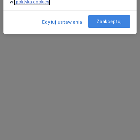
w
polityka cookies
Bezpieczne płatności
mgr Monika Rosołowska
Zaakceptuj
Edytuj ustawienia
·
Więcej
Fizjoterapeuta
29 opinii
Adres 1
Adres 2
Świebodzińska 19, Poznań
•
Mapa
Fizjostacja Centrum Fizjoterapii i Masażu
Konsultacja fizjoterapeutyczna
180 zł
Specjalista nie oferuje umawiania online pod tym adresem.
Poproś o wizytę