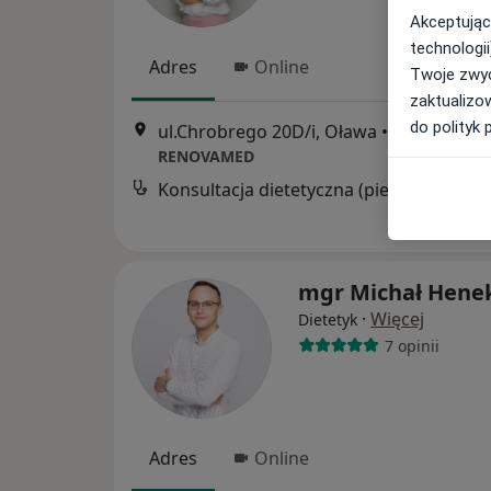
Akceptując
technologii
Adres
Online
Twoje zwyc
zaktualizo
do polityk 
ul.Chrobrego 20D/i, Oława
•
Mapa
RENOVAMED
Konsultacja dietetyczna (pierwsza wizyta)
mgr Michał Hene
·
Więcej
Dietetyk
7 opinii
Adres
Online