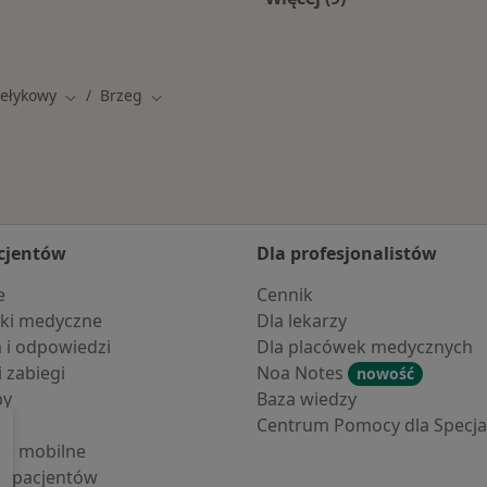
u
Więcej w kategorii: 
zełykowy
Brzeg
Zmień miasto
Zmień miasto
cjentów
Dla profesjonalistów
e
Cennik
ki medyczne
Dla lekarzy
a i odpowiedzi
Dla placówek medycznych
i zabiegi
Noa Notes
nowość
by
Baza wiedzy
Centrum Pomocy dla Specjal
cje mobilne
la pacjentów