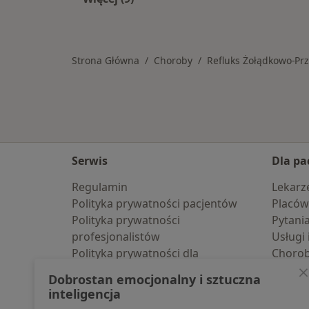
Więcej w kategorii: W pobliżu Brzeg
Strona Główna
Choroby
Refluks Żołądkowo-Pr
Serwis
Dla pa
Regulamin
Lekarz
Polityka prywatności pacjentów
Placów
Polityka prywatności
Pytani
profesjonalistów
Usługi 
Polityka prywatności dla
Choro
profesjonalistów, których dane
Pomoc
Dobrostan emocjonalny i sztuczna
pozyskaliśmy samodzielnie
Aplika
inteligencja
Polityka cookies
Blog d