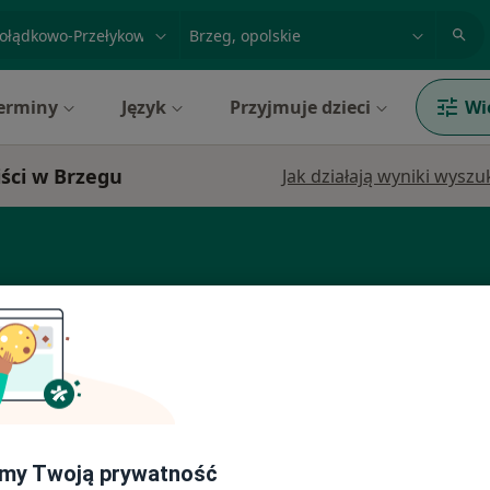
acja, badanie lub nazwisko
miasto lub dzielnica
erminy
Język
Przyjmuje dzieci
Wi
iści w Brzegu
Jak działają wyniki wysz
Dziś
Jutro
Wt,
Śr,
9 Sie
10 Sie
11 Sie
12 Sie
my Twoją prywatność
Umawianie online nie jest dostępne