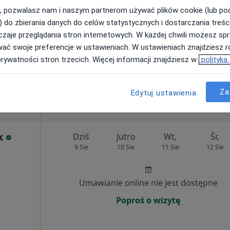
, pozwalasz nam i naszym partnerom używać plików cookie (lub p
Poproś o wizytę
) do zbierania danych do celów statystycznych i dostarczania treśc
zaje przeglądania stron internetowych. W każdej chwili możesz spr
wać swoje preferencje w ustawieniach. W ustawieniach znajdziesz ró
prywatności stron trzecich. Więcej informacji znajdziesz w
polityka
od 200 zł
Za
Edytuj ustawienia
k
Dziś
Jutro
Wt,
Śr,
9 Sie
10 Sie
11 Sie
12 Sie
Umawianie online nie jest dostępne
Poproś o wizytę