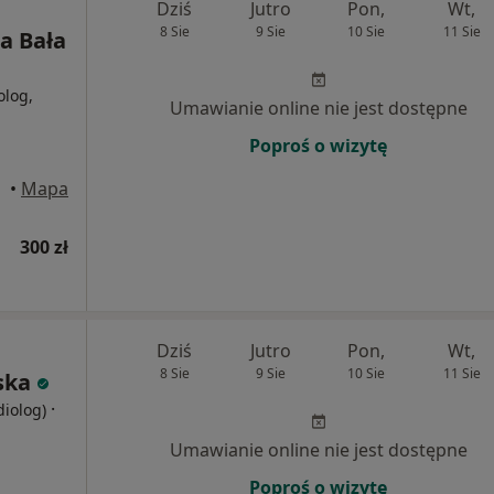
Dziś
Jutro
Pon,
Wt,
8 Sie
9 Sie
10 Sie
11 Sie
a Bała
olog,
Umawianie online nie jest dostępne
Poproś o wizytę
•
Mapa
300 zł
Dziś
Jutro
Pon,
Wt,
8 Sie
9 Sie
10 Sie
11 Sie
ska
·
diolog)
Umawianie online nie jest dostępne
Poproś o wizytę