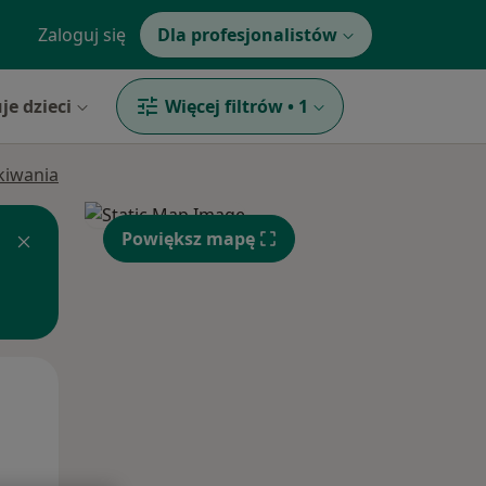
Zaloguj się
Dla profesjonalistów
je dzieci
Więcej filtrów
•
1
ukiwania
Powiększ mapę
Śr,
Czw,
Pt,
12 Sie
13 Sie
14 Sie