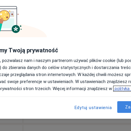
Pokaż profil
łacą
my Twoją prywatność
apa
250 zł
, pozwalasz nam i naszym partnerom używać plików cookie (lub p
) do zbierania danych do celów statystycznych i dostarczania treśc
zaje przeglądania stron internetowych. W każdej chwili możesz spr
wać swoje preferencje w ustawieniach. W ustawieniach znajdziesz ró
prywatności stron trzecich. Więcej informacji znajdziesz w
polityka
aweł Kapała
chiatra
Za
Edytuj ustawienia