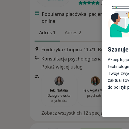
3296 opinii
Popularna placówka: pacjenci chętnie p
online
Adres 1
Adres 2
Szanuje
Fryderyka Chopina 11a/1, Bydgoszcz
•
M
Konsultacja psychologiczna
Akceptując
Pokaż więcej usług
technologii
Twoje zwyc
zaktualizo
do polityk 
lek. Natalia
lek. Agata Wolf
lek. P
Dzięgielewska
psychiatra
psy
psychiatra
Zobacz wszystkich 12 specjalistów