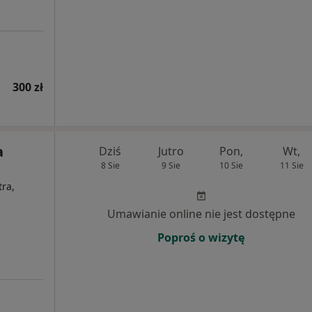
300 zł
a
Dziś
Jutro
Pon,
Wt,
8 Sie
9 Sie
10 Sie
11 Sie
tra,
Umawianie online nie jest dostępne
Poproś o wizytę