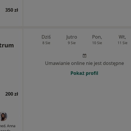
350 zł
Dziś
Jutro
Pon,
Wt,
8 Sie
9 Sie
10 Sie
11 Sie
ntrum
Umawianie online nie jest dostępne
Pokaż profil
200 zł
 med. Anna