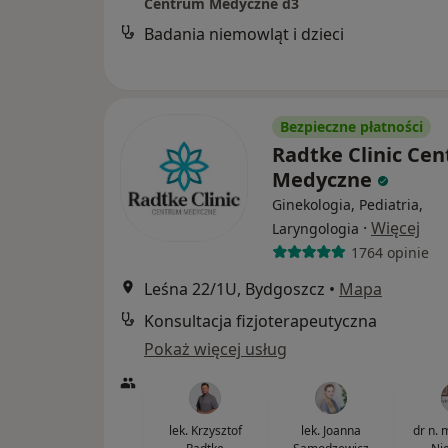
Centrum Medyczne d3
Badania niemowląt i dzieci
Bezpieczne płatności
Radtke Clinic Ce
Medyczne
Ginekologia, Pediatria,
·
Więcej
Laryngologia
1764 opinie
Leśna 22/1U, Bydgoszcz
•
Mapa
Konsultacja fizjoterapeutyczna
Pokaż więcej usług
lek. Krzysztof
lek. Joanna
dr n.