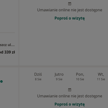
Umawianie online nie jest dostępne
Poproś o wizytę
Centrum Medyczne Grupa LUX MED - Bydgoszcz ul. Fordońska 2
od 339 zł
Dziś
Jutro
Pon,
Wt,
8 Sie
9 Sie
10 Sie
11 Sie
Umawianie online nie jest dostępne
Poproś o wizytę