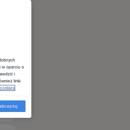
odobnych
i w oparciu o
awdzić i
wnież linki
 cookies
akceptuj