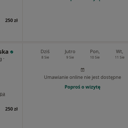
250 zł
ska
Dziś
Jutro
Pon,
Wt,
8 Sie
9 Sie
10 Sie
11 Sie
·
og
Umawianie online nie jest dostępne
Poproś o wizytę
pa
250 zł