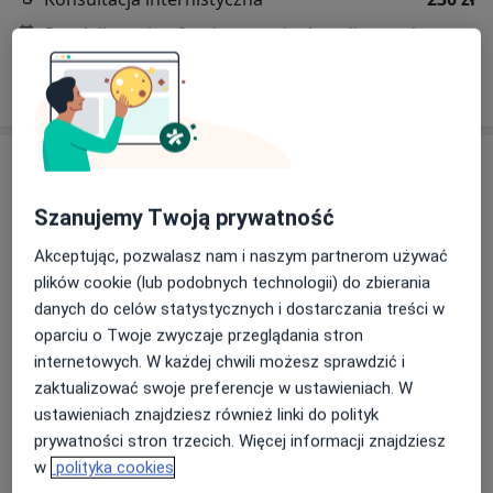
Specjalista nie oferuje umawiania online pod tym adresem.
Poproś o wizytę
Szanujemy Twoją prywatność
Akceptując, pozwalasz nam i naszym partnerom używać
plików cookie (lub podobnych technologii) do zbierania
danych do celów statystycznych i dostarczania treści w
lek. Agnieszka Madej-Urbanowicz
oparciu o Twoje zwyczaje przeglądania stron
·
Więcej
Endokrynolog dziecięcy, Pediatra
internetowych. W każdej chwili możesz sprawdzić i
239 opinii
zaktualizować swoje preferencje w ustawieniach. W
ustawieniach znajdziesz również linki do polityk
Adres 1
Adres 2
prywatności stron trzecich. Więcej informacji znajdziesz
w
polityka cookies