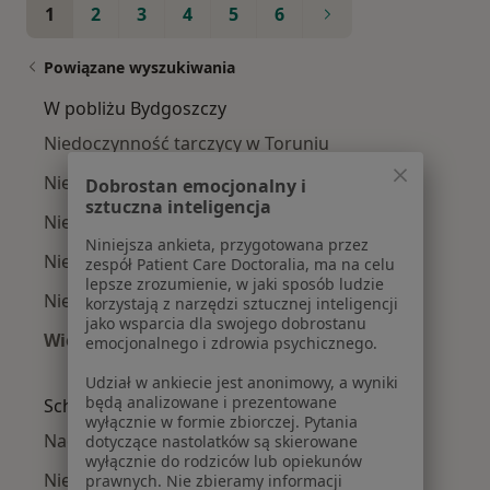
1
2
3
4
5
6
Powiązane wyszukiwania
W pobliżu Bydgoszczy
Niedoczynność tarczycy w Toruniu
Niedoczynność tarczycy w Inowrocławiu
Dobrostan emocjonalny i
sztuczna inteligencja
Niedoczynność tarczycy w Szubinie
Niniejsza ankieta, przygotowana przez
Niedoczynność tarczycy w Osielsku
zespół Patient Care Doctoralia, ma na celu
lepsze zrozumienie, w jaki sposób ludzie
Niedoczynność tarczycy w Świeciu
korzystają z narzędzi sztucznej inteligencji
jako wsparcia dla swojego dobrostanu
Więcej (9)
emocjonalnego i zdrowia psychicznego.
Więcej w kategorii: W pobliżu Bydgoszczy
Udział w ankiecie jest anonimowy, a wyniki
będą analizowane i prezentowane
Schorzenia w Bydgoszczy
wyłącznie w formie zbiorczej. Pytania
Nadciśnienie tętnicze w Bydgoszczy
dotyczące nastolatków są skierowane
wyłącznie do rodziców lub opiekunów
Niewydolność serca w Bydgoszczy
prawnych. Nie zbieramy informacji