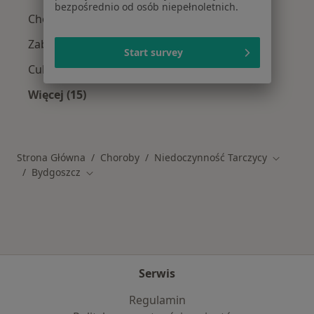
bezpośrednio od osób niepełnoletnich.
Choroba wieńcowa w Bydgoszczy
Zaburzenia rytmu serca w Bydgoszczy
Start survey
Cukrzyca w Bydgoszczy
Więcej (15)
Więcej w kategorii: Schorzenia w Bydgoszczy
Strona Główna
Choroby
Niedoczynność Tarczycy
Zmień mi
Bydgoszcz
Zmień miasto
Serwis
Regulamin