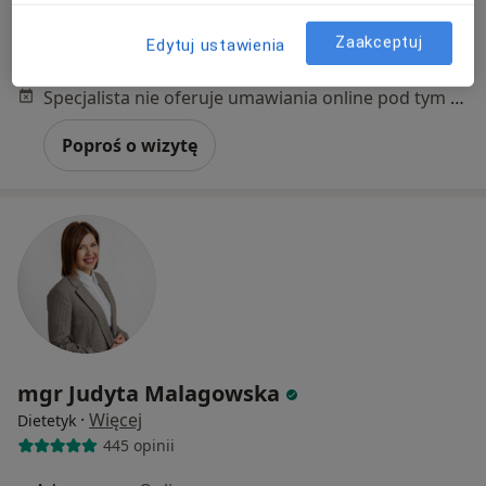
Józefa Sułkowskiego 15, Bydgoszcz
•
Mapa
Centrum Medyczne PESMED
Zaakceptuj
Edytuj ustawienia
Konsultacja endokrynologiczna dzieci
300 zł
Specjalista nie oferuje umawiania online pod tym adresem.
Poproś o wizytę
mgr Judyta Malagowska
·
Więcej
Dietetyk
445 opinii