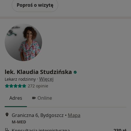
Poproś o wizytę
lek. Klaudia Studzińska
·
Więcej
Lekarz rodzinny
272 opinie
Adres
Online
Graniczna 6, Bydgoszcz
•
Mapa
M-MED
Konsultacja internistyczna
230 zł