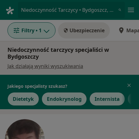
Me
Niedoczynność Tarczycy • Bydgoszcz, kujawsko-pomorskie
Filtry
• 1
Ubezpieczenie
Map
Niedoczynność tarczycy specjaliści w
Bydgoszczy
Jak działają wyniki wyszukiwania
Jakiego specjalisty szukasz?
Dietetyk
Endokrynolog
Internista
Ch