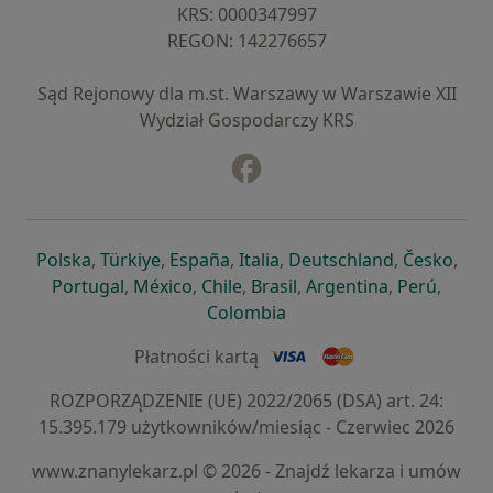
KRS: ⁠0000347997
REGON: ⁠142276657
Sąd Rejonowy dla m.st. Warszawy w Warszawie XII
Wydział Gospodarczy KRS
Facebook
otwiera się w nowej karcie
otwiera się w nowej karcie
otwiera się w nowej karcie
otwiera się w nowej karcie
otwiera się w nowej karci
otwiera się
otwi
Polska
,
Türkiye
,
España
,
Italia
,
Deutschland
,
Česko
,
otwiera się w nowej karcie
otwiera się w nowej karcie
otwiera się w nowej karcie
otwiera się w nowej kar
otwiera się 
otwier
Portugal
,
México
,
Chile
,
Brasil
,
Argentina
,
Perú
,
otwiera się w nowej karc
Colombia
Płatności kartą
ROZPORZĄDZENIE (UE) 2022/2065 (DSA) art. 24:
15.395.179 użytkowników/miesiąc - Czerwiec 2026
www.znanylekarz.pl © 2026 - Znajdź lekarza i umów