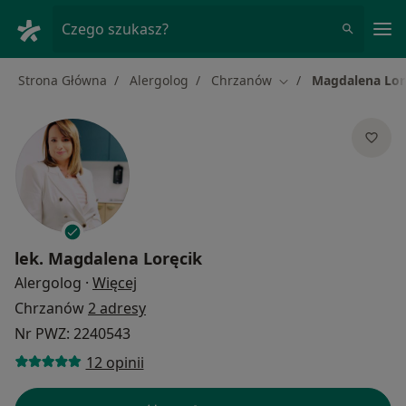
Me
Czego szukasz?
Strona Główna
Alergolog
Chrzanów
Magdalena Lor
Zmień miasto
lek.
Magdalena Loręcik
O specjalizacjach
Alergolog
·
Więcej
Chrzanów
2 adresy
Nr PWZ: 2240543
12 opinii