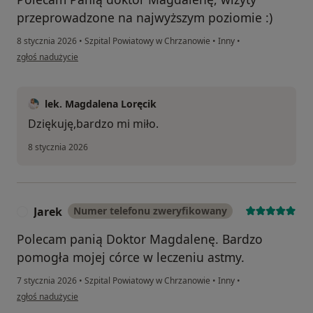
przeprowadzone na najwyższym poziomie :)
8 stycznia 2026
•
Szpital Powiatowy w Chrzanowie
•
Inny
•
w opinii użytkownika Wiktoria
zgłoś nadużycie
lek. Magdalena Loręcik
Dziękuję,bardzo mi miło.
8 stycznia 2026
Jarek
Numer telefonu zweryfikowany
J
Polecam panią Doktor Magdalenę. Bardzo
pomogła mojej córce w leczeniu astmy.
7 stycznia 2026
•
Szpital Powiatowy w Chrzanowie
•
Inny
•
w opinii użytkownika Jarek
zgłoś nadużycie