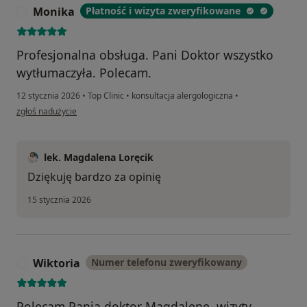
Monika
Płatność i wizyta zweryfikowane
M
Profesjonalna obsługa. Pani Doktor wszystko
wytłumaczyła. Polecam.
12 stycznia 2026
•
Top Clinic
•
konsultacja alergologiczna
•
w opinii użytkownika Monika
zgłoś nadużycie
lek. Magdalena Loręcik
Dziękuję bardzo za opinię
15 stycznia 2026
Wiktoria
Numer telefonu zweryfikowany
W
Polecam Panią doktor Magdalenę, wizyty