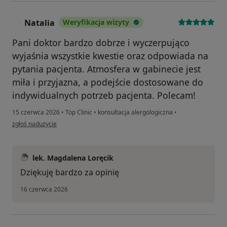
Natalia
Weryfikacja wizyty
N
Pani doktor bardzo dobrze i wyczerpująco
wyjaśnia wszystkie kwestie oraz odpowiada na
pytania pacjenta. Atmosfera w gabinecie jest
miła i przyjazna, a podejście dostosowane do
indywidualnych potrzeb pacjenta. Polecam!
15 czerwca 2026
•
Top Clinic
•
konsultacja alergologiczna
•
w opinii użytkownika Natalia
zgłoś nadużycie
lek. Magdalena Loręcik
Dziękuję bardzo za opinię
16 czerwca 2026