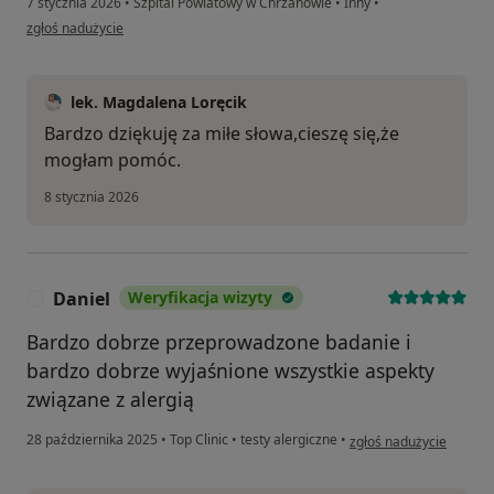
7 stycznia 2026
•
Szpital Powiatowy w Chrzanowie
•
Inny
•
w opinii użytkownika Joanna Niemiec
zgłoś nadużycie
lek. Magdalena Loręcik
Bardzo dziękuję za miłe słowa,cieszę się,że
mogłam pomóc.
8 stycznia 2026
Daniel
Weryfikacja wizyty
D
Bardzo dobrze przeprowadzone badanie i
bardzo dobrze wyjaśnione wszystkie aspekty
związane z alergią
w opinii użytkownika Da
28 października 2025
•
Top Clinic
•
testy alergiczne
•
zgłoś nadużycie