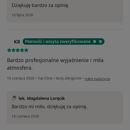
Dziękuję bardzo za opinię
16 lipca 2026
KR
Płatność i wizyta zweryfikowane
K
Bardzo profesjonalne wyjaśnienie i miła
atmosfera.
w opinii użytkownika KR
16 czerwca 2026
•
Top Clinic
•
testy alergiczne
•
zgłoś nadużycie
lek. Magdalena Loręcik
Bardzo mi miło, dziękuję za opinię.
16 czerwca 2026