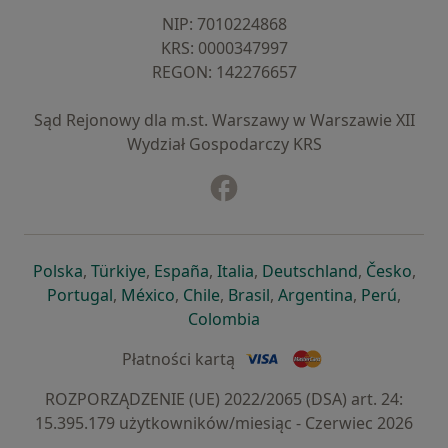
NIP: ⁠7010224868
KRS: ⁠0000347997
REGON: ⁠142276657
Sąd Rejonowy dla m.st. Warszawy w Warszawie XII
Wydział Gospodarczy KRS
Facebook
otwiera się w nowej karcie
otwiera się w nowej karcie
otwiera się w nowej karcie
otwiera się w nowej karcie
otwiera się w nowej karci
otwiera się
otwi
Polska
,
Türkiye
,
España
,
Italia
,
Deutschland
,
Česko
,
otwiera się w nowej karcie
otwiera się w nowej karcie
otwiera się w nowej karcie
otwiera się w nowej kar
otwiera się 
otwier
Portugal
,
México
,
Chile
,
Brasil
,
Argentina
,
Perú
,
otwiera się w nowej karc
Colombia
Płatności kartą
ROZPORZĄDZENIE (UE) 2022/2065 (DSA) art. 24:
15.395.179 użytkowników/miesiąc - Czerwiec 2026