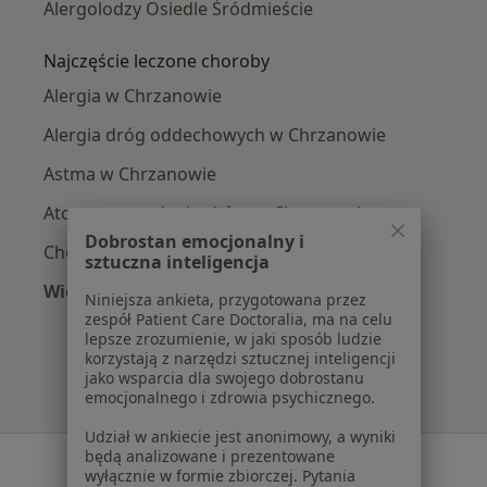
Alergolodzy Osiedle Śródmieście
Najczęście leczone choroby
Alergia w Chrzanowie
Alergia dróg oddechowych w Chrzanowie
Astma w Chrzanowie
Atopowe zapalenie skóry w Chrzanowie
Dobrostan emocjonalny i
Choroby płuc w Chrzanowie
sztuczna inteligencja
Więcej (15)
Niniejsza ankieta, przygotowana przez
Więcej w kategorii: Najczęście leczone chorob
zespół Patient Care Doctoralia, ma na celu
lepsze zrozumienie, w jaki sposób ludzie
korzystają z narzędzi sztucznej inteligencji
jako wsparcia dla swojego dobrostanu
emocjonalnego i zdrowia psychicznego.
Udział w ankiecie jest anonimowy, a wyniki
będą analizowane i prezentowane
Serwis
wyłącznie w formie zbiorczej. Pytania