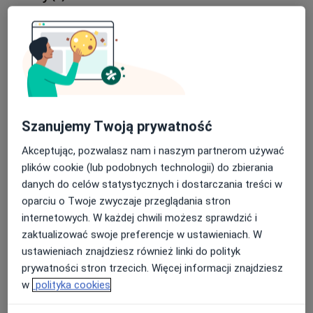
Adres 1
Adres 2
Top Clinic
11 Listopada 18b/1,
42-500
Będzin
Szanujemy Twoją prywatność
Powiększ mapę
otwiera się w nowej karcie
Akceptując, pozwalasz nam i naszym partnerom używać
plików cookie (lub podobnych technologii) do zbierania
Dostępność
danych do celów statystycznych i dostarczania treści w
Pokaż kalendarz
oparciu o Twoje zwyczaje przeglądania stron
internetowych. W każdej chwili możesz sprawdzić i
zaktualizować swoje preferencje w ustawieniach. W
ustawieniach znajdziesz również linki do polityk
Płatność online akceptowana
prywatności stron trzecich. Więcej informacji znajdziesz
Oszczędź swój czas przed wizytą.
w
polityka cookies