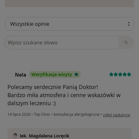
Szukaj w opiniach
Nela
Weryfikacja wizyty
N
Polecamy serdecznie Panią Doktor!
Bardzo miła atmosfera i cenne wskazówki w
dalszym leczeniu :)
w opinii użytkownika
14 lipca 2026
•
Top Clinic
•
konsultacja alergologiczna
•
zgłoś nadużycie
lek. Magdalena Loręcik