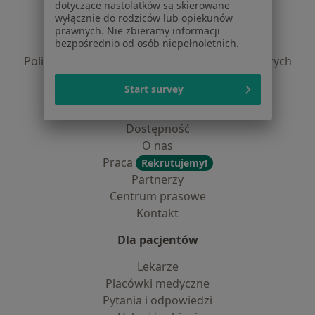
dotyczące nastolatków są skierowane
Regulamin
wyłącznie do rodziców lub opiekunów
Polityka prywatności pacjentów
prawnych. Nie zbieramy informacji
bezpośrednio od osób niepełnoletnich.
Polityka prywatności profesjonalistów
Polityka prywatności dla profesjonalistów, których
dane pozyskaliśmy samodzielnie
Start survey
Polityka cookies
Jak działają wyniki wyszukiwania
Dostępność
O nas
Praca
Rekrutujemy!
Partnerzy
Centrum prasowe
Kontakt
Dla pacjentów
Lekarze
Placówki medyczne
Pytania i odpowiedzi