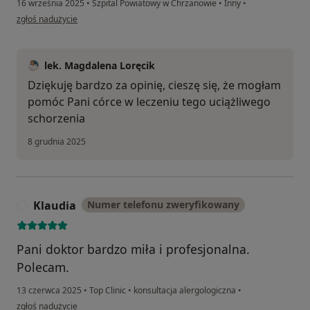
16 września 2025
•
Szpital Powiatowy w Chrzanowie
•
Inny
•
w opinii użytkownika Katarzyna
zgłoś nadużycie
lek. Magdalena Loręcik
Dziękuję bardzo za opinię, cieszę się, że mogłam
pomóc Pani córce w leczeniu tego uciążliwego
schorzenia
8 grudnia 2025
Klaudia
Numer telefonu zweryfikowany
K
Pani doktor bardzo miła i profesjonalna.
Polecam.
13 czerwca 2025
•
Top Clinic
•
konsultacja alergologiczna
•
w opinii użytkownika Klaudia
zgłoś nadużycie