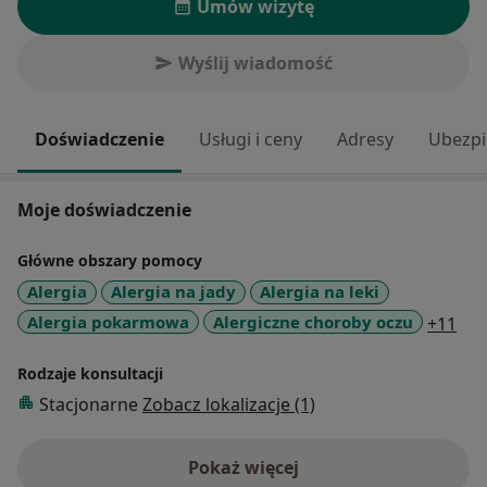
Umów wizytę
Wyślij wiadomość
Doświadczenie
Usługi i ceny
Adresy
Ubezpi
Moje doświadczenie
Główne obszary pomocy
Alergia
Alergia na jady
Alergia na leki
a11
Alergia pokarmowa
Alergiczne choroby oczu
+11
Rodzaje konsultacji
Stacjonarne
Zobacz lokalizacje (1)
Pokaż więcej
o doświadczeniu