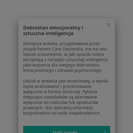
Więcej w kategorii: W pobliżu Piaseczna
Schorzenia w Piasecznie
Menopauza w Piasecznie
Dobrostan emocjonalny i
Zaburzenia miesiączkowania w Piasecznie
sztuczna inteligencja
Choroby ginekologiczne w Piasecznie
Niniejsza ankieta, przygotowana przez
zespół Patient Care Doctoralia, ma na celu
Endometrioza w Piasecznie
lepsze zrozumienie, w jaki sposób ludzie
korzystają z narzędzi sztucznej inteligencji
Niepłodność w Piasecznie
jako wsparcia dla swojego dobrostanu
emocjonalnego i zdrowia psychicznego.
Więcej (15)
Udział w ankiecie jest anonimowy, a wyniki
Więcej w kategorii: Schorzenia w Piasecznie
będą analizowane i prezentowane
wyłącznie w formie zbiorczej. Pytania
dotyczące nastolatków są skierowane
wyłącznie do rodziców lub opiekunów
Strona Główna
Choroby
Patologia Ciąży
Zmień miasto
prawnych. Nie zbieramy informacji
Piaseczno
Zmień miasto
bezpośrednio od osób niepełnoletnich.
Start survey