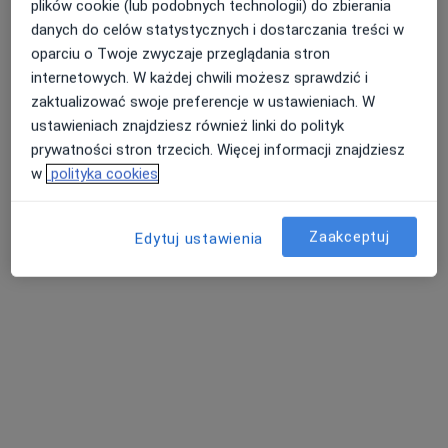
plików cookie (lub podobnych technologii) do zbierania
Pokaż profil
danych do celów statystycznych i dostarczania treści w
oparciu o Twoje zwyczaje przeglądania stron
internetowych. W każdej chwili możesz sprawdzić i
zaktualizować swoje preferencje w ustawieniach. W
ustawieniach znajdziesz również linki do polityk
prywatności stron trzecich. Więcej informacji znajdziesz
w
polityka cookies
Zaakceptuj
Edytuj ustawienia
Centrum Medyczne Grupa LUX MED Stara
Iwiczna - Nowa 4A
·
Więcej
Okulistyka, Gastrologia, Interna
110 opinii
Nowa 4a, Stara Iwiczna
•
Mapa
USG piersi
od 185 zł
Pokaż więcej usług