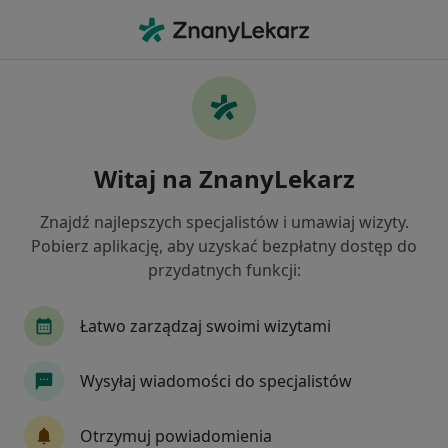
Me
Patologia Ciąży • Piaseczno, mazowieckie
Filtry
• 1
Ubezpieczenie
Map
Patologia ciąży specjaliści w Piasecznie
Witaj na ZnanyLekarz
Jak działają wyniki wyszukiwania
Znajdź najlepszych specjalistów i umawiaj wizyty.
Pobierz aplikację, aby uzyskać bezpłatny dostęp do
Jakiego specjalisty szukasz?
przydatnych funkcji:
Ginekolog
Endokrynolog
Kardiolog
C
Łatwo zarządzaj swoimi wizytami
Wysyłaj wiadomości do specjalistów
Otrzymuj powiadomienia