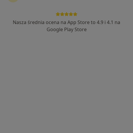
Nasza średnia ocena na App Store to 4.9 i 4.1 na
lek. Beata Stradomska-Baniecka
Google Play Store
·
Więcej
Ginekolog
665 opinii
ul. Mleczarska 68 A lok. 1, Piaseczno
•
Mapa
Gabinet Ginekologiczno Położniczy Beata Stradomska Baniecka
Konsultacja ginekologiczna
200 zł
Specjalista nie oferuje umawiania online pod tym adresem.
Poproś o wizytę