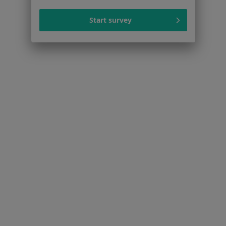
Polityka prywatności pacjentów
Polityka prywatności profesjonalistów
Start survey
Polityka prywatności dla profesjonalistów, których
dane pozyskaliśmy samodzielnie
Polityka cookies
Jak działają wyniki wyszukiwania
Dostępność
O nas
Praca
Rekrutujemy!
Partnerzy
Centrum prasowe
Kontakt
Dla pacjentów
Lekarze
Placówki medyczne
Pytania i odpowiedzi
Usługi i zabiegi