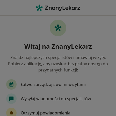
Me
Rak Szyjki Macicy • Piaseczno, mazowieckie
Filtry
• 1
Ubezpieczenie
Map
Rak szyjki macicy specjaliści w Piasecznie
Witaj na ZnanyLekarz
Jak działają wyniki wyszukiwania
Znajdź najlepszych specjalistów i umawiaj wizyty.
Pobierz aplikację, aby uzyskać bezpłatny dostęp do
Jakiego specjalisty szukasz?
przydatnych funkcji:
Ginekolog
Chirurg
Radiolog
Endokry
Łatwo zarządzaj swoimi wizytami
Wysyłaj wiadomości do specjalistów
Otrzymuj powiadomienia