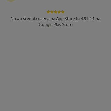
Nasza średnia ocena na App Store to 4.9 i 4.1 na
lek. Beata Stradomska-Baniecka
Google Play Store
·
Więcej
Ginekolog
665 opinii
ul. Mleczarska 68 A lok. 1, Piaseczno
•
Mapa
Gabinet Ginekologiczno Położniczy Beata Stradomska Baniecka
Konsultacja ginekologiczna
200 zł
Specjalista nie oferuje umawiania online pod tym adresem.
Poproś o wizytę