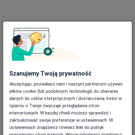
Penta Hospitals - Szpital Św. Anny
·
Więcej
Interna, Pediatria, Chirurgia
Szanujemy Twoją prywatność
135 opinii
Akceptując, pozwalasz nam i naszym partnerom używać
Mickiewicza 39, Piaseczno
•
Mapa
plików cookie (lub podobnych technologii) do zbierania
Konsultacja laryngologiczna
od 140 zł
danych do celów statystycznych i dostarczania treści w
Pokaż więcej usług
oparciu o Twoje zwyczaje przeglądania stron
internetowych. W każdej chwili możesz sprawdzić i
zaktualizować swoje preferencje w ustawieniach. W
ustawieniach znajdziesz również linki do polityk
dr n. med. Mieszko
Przemysław Zugaj
prywatności stron trzecich. Więcej informacji znajdziesz