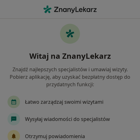
Me
Patologia Ciąży • Legionowo, mazowieckie
Filtry
• 1
Ubezpieczenie
Map
Patologia ciąży specjaliści w Legionowie
Witaj na ZnanyLekarz
Jak działają wyniki wyszukiwania
Znajdź najlepszych specjalistów i umawiaj wizyty.
Pobierz aplikację, aby uzyskać bezpłatny dostęp do
Jakiego specjalisty szukasz?
przydatnych funkcji:
Ginekolog
Internista
Pediatra
Alerg
Łatwo zarządzaj swoimi wizytami
Wysyłaj wiadomości do specjalistów
Otrzymuj powiadomienia