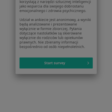
korzystają z narzędzi sztucznej inteligencji
jako wsparcia dla swojego dobrostanu
Schorzenia w Legionowie
emocjonalnego i zdrowia psychicznego.
Zaburzenia miesiączkowania w Legionowie
Udział w ankiecie jest anonimowy, a wyniki
Menopauza w Legionowie
będą analizowane i prezentowane
wyłącznie w formie zbiorczej. Pytania
Choroby ginekologiczne w Legionowie
dotyczące nastolatków są skierowane
wyłącznie do rodziców lub opiekunów
Bolesne miesiączkowanie w Legionowie
prawnych. Nie zbieramy informacji
bezpośrednio od osób niepełnoletnich.
Zespół policystycznych jajników (PCOS / PMOS) w
Legionowie
Start survey
Więcej (15)
Więcej w kategorii: Schorzenia w Legionowie
Strona Główna
Choroby
Patologia Ciąży
Zmień miasto
Legionowo
Zmień miasto