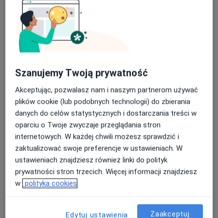
Szanujemy Twoją prywatność
Bezpieczne płatności
Akceptując, pozwalasz nam i naszym partnerom używać
Centrum Medyczne Goldenmed
plików cookie (lub podobnych technologii) do zbierania
danych do celów statystycznych i dostarczania treści w
·
Więcej
Interna, Pediatria, Medycyna rodzinna
oparciu o Twoje zwyczaje przeglądania stron
188 opinii
internetowych. W każdej chwili możesz sprawdzić i
Józefa Piłsudskiego 33, Legionowo
•
Mapa
zaktualizować swoje preferencje w ustawieniach. W
Konsultacja stomatologiczna
od 120 zł
ustawieniach znajdziesz również linki do polityk
prywatności stron trzecich. Więcej informacji znajdziesz
Pokaż więcej usług
w
polityka cookies
dr n. med. Justyna
lek. Dariusz Lemczak
lek. Łukasz Gołoś
Zaakceptuj
Edytuj ustawienia