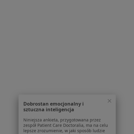
Poproś o wizytę
1
2
Powiązane wyszukiwania
W pobliżu Legionowa
Patologia ciąży w Warszawie
Patologia ciąży w Pruszkowie
Patologia ciąży w Piasecznie
Patologia ciąży w Piastowie
Dobrostan emocjonalny i
sztuczna inteligencja
Patologia ciąży w Starej Iwicznej
Niniejsza ankieta, przygotowana przez
Więcej (11)
zespół Patient Care Doctoralia, ma na celu
lepsze zrozumienie, w jaki sposób ludzie
Więcej w kategorii: W pobliżu Legionowa