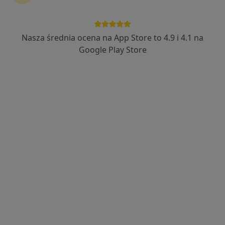
Nasza średnia ocena na App Store to 4.9 i 4.1 na
Bezpieczne płatności
Google Play Store
lek. Hanna Andrusevich
W trakcie specjalizacji (Ginekolog)
18 opinii
Strużańska 9, Legionowo
•
Mapa
Przychodnia Specjalistyczna Mil-Med
Konsultacja ginekologiczna
200 zł
Specjalista nie oferuje umawiania online pod tym adresem.
Poproś o wizytę