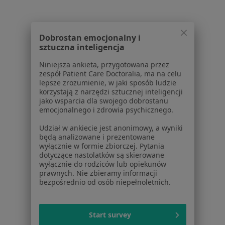
Więcej w kategorii: Schorzenia w Piasecznie
Dobrostan emocjonalny i
Strona Główna
Choroby
Klimakterium
Zmień miasto
sztuczna inteligencja
Piaseczno
Zmień miasto
Niniejsza ankieta, przygotowana przez
zespół Patient Care Doctoralia, ma na celu
lepsze zrozumienie, w jaki sposób ludzie
korzystają z narzędzi sztucznej inteligencji
jako wsparcia dla swojego dobrostanu
emocjonalnego i zdrowia psychicznego.
Serwis
Udział w ankiecie jest anonimowy, a wyniki
będą analizowane i prezentowane
Regulamin
wyłącznie w formie zbiorczej. Pytania
dotyczące nastolatków są skierowane
Polityka prywatności pacjentów
wyłącznie do rodziców lub opiekunów
Polityka prywatności profesjonalistów
prawnych. Nie zbieramy informacji
Polityka prywatności dla profesjonalistów, których
bezpośrednio od osób niepełnoletnich.
dane pozyskaliśmy samodzielnie
Polityka cookies
Start survey
Jak działają wyniki wyszukiwania