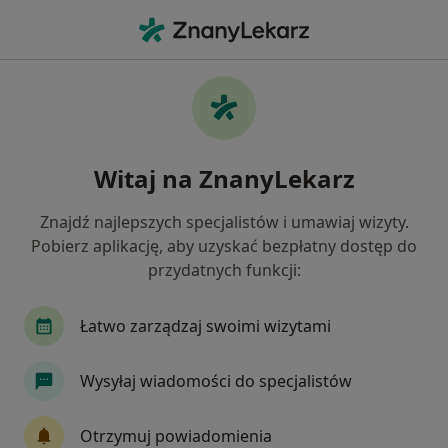
Me
Klimakterium • Piaseczno, mazowieckie
Filtry
• 1
Mapa
Klimakterium specjaliści w Piasecznie
Witaj na ZnanyLekarz
Jak działają wyniki wyszukiwania
Znajdź najlepszych specjalistów i umawiaj wizyty.
Pobierz aplikację, aby uzyskać bezpłatny dostęp do
Jakiego specjalisty szukasz?
przydatnych funkcji:
Ginekolog
Psycholog
Endokrynolog
Łatwo zarządzaj swoimi wizytami
Wysyłaj wiadomości do specjalistów
Otrzymuj powiadomienia