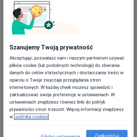
Szanujemy Twoją prywatność
Akceptując, pozwalasz nam i naszym partnerom używać
plików cookie (lub podobnych technologii) do zbierania
Bezpieczne płatności
danych do celów statystycznych i dostarczania treści w
MEDI-LIFE Centrum Rozwoju, Psycholog
oparciu o Twoje zwyczaje przeglądania stron
Dziecięcy, Psychiatra, Terapeuta
internetowych. W każdej chwili możesz sprawdzić i
Uzależnień, Psychoterapeuta, Psycholog,
zaktualizować swoje preferencje w ustawieniach. W
Joga.
ustawieniach znajdziesz również linki do polityk
·
Więcej
Psychiatria, Psychologia dziecięca, Psychologia
prywatności stron trzecich. Więcej informacji znajdziesz
90 opinii
w
polityka cookies
Tadeusza Gerbera, Piaseczno
•
Mapa
Konsultacja psychologiczna
230 zł
Zaakceptuj
Edytuj ustawienia