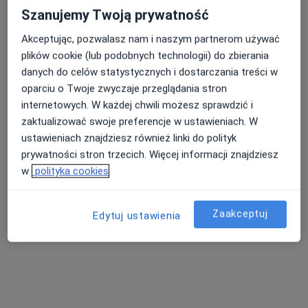
Szanujemy Twoją prywatność
Akceptując, pozwalasz nam i naszym partnerom używać
plików cookie (lub podobnych technologii) do zbierania
danych do celów statystycznych i dostarczania treści w
oparciu o Twoje zwyczaje przeglądania stron
KIDS CLINIC - Centrum Zdrowia Dziecka
internetowych. W każdej chwili możesz sprawdzić i
zaktualizować swoje preferencje w ustawieniach. W
·
Więcej
Chirurgia dziecięca, Dietetyka, Kardiologia dziecięca
ustawieniach znajdziesz również linki do polityk
108 opinii
prywatności stron trzecich. Więcej informacji znajdziesz
Asnyka 25, Kalisz
•
Mapa
w
polityka cookies
Konsultacja fizjoterapeutyczna
130 zł
Pokaż więcej usług
Zaakceptuj
Edytuj ustawienia
dr n. med. Sylwia
dr n. med. Dariusz
Frątczak-Żarnecka
Olejniczak
ginekolog
chirurg