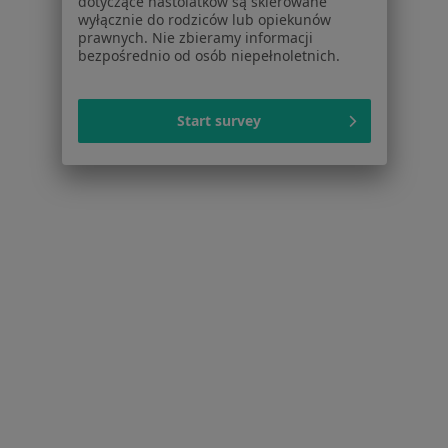
dotyczące nastolatków są skierowane
Dostępność
wyłącznie do rodziców lub opiekunów
prawnych. Nie zbieramy informacji
O nas
bezpośrednio od osób niepełnoletnich.
Praca
Rekrutujemy!
Partnerzy
Centrum prasowe
Start survey
Kontakt
Dla pacjentów
Lekarze
Placówki medyczne
Pytania i odpowiedzi
Usługi i zabiegi
Choroby
Pomoc
Aplikacje mobilne
Blog dla pacjentów
Dla profesjonalistów