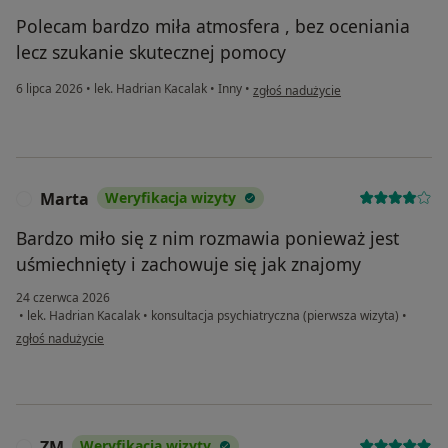
Polecam bardzo miła atmosfera , bez oceniania
lecz szukanie skutecznej pomocy
w opinii użytkownika Bogumiła
6 lipca 2026
•
lek. Hadrian Kacalak
•
Inny
•
zgłoś nadużycie
Marta
Weryfikacja wizyty
M
Bardzo miło się z nim rozmawia ponieważ jest
uśmiechnięty i zachowuje się jak znajomy
24 czerwca 2026
•
lek. Hadrian Kacalak
•
konsultacja psychiatryczna (pierwsza wizyta)
•
w opinii użytkownika Marta
zgłoś nadużycie
ZM
Weryfikacja wizyty
Z