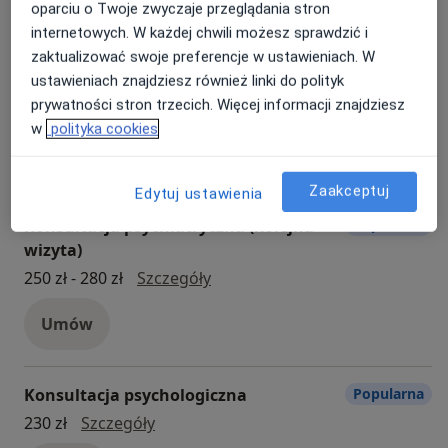
oparciu o Twoje zwyczaje przeglądania stron
internetowych. W każdej chwili możesz sprawdzić i
Konsultacja psychiatryczna (pierwsza
Popularna
zaktualizować swoje preferencje w ustawieniach. W
wizyta)
ustawieniach znajdziesz również linki do polityk
prywatności stron trzecich. Więcej informacji znajdziesz
konsultacja psychiatryczna (pi
300 zł - 320 zł
Szczegóły
w
polityka cookies
Umów
Zaakceptuj
Edytuj ustawienia
Konsultacja psychiatryczna (kolejna
Popularna
wizyta)
konsultacja psychiatryczna (kol
250 zł - 280 zł
Szczegóły
Umów
Konsultacja psychologiczna
Popularna
Konsultacja psychologiczna
230 zł
Szczegóły