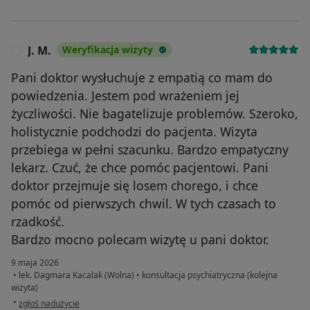
J. M.
Weryfikacja wizyty
J
Pani doktor wysłuchuje z empatią co mam do
powiedzenia. Jestem pod wrażeniem jej
życzliwości. Nie bagatelizuje problemów. Szeroko,
holistycznie podchodzi do pacjenta. Wizyta
przebiega w pełni szacunku. Bardzo empatyczny
lekarz. Czuć, że chce pomóc pacjentowi. Pani
doktor przejmuje się losem chorego, i chce
pomóc od pierwszych chwil. W tych czasach to
rzadkość.
Bardzo mocno polecam wizytę u pani doktor.
9 maja 2026
•
lek. Dagmara Kacalak (Wolna)
•
konsultacja psychiatryczna (kolejna
wizyta)
w opinii użytkownika J. M.
•
zgłoś nadużycie