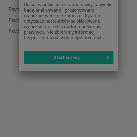
Udział w ankiecie jest anonimowy, a wyniki
Psychiatria centra medyczne w Krotoszynie
będą analizowane i prezentowane
wyłącznie w formie zbiorczej. Pytania
Psychiatria centra medyczne w Sieradzu
dotyczące nastolatków są skierowane
wyłącznie do rodziców lub opiekunów
Psychiatria centra medyczne w Ostrzeszowie
prawnych. Nie zbieramy informacji
bezpośrednio od osób niepełnoletnich.
Start survey