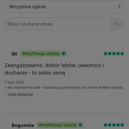
Szukaj w opiniach
Ml
Weryfikacja wizyty
M
Zaangażowanie, dobór leków, uwaznosc i
słuchanie - to sobie cenię
7 lipca 2026
•
lek. Hadrian Kacalak
•
Konsultacja psychiatryczna online (kolejna wizyta)
w opinii użytkownika Ml
•
zgłoś nadużycie
Bogumiła
Weryfikacja wizyty
B