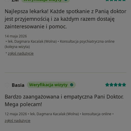
Najlepsza lekarka! Każde spotkanie z Panią doktor
jest przyjemnością i za każdym razem dostaję
zainteresowanie i pomoc.
14 maja 2026
•
lek. Dagmara Kacalak (Wolna)
•
Konsultacja psychiatryczna online
(kolejna wizyta)
w opinii użytkownika ZM
•
zgłoś nadużycie
Basia
Weryfikacja wizyty
B
Bardzo zaangażowana i empatyczna Pani Doktor.
Mega polecam!
12 maja 2026
•
lek. Dagmara Kacalak (Wolna)
•
konsultacja online
•
w opinii użytkownika Basia
zgłoś nadużycie