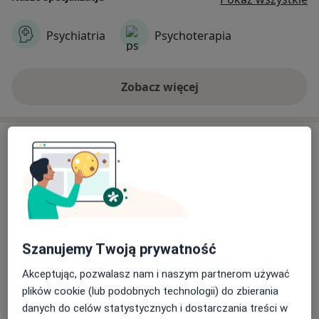
Psychiatria
Psychoterapia
Zobacz więcej
Usługi
Wszystkie
Konsultacja psychiatryczna online
Popularna
Szanujemy Twoją prywatność
(kolejna wizyta)
Akceptując, pozwalasz nam i naszym partnerom używać
Konsultacja psychiatryczna online (kol
280 zł
Szczegóły
plików cookie (lub podobnych technologii) do zbierania
Umów
danych do celów statystycznych i dostarczania treści w