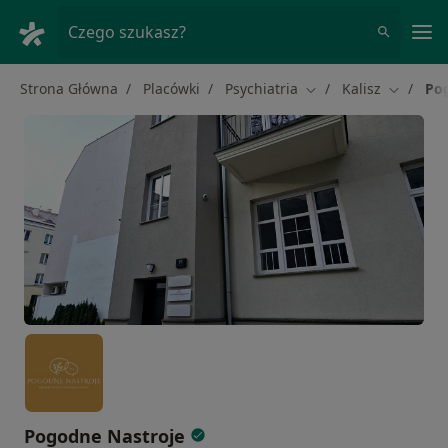
Me
Czego szukasz?
Strona Główna
Placówki
Psychiatria
Kalisz
Po
Zmień miasto
Zmień mi
Pogodne Nastroje