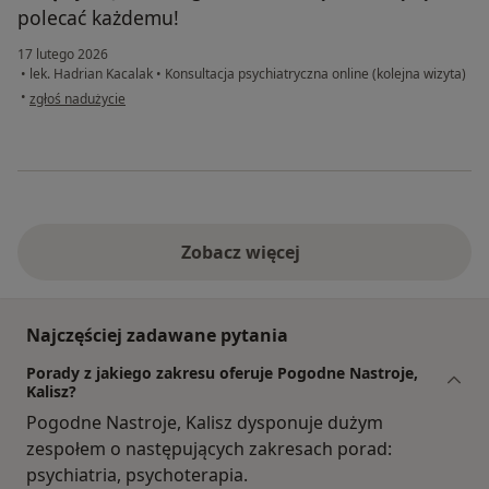
polecać każdemu!
17 lutego 2026
•
lek. Hadrian Kacalak
•
Konsultacja psychiatryczna online (kolejna wizyta)
w opinii użytkownika G.K.
•
zgłoś nadużycie
Zobacz więcej
Najczęściej zadawane pytania
Porady z jakiego zakresu oferuje Pogodne Nastroje,
Kalisz?
Pogodne Nastroje, Kalisz dysponuje dużym
zespołem o następujących zakresach porad:
psychiatria, psychoterapia.