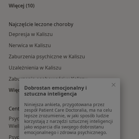
Więcej (10)
Więcej w kategorii: Najpopularniesze centra m
Najczęście leczone choroby
Depresja w Kaliszu
Nerwica w Kaliszu
Zaburzenia psychiczne w Kaliszu
Uzależnienia w Kaliszu
Zaburzenia osobowości w Kaliszu
Dobrostan emocjonalny i
Więcej (15)
sztuczna inteligencja
Więcej w kategorii: Najczęście leczone choroby
Niniejsza ankieta, przygotowana przez
Centra medyczne Psychiatria w pobliżu
zespół Patient Care Doctoralia, ma na celu
lepsze zrozumienie, w jaki sposób ludzie
Psychiatria centra medyczne w Ostrowie
korzystają z narzędzi sztucznej inteligencji
Wielkopolskim
jako wsparcia dla swojego dobrostanu
emocjonalnego i zdrowia psychicznego.
Psychiatria centra medyczne w Warcie