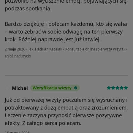
pozwoliło na wyciszenie emocji pojawiających się
podczas spotkania.
Bardzo dziękuję i polecam każdemu, kto się waha
– warto zebrać w sobie odwagę na ten pierwszy
krok. Później naprawdę jest już łatwiej.
2 maja 2026
•
lek. Hadrian Kacalak
•
Konsultacja online (pierwsza wizyta)
•
w opinii użytkownika Kamila
zgłoś nadużycie
Michał
Weryfikacja wizyty
M
Już od pierwszej wizyty poczułem się wysłuchany i
potraktowany z dużą empatią oraz zrozumieniem.
Leczenie zaczyna przynosić pierwsze pozytywne
efekty. Z całego serca polecam.
16 marca 2026