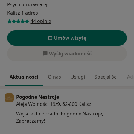
Psychiatria
więcej
Kalisz
1 adres
44 opinie
Umów wizytę
Wyślij wiadomość
Aktualności
O nas
Usługi
Specjaliści
Ad
Pogodne Nastroje
Aleja Wolności 19/9, 62-800 Kalisz
Wejście do Poradni Pogodne Nastroje,
Zapraszamy!