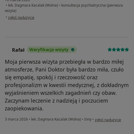
•
lek. Dagmara Kacalak (Wolna)
•
konsultacja psychiatryczna (pierwsza
wizyta)
w opinii użytkownika Michał
•
zgłoś nadużycie
Rafał
Weryfikacja wizyty
R
Moja pierwsza wizyta przebiegła w bardzo miłej
atmosferze, Pani Doktor była bardzo miła, czuło
się empatię, spokój i rzeczowość oraz
profesjonalizm w kwestii medycznej, z dokładnym
wyjaśnieniem wszelkich zagadnień czy obaw.
Zaczynam leczenie z nadzieją i poczuciem
zaopiekowania.
w opinii użytkownika Ra
3 marca 2026
•
lek. Dagmara Kacalak (Wolna)
•
Inny
•
zgłoś nadużycie