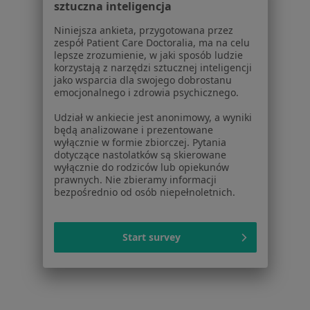
sztuczna inteligencja
Endokrynolodzy w Mińsku Mazowieckim
Niniejsza ankieta, przygotowana przez
Endokrynolodzy w Radzyniu Podlaskim
zespół Patient Care Doctoralia, ma na celu
lepsze zrozumienie, w jaki sposób ludzie
korzystają z narzędzi sztucznej inteligencji
Najczęstsze schorzenia
jako wsparcia dla swojego dobrostanu
Kamica moczowa Siedlce
emocjonalnego i zdrowia psychicznego.
Kamica nerkowa Siedlce
Udział w ankiecie jest anonimowy, a wyniki
będą analizowane i prezentowane
Nietrzymanie moczu Siedlce
wyłącznie w formie zbiorczej. Pytania
dotyczące nastolatków są skierowane
Przerost prostaty Siedlce
wyłącznie do rodziców lub opiekunów
prawnych. Nie zbieramy informacji
Rak pęcherza moczowego Siedlce
bezpośrednio od osób niepełnoletnich.
Więcej (15)
Więcej w kategorii: Najczęstsze schorzenia
Start survey
Strona Główna
Endokrynolog
Siedlce
Zmień miasto