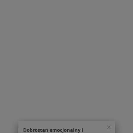
Mariusz Żaczek
Endokrynolog, Internista
1 opinia
Czerwonego Krzyża 41, Siedlce
•
Mapa
Gabinet lekarski
Specjalista nie oferuje umawiania online pod tym adresem.
Poproś o wizytę
1
2
Powiązane
|
Oferty pracy -
wyszukiwania
Endokrynolog
W pobliżu Siedlec
Endokrynolodzy w Łukowie
Dobrostan emocjonalny i