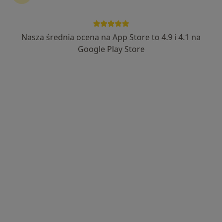
Skupienie na pacjencie
lek. Joanna Romańczuk
Nasza średnia ocena na App Store to 4.9 i 4.1 na
·
Więcej
W trakcie specjalizacji (Endokrynolog), Internista
Google Play Store
21 opinii
Adres
Online
Błonie 8/33, Siedlce
•
Mapa
Specjalistyczna Przychodnia Lekarska Panmed
Konsultacja endokrynologiczna
270 zł
Specjalista nie oferuje umawiania online pod tym adresem.
Poproś o wizytę