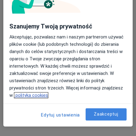
Dostępni specjaliści
Specjaliści znajdują się poza Siedlce, mazowieckie, w
Szanujemy Twoją prywatność
obszarach bliskich Twojemu wyszukiwaniu.
Akceptując, pozwalasz nam i naszym partnerom używać
plików cookie (lub podobnych technologii) do zbierania
danych do celów statystycznych i dostarczania treści w
oparciu o Twoje zwyczaje przeglądania stron
internetowych. W każdej chwili możesz sprawdzić i
zaktualizować swoje preferencje w ustawieniach. W
ustawieniach znajdziesz również linki do polityk
prywatności stron trzecich. Więcej informacji znajdziesz
dr n. med. Mariusz Rogucki
w
polityka cookies
·
Więcej
Endokrynolog
5 opinii
Zaakceptuj
Edytuj ustawienia
Adres
Online