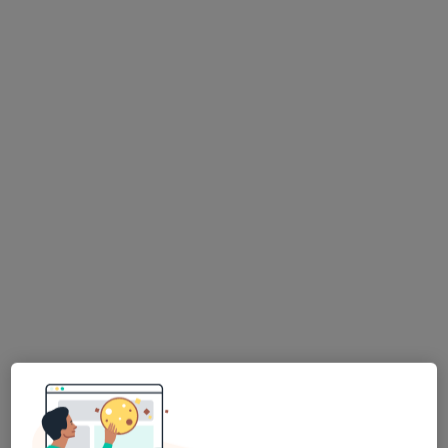
Familia Specjalistyczne Gabinety
Lekarskie
·
Więcej
Endokrynologia, Alergologia, Alergologia dziecięca
1 opinia
Biskupa Ignacego Świrskiego 34, Siedlce
•
Mapa
Brak dostępnych specjalistów z wolnymi terminami w tym centrum medycznym.
Pokaż profil