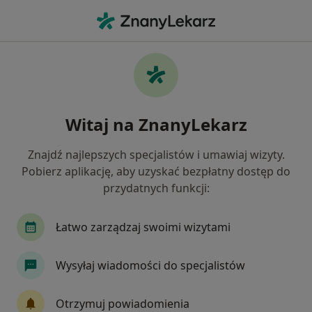
Me
Endokrynolog • Siedlce, mazowieckie
Filtry
Ubezpieczenie
Mapa
Polecani endokrynolodzy w Siedlcach
Witaj na ZnanyLekarz
Jak działają wyniki wyszukiwania
Znajdź najlepszych specjalistów i umawiaj wizyty.
Pobierz aplikację, aby uzyskać bezpłatny dostęp do
Wybierz swoje ubezpieczenie
przydatnych funkcji:
Łatwo zarządzaj swoimi wizytami
Wysyłaj wiadomości do specjalistów
Otrzymuj powiadomienia