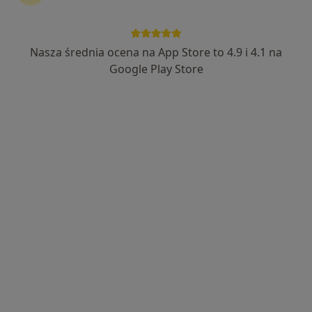
Nasza średnia ocena na App Store to 4.9 i 4.1 na
lek. Barbara Maria Słomka
Google Play Store
·
Więcej
Pediatra, Lekarz pierwszego kontaktu
5 opinii
Ignacego Paderewskiego 63 POZ, Katowice
•
Mapa
Hygge Clinic
Konsultacja pediatryczna (NFZ)
Darmowa usługa
Specjalista nie oferuje umawiania online pod tym adresem.
Poproś o wizytę