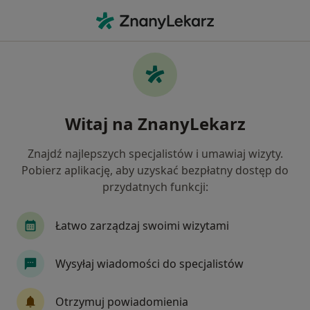
Me
Niedrożność Nosa • Katowice, śląskie
Filtry
• 1
Ubezpieczenie
Map
Niedrożność nosa specjaliści w Katowicach
Witaj na ZnanyLekarz
Jak działają wyniki wyszukiwania
Znajdź najlepszych specjalistów i umawiaj wizyty.
Pobierz aplikację, aby uzyskać bezpłatny dostęp do
Jakiego specjalisty szukasz?
przydatnych funkcji:
Laryngolog
Chirurg
Internista
Laryn
Łatwo zarządzaj swoimi wizytami
Wysyłaj wiadomości do specjalistów
Otrzymuj powiadomienia