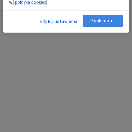
Specjalista nie oferuje umawiania online pod tym adresem.
w
polityka cookies
Poproś o wizytę
Zaakceptuj
Edytuj ustawienia
Bezpieczne płatności
lek. Monika Buława
·
Więcej
Laryngolog
31 opinii
ul. Nasypowa 18, Katowice
•
Mapa
Centrum Słuchu i Mowy MEDINCUS - Katowice
Konsultacja laryngologiczna
295 zł