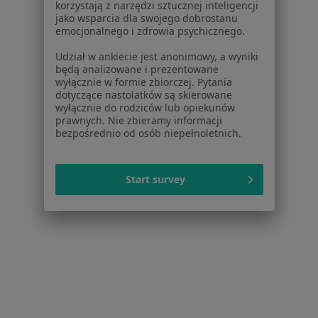
Niedrożność nosa w Piekarach Śląskich
korzystają z narzędzi sztucznej inteligencji
jako wsparcia dla swojego dobrostanu
Niedrożność nosa w Zabrzu
emocjonalnego i zdrowia psychicznego.
Więcej (12)
Udział w ankiecie jest anonimowy, a wyniki
Więcej w kategorii: W pobliżu Katowic
będą analizowane i prezentowane
wyłącznie w formie zbiorczej. Pytania
Schorzenia w Katowicach
dotyczące nastolatków są skierowane
wyłącznie do rodziców lub opiekunów
Choroby wieku dziecięcego w Katowicach
prawnych. Nie zbieramy informacji
bezpośrednio od osób niepełnoletnich.
Alergia w Katowicach
Bóle brzucha w Katowicach
Start survey
Angina w Katowicach
Przeziębienie w Katowicach
Więcej (15)
Więcej w kategorii: Schorzenia w Katowicach
Strona Główna
Choroby
Niedrożność Nosa
Zmień miasto