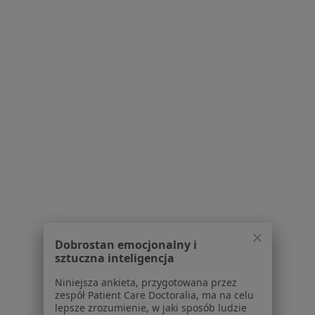
DL PIANO Segment C - Wrocławska 54, Katowice
•
Mapa
Centrum Medyczne GLIVCLINIC
Konsultacja laryngologiczna
249 zł
Specjalista nie oferuje umawiania online pod tym adresem.
Poproś o wizytę
1
2
3
Powiązane wyszukiwania
W pobliżu Katowic
Niedrożność nosa w Gliwicach
Dobrostan emocjonalny i
sztuczna inteligencja
Niedrożność nosa w Chorzowie
Niniejsza ankieta, przygotowana przez
Niedrożność nosa w Mysłowicach
zespół Patient Care Doctoralia, ma na celu
lepsze zrozumienie, w jaki sposób ludzie