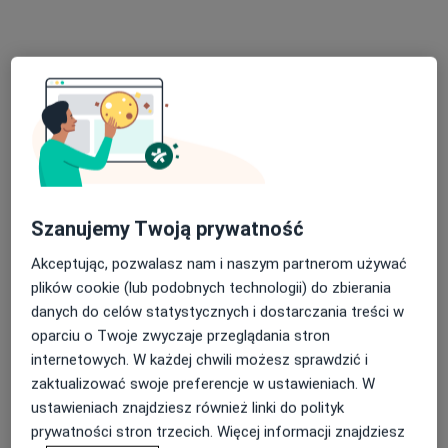
dr n. med. Tomasz Majewski
Szanujemy Twoją prywatność
·
Więcej
Internista, Endokrynolog
202 opinie
Akceptując, pozwalasz nam i naszym partnerom używać
plików cookie (lub podobnych technologii) do zbierania
Adres 1
Adres 2
Adres 3
Adres 4
danych do celów statystycznych i dostarczania treści w
oparciu o Twoje zwyczaje przeglądania stron
internetowych. W każdej chwili możesz sprawdzić i
Małobądzka 143, Będzin
•
Mapa
zaktualizować swoje preferencje w ustawieniach. W
LEXMEDICA Centrum Medyczne
ustawieniach znajdziesz również linki do polityk
Konsultacja endokrynologiczna
200 zł
prywatności stron trzecich. Więcej informacji znajdziesz