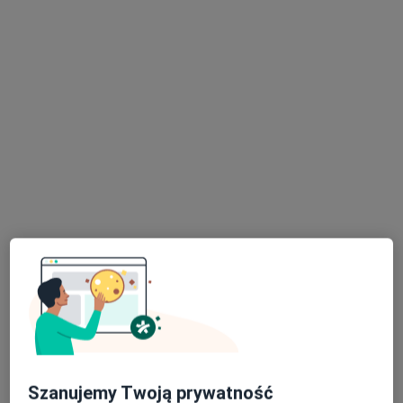
Bolesława Chrobrego 52, Zielona Góra
•
Mapa
ASC - Centrum Zdrowia
Konsultacja dietetyczna
200 zł
Specjalista nie oferuje umawiania online pod tym adresem.
Poproś o wizytę
lek. Jakub Kwapisz
·
Więcej
Urolog
Szanujemy Twoją prywatność
1251 opinii