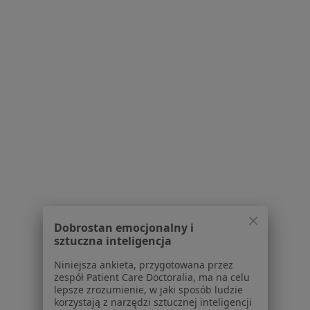
Pokaż profil
Powiązane wyszukiwania
W pobliżu Zielonej Góry
Choroby nerek w Świebodzinie
Choroby nerek w Nowej Sóli
Choroby nerek w Sławie
Choroby nerek w Sulechowie
Dobrostan emocjonalny i
Schorzenia w Zielonej Górze
sztuczna inteligencja
Nadciśnienie tętnicze w Zielonej Górze
Niniejsza ankieta, przygotowana przez
zespół Patient Care Doctoralia, ma na celu
Zaburzenia rytmu serca w Zielonej Górze
lepsze zrozumienie, w jaki sposób ludzie
korzystają z narzędzi sztucznej inteligencji
Arytmia w Zielonej Górze