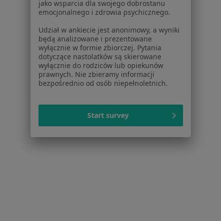
jako wsparcia dla swojego dobrostanu
emocjonalnego i zdrowia psychicznego.
Wady serca w Zielonej Górze
Udział w ankiecie jest anonimowy, a wyniki
Choroba niedokrwienna serca w Zielonej Górze
będą analizowane i prezentowane
wyłącznie w formie zbiorczej. Pytania
Więcej (15)
dotyczące nastolatków są skierowane
Więcej w kategorii: Schorzenia w Zielonej Gór
wyłącznie do rodziców lub opiekunów
prawnych. Nie zbieramy informacji
bezpośrednio od osób niepełnoletnich.
Choroby Nerek Specjaliści W Zielonej Górze
Start survey
Serwis
Regulamin
Polityka prywatności pacjentów
Polityka prywatności profesjonalistów