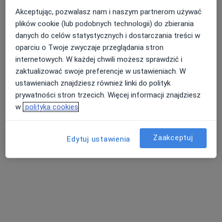
Akceptując, pozwalasz nam i naszym partnerom używać
Adres
Online
plików cookie (lub podobnych technologii) do zbierania
danych do celów statystycznych i dostarczania treści w
Działkowa 4A, Zielona Góra
•
Mapa
oparciu o Twoje zwyczaje przeglądania stron
NovaMed Centrum Medyczne
internetowych. W każdej chwili możesz sprawdzić i
Konsultacja urologiczna
od 350 zł
zaktualizować swoje preferencje w ustawieniach. W
ustawieniach znajdziesz również linki do polityk
Specjalista nie oferuje umawiania online pod tym adresem.
prywatności stron trzecich. Więcej informacji znajdziesz
w
polityka cookies
Poproś o wizytę
Zaakceptuj
Edytuj ustawienia