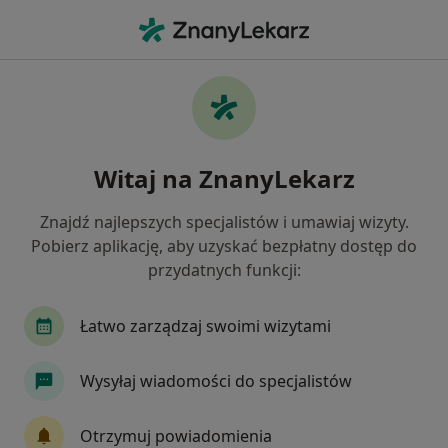
Me
Choroby Nerek • Zielona Góra, lubuskie
Filtry
• 1
Ubezpieczenie
Map
Choroby nerek specjaliści w Zielonej Górze
Witaj na ZnanyLekarz
Jak działają wyniki wyszukiwania
Znajdź najlepszych specjalistów i umawiaj wizyty.
Pobierz aplikację, aby uzyskać bezpłatny dostęp do
Jakiego specjalisty szukasz?
przydatnych funkcji:
Nefrolog
Internista
Urolog
Chirurg
Łatwo zarządzaj swoimi wizytami
Wysyłaj wiadomości do specjalistów
Otrzymuj powiadomienia