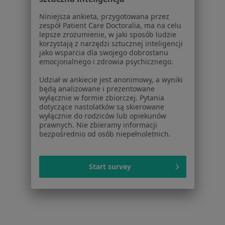
Dla pacjentów
Niniejsza ankieta, przygotowana przez
zespół Patient Care Doctoralia, ma na celu
Lekarze
lepsze zrozumienie, w jaki sposób ludzie
korzystają z narzędzi sztucznej inteligencji
Placówki medyczne
jako wsparcia dla swojego dobrostanu
Pytania i odpowiedzi
emocjonalnego i zdrowia psychicznego.
Usługi i zabiegi
Udział w ankiecie jest anonimowy, a wyniki
Choroby
będą analizowane i prezentowane
Pomoc
wyłącznie w formie zbiorczej. Pytania
Aplikacje mobilne
dotyczące nastolatków są skierowane
wyłącznie do rodziców lub opiekunów
Blog dla pacjentów
prawnych. Nie zbieramy informacji
bezpośrednio od osób niepełnoletnich.
Dla profesjonalistów
Cennik
Start survey
Dla lekarzy
Dla placówek medycznych
Noa Notes
nowość
Baza wiedzy
Centrum Pomocy dla Specjalisty