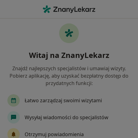
Me
Nerwica • Brzeg, opolskie
Filtry
• 1
Ubezpieczenie
Map
Nerwica specjaliści w Brzegu
Witaj na ZnanyLekarz
Jak działają wyniki wyszukiwania
Znajdź najlepszych specjalistów i umawiaj wizyty.
Pobierz aplikację, aby uzyskać bezpłatny dostęp do
Jakiego specjalisty szukasz?
przydatnych funkcji:
Psycholog
Psychoterapeuta
Psychiatra
Łatwo zarządzaj swoimi wizytami
Wysyłaj wiadomości do specjalistów
Otrzymuj powiadomienia