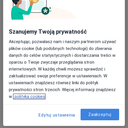
Szanujemy Twoją prywatność
Akceptując, pozwalasz nam i naszym partnerom używać
mgr Oliwia Odyjas
plików cookie (lub podobnych technologii) do zbierania
·
Więcej
Psycholog
danych do celów statystycznych i dostarczania treści w
7 opinii
oparciu o Twoje zwyczaje przeglądania stron
internetowych. W każdej chwili możesz sprawdzić i
Adres 1
Adres 2
zaktualizować swoje preferencje w ustawieniach. W
ustawieniach znajdziesz również linki do polityk
Sukiennice 2, Brzeg
•
Mapa
prywatności stron trzecich. Więcej informacji znajdziesz
Gabinet Psychologii i Psychoterapii
w
polityka cookies
Konsultacja psychologiczna
180 zł
Specjalista nie oferuje umawiania online pod tym adresem.
Zaakceptuj
Edytuj ustawienia
Poproś o wizytę