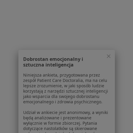
online, Słupsk
•
Mapa
Marta Bała - Psycholog
Konsultacja psychologiczna
160 zł
Specjalista nie oferuje umawiania online pod tym adresem.
Poproś o wizytę
Dobrostan emocjonalny i
sztuczna inteligencja
1
2
Niniejsza ankieta, przygotowana przez
zespół Patient Care Doctoralia, ma na celu
Powiązane wyszukiwania
lepsze zrozumienie, w jaki sposób ludzie
korzystają z narzędzi sztucznej inteligencji
W pobliżu Słupska
jako wsparcia dla swojego dobrostanu
emocjonalnego i zdrowia psychicznego.
Nerwica w Bytowie
Udział w ankiecie jest anonimowy, a wyniki
Nerwica w Lęborku
będą analizowane i prezentowane
wyłącznie w formie zbiorczej. Pytania
Nerwica w
dotyczące nastolatków są skierowane