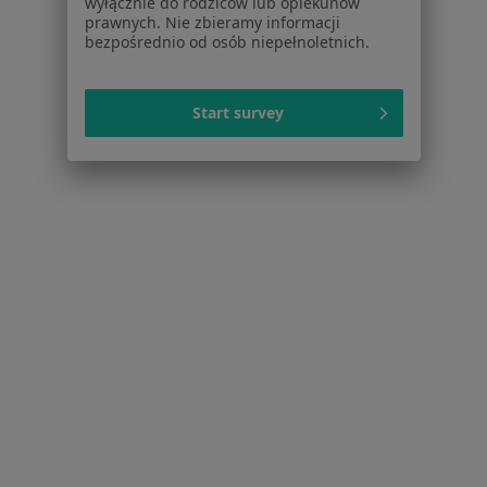
wyłącznie do rodziców lub opiekunów
Nerwica w Ustce
prawnych. Nie zbieramy informacji
bezpośrednio od osób niepełnoletnich.
Schorzenia w Słupsku
Nadciśnienie tętnicze w Słupsku
Start survey
Cukrzyca w Słupsku
Zaburzenia rytmu serca w Słupsku
Choroba niedokrwienna serca w Słupsku
Niewydolność serca w Słupsku
Więcej (15)
Więcej w kategorii: Schorzenia w Słupsku
Nerwica Specjaliści W Słupsku