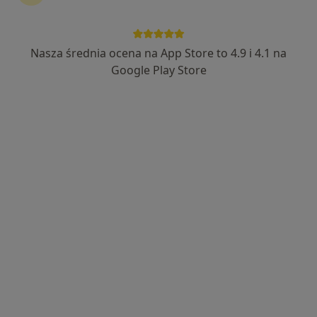
Nasza średnia ocena na App Store to 4.9 i 4.1 na
Bezpieczne płatności
Google Play Store
mgr Michał Lesiak
·
Więcej
Psycholog, Psychotraumatolog, Seksuolog
1121 opinii
Adres
Online
Juliana Tuwima 6, Słupsk
•
Mapa
Klinika Psychologiczna Empatia - Michał Lesiak
Bezpłatna konsultacja wstępna - telefoniczna
Darmowa usługa
Specjalista nie oferuje umawiania online pod tym adresem.
Poproś o wizytę