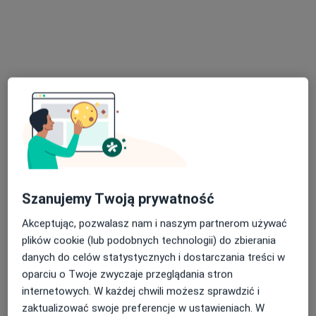
Konsultacja psychologiczna
220 zł
Specjalista nie oferuje umawiania online pod tym adresem.
Poproś o wizytę
Szanujemy Twoją prywatność
Bezpieczne płatności
Akceptując, pozwalasz nam i naszym partnerom używać
dr n. społ. Piotr Modzelewski
plików cookie (lub podobnych technologii) do zbierania
·
Więcej
Psycholog, Seksuolog, Psychotraumatolog
danych do celów statystycznych i dostarczania treści w
243 opinie
oparciu o Twoje zwyczaje przeglądania stron
internetowych. W każdej chwili możesz sprawdzić i
Nurt TSR, CBT, Terapia partnerska, Diagnozy ADHD
zaktualizować swoje preferencje w ustawieniach. W