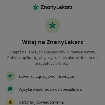
Me
Nerwica • Słupsk, pomorskie
Filtry
• 1
Ubezpieczenie
Map
Nerwica specjaliści w Słupsku
Witaj na ZnanyLekarz
Jak działają wyniki wyszukiwania
Znajdź najlepszych specjalistów i umawiaj wizyty.
Pobierz aplikację, aby uzyskać bezpłatny dostęp do
Jakiego specjalisty szukasz?
przydatnych funkcji:
Psycholog
Psychoterapeuta
Seksuolog
Łatwo zarządzaj swoimi wizytami
Wysyłaj wiadomości do specjalistów
Otrzymuj powiadomienia