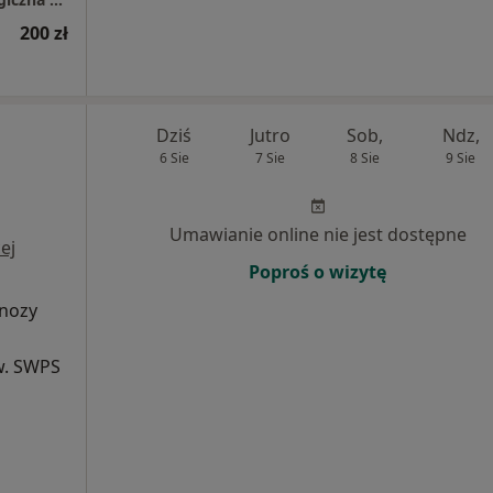
200 zł
Dziś
Jutro
Sob,
Ndz,
6 Sie
7 Sie
8 Sie
9 Sie
Umawianie online nie jest dostępne
ej
Poproś o wizytę
gnozy
w. SWPS