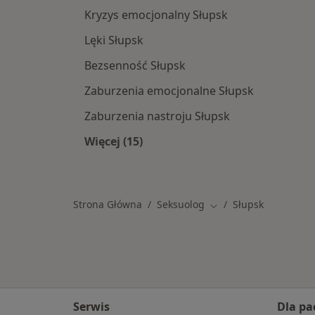
Kryzys emocjonalny Słupsk
Lęki Słupsk
Bezsenność Słupsk
Zaburzenia emocjonalne Słupsk
Zaburzenia nastroju Słupsk
Więcej (15)
Więcej w kategorii: Najczęstsze sch
Strona Główna
Seksuolog
Słupsk
Zmień miasto
Serwis
Dla pa