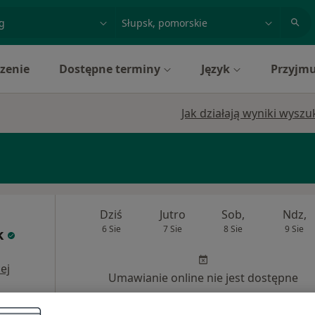
acja, badanie lub nazwisko
miasto lub dzielnica
zenie
Dostępne terminy
Język
Przyjmu
Jak działają wyniki wysz
Dziś
Jutro
Sob,
Ndz,
6 Sie
7 Sie
8 Sie
9 Sie
k
ej
Umawianie online nie jest dostępne
Poproś o wizytę