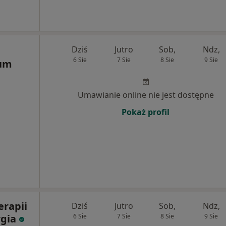
Dziś
Jutro
Sob,
Ndz,
6 Sie
7 Sie
8 Sie
9 Sie
rum
Umawianie online nie jest dostępne
Pokaż profil
rapii
Dziś
Jutro
Sob,
Ndz,
rgia
6 Sie
7 Sie
8 Sie
9 Sie