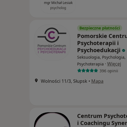
mgr Michał Lesiak
psycholog
Bezpieczne płatności
Pomorskie Cent
Psychoterapii i
Psychoedukacji
Seksuologia, Psychologia,
·
Więcej
Psychoterapia
396 opinii
Wolności 11/3, Słupsk
•
Mapa
Centrum Psychote
i Coachingu Syne