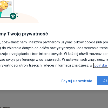
iak
od 360 zł
my Twoją prywatność
, pozwalasz nam i naszym partnerom używać plików cookie (lub p
) do zbierania danych do celów statystycznych i dostarczania treśc
Dziś
Jutro
Sob,
Ndz,
zaje przeglądania stron internetowych. W każdej chwili możesz spr
6 Sie
7 Sie
8 Sie
9 Sie
mcioch
wać swoje preferencje w ustawieniach. W ustawieniach znajdziesz ró
prywatności stron trzecich. Więcej informacji znajdziesz w
polityka
ęcej
Umawianie online nie jest dostępne
Za
Edytuj ustawienia
Poproś o wizytę
Feniks Dominika Cimcioch Pomoc Psychologiczna Seksuologiczna Terapia Par