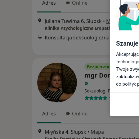
Adres
Online
Juliana Tuwima 6, Słupsk
•
Mapa
Klinika Psychologiczna Empatia - Michał Les
Konsultacja seksuologiczna
Szanuje
Akceptując
technologii
Bezpieczne płatności
Twoje zwyc
mgr Dominika Ci
zaktualizo
do polityk 
·
Wi
Seksuolog, Psycholog
17 opinii
Adres
Online
Młyńska 4, Słupsk
•
Mapa