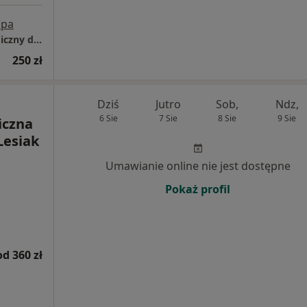
pa
Pozytyw Gabinet Psychologiczno-Seksuologiczny dr Piotr Modzelewski
250 zł
Dziś
Jutro
Sob,
Ndz,
6 Sie
7 Sie
8 Sie
9 Sie
iczna
Lesiak
Umawianie online nie jest dostępne
Pokaż profil
od 360 zł