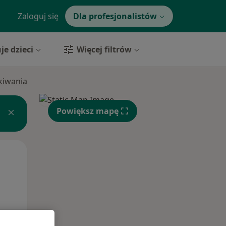
Zaloguj się
Dla profesjonalistów
je dzieci
Więcej filtrów
ukiwania
Powiększ mapę
Pon,
Wt,
Śr,
10 Sie
11 Sie
12 Sie