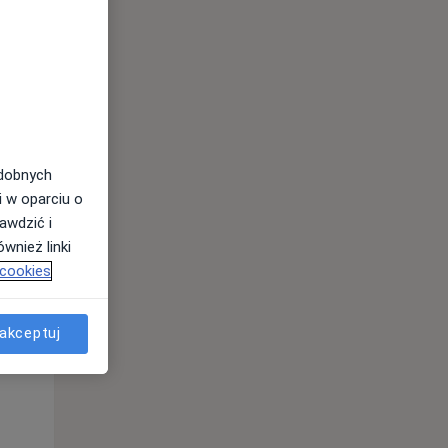
odobnych
i w oparciu o
Pon,
Wt,
Śr,
awdzić i
10 Sie
11 Sie
12 Sie
wnież linki
 cookies
akceptuj