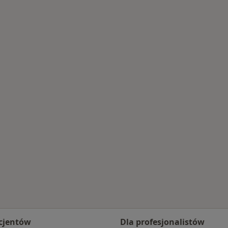
orzenia
cjentów
Dla profesjonalistów