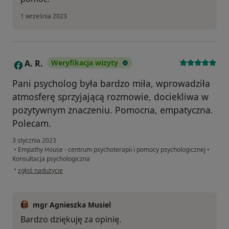
1 września 2023
A. R.
Weryfikacja wizyty
A
Pani psycholog była bardzo miła, wprowadziła
atmosferę sprzyjającą rozmowie, dociekliwa w
pozytywnym znaczeniu. Pomocna, empatyczna.
Polecam.
3 stycznia 2023
•
Empathy House - centrum psychoterapii i pomocy psychologicznej
•
Konsultacja psychologiczna
w opinii użytkownika A. R.
•
zgłoś nadużycie
mgr Agnieszka Musiel
Bardzo dziękuję za opinię.