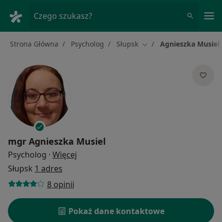
Me
Czego szukasz?
Strona Główna
Psycholog
Słupsk
Agnieszka Musiel
Zmień miasto
mgr
Agnieszka Musiel
O specjalizacjach
Psycholog
·
Więcej
Słupsk
1 adres
8 opinii
Pokaż dane kontaktowe