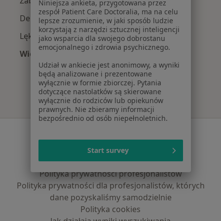
Zaburzenia emocjonalne w Słupsku
Niniejsza ankieta, przygotowana przez
zespół Patient Care Doctoralia, ma na celu
Depresja w Słupsku
lepsze zrozumienie, w jaki sposób ludzie
korzystają z narzędzi sztucznej inteligencji
Lęki w Słupsku
jako wsparcia dla swojego dobrostanu
emocjonalnego i zdrowia psychicznego.
Więcej (15)
Więcej w kategorii: Najczęście leczone chorob
Udział w ankiecie jest anonimowy, a wyniki
będą analizowane i prezentowane
wyłącznie w formie zbiorczej. Pytania
dotyczące nastolatków są skierowane
wyłącznie do rodziców lub opiekunów
prawnych. Nie zbieramy informacji
bezpośrednio od osób niepełnoletnich.
Serwis
Regulamin
Start survey
Polityka prywatności pacjentów
Polityka prywatności profesjonalistów
Polityka prywatności dla profesjonalistów, których
dane pozyskaliśmy samodzielnie
Polityka cookies