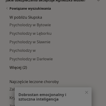
Jakie ubezpieczenia akceptuje Agnieszka Musiel?
Powiązane wyszukiwania
W pobliżu Słupska
Psycholodzy w Bytowie
Psycholodzy w Lęborku
Psycholodzy w Sławnie
Psycholodzy w
Psycholodzy w Darłowie
Więcej (2)
Więcej w kategorii: W pobliżu Słupska
Najczęście leczone choroby
Zaburzenia nastroju w Słupsku
Dobrostan emocjonalny i
Kryzys emocjonalny w Słupsku
sztuczna inteligencja