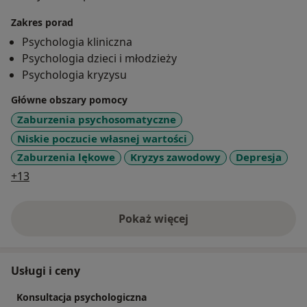
wsłuchuję się w potrzeby pacjentów i staram się razem
Zakres porad
z nimi znależć najlepsze rozwiązanie jego problemów.
Psychologia kliniczna
Uważam, że te rozwiązania każdy człowiek ma w sobie,
Psychologia dzieci i młodzieży
a moją rolą jest wspierać pacjenta w samodzielnym ich
Psychologia kryzysu
szukaniu.
Główne obszary pomocy
Pracuję z osobami z :
Zaburzenia psychosomatyczne
Niskie poczucie własnej wartości
-depresją
Zaburzenia lękowe
Kryzys zawodowy
Depresja
-lękami
a11y_sr_more_diseases
+13
-niską samooceną
-fobią społeczną
-zaburzeniami obsesyjno-kompulsywnymi
Pokaż więcej
o doświadczeniu
-z zaburzeniami osobowości
-doświadczającymi kryzysu oraz różnego rodzaju
trudności emocjonalnych
Usługi i ceny
-chcącymi się rozwijać
Konsultacja psychologiczna