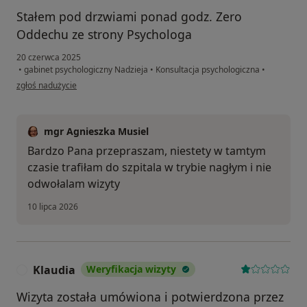
Stałem pod drzwiami ponad godz. Zero
Oddechu ze strony Psychologa
20 czerwca 2025
•
gabinet psychologiczny Nadzieja
•
Konsultacja psychologiczna
•
w opinii użytkownika Patryk
zgłoś nadużycie
mgr Agnieszka Musiel
Bardzo Pana przepraszam, niestety w tamtym
czasie trafiłam do szpitala w trybie nagłym i nie
odwołalam wizyty
10 lipca 2026
Klaudia
Weryfikacja wizyty
K
Wizyta została umówiona i potwierdzona przez