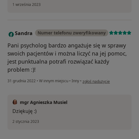
1 września 2023
Sandra
Numer telefonu zweryfikowany
S
Pani psycholog bardzo angażuje się w sprawy
swoich pacjentów i można liczyć na jej pomoc,
jest punktualna potrafi rozwiązać każdy
problem :)!
w opinii użytkownika Sandra
31 grudnia 2022
•
W innym miejscu
•
Inny
•
zgłoś nadużycie
mgr Agnieszka Musiel
Dziękuję :)
2 stycznia 2023