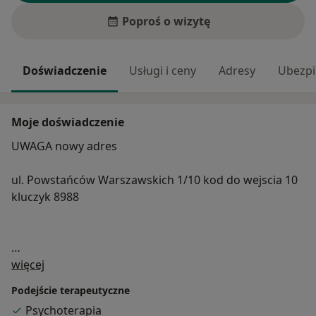
Poproś o wizytę
Doświadczenie
Usługi i ceny
Adresy
Ubezpi
Moje doświadczenie
UWAGA nowy adres
ul. Powstańców Warszawskich 1/10 kod do wejscia 10
kluczyk 8988
O mnie
Pomaganie ludziom od dawna jest moją wielką pasją.
więcej
Udzielam się w wielu wolontariatach- w Szlachetnej
Podejście terapeutyczne
Paczce, Akademii Przyszłości, w Mopr oraz domu
Psychoterapia
dziecka. Jestem osobą niezwykle empatyczną,