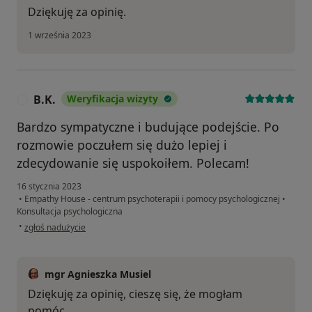
Dziękuję za opinię.
1 września 2023
B.K.
Weryfikacja wizyty
B
Bardzo sympatyczne i budujące podejście. Po
rozmowie poczułem się dużo lepiej i
zdecydowanie się uspokoiłem. Polecam!
16 stycznia 2023
•
Empathy House - centrum psychoterapii i pomocy psychologicznej
•
Konsultacja psychologiczna
w opinii użytkownika B.K.
•
zgłoś nadużycie
mgr Agnieszka Musiel
Dziękuję za opinię, cieszę się, że mogłam
pomóc.