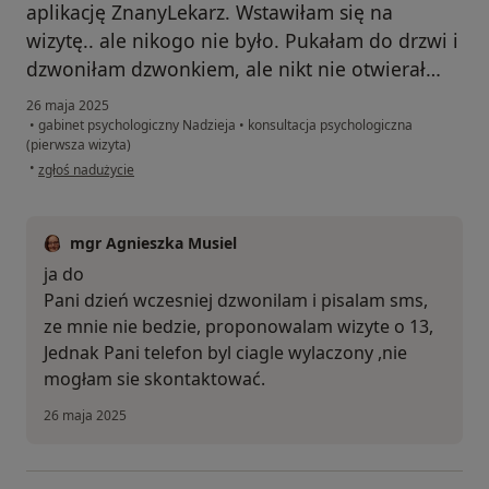
aplikację ZnanyLekarz. Wstawiłam się na
wizytę.. ale nikogo nie było. Pukałam do drzwi i
dzwoniłam dzwonkiem, ale nikt nie otwierał…
26 maja 2025
•
gabinet psychologiczny Nadzieja
•
konsultacja psychologiczna
(pierwsza wizyta)
w opinii użytkownika Klaudia
•
zgłoś nadużycie
mgr Agnieszka Musiel
ja do
Pani dzień wczesniej dzwonilam i pisalam sms,
ze mnie nie bedzie, proponowalam wizyte o 13,
Jednak Pani telefon byl ciagle wylaczony ,nie
mogłam sie skontaktować.
26 maja 2025