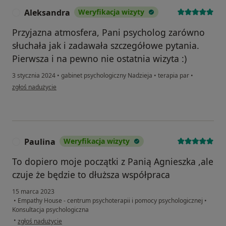
Aleksandra
Weryfikacja wizyty
A
Przyjazna atmosfera, Pani psycholog zarówno
słuchała jak i zadawała szczegółowe pytania.
Pierwsza i na pewno nie ostatnia wizyta :)
3 stycznia 2024
•
gabinet psychologiczny Nadzieja
•
terapia par
•
w opinii użytkownika Aleksandra
zgłoś nadużycie
Paulina
Weryfikacja wizyty
P
To dopiero moje początki z Panią Agnieszka ,ale
czuje że będzie to dłuższa współpraca
15 marca 2023
•
Empathy House - centrum psychoterapii i pomocy psychologicznej
•
Konsultacja psychologiczna
w opinii użytkownika Paulina
•
zgłoś nadużycie