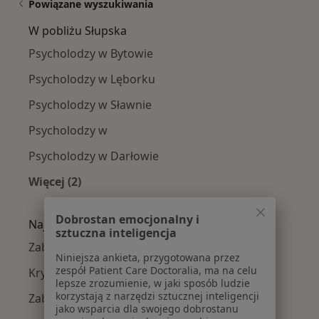
Powiązane wyszukiwania
W pobliżu Słupska
Psycholodzy w Bytowie
Psycholodzy w Lęborku
Psycholodzy w Sławnie
Psycholodzy w
Psycholodzy w Darłowie
Więcej (2)
Więcej w kategorii: W pobliżu Słupska
Dobrostan emocjonalny i
Najczęście leczone choroby
sztuczna inteligencja
Zaburzenia nastroju w Słupsku
Niniejsza ankieta, przygotowana przez
zespół Patient Care Doctoralia, ma na celu
Kryzys emocjonalny w Słupsku
lepsze zrozumienie, w jaki sposób ludzie
korzystają z narzędzi sztucznej inteligencji
Zaburzenia emocjonalne w Słupsku
jako wsparcia dla swojego dobrostanu