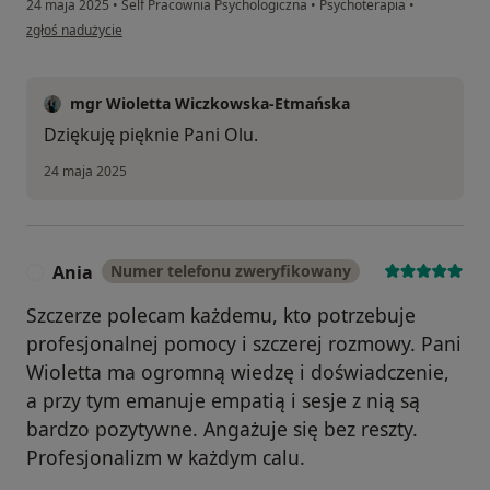
24 maja 2025
•
Self Pracownia Psychologiczna
•
Psychoterapia
•
w opinii użytkownika Aleksandra
zgłoś nadużycie
mgr Wioletta Wiczkowska-Etmańska
Dziękuję pięknie Pani Olu.
24 maja 2025
Ania
Numer telefonu zweryfikowany
A
Szczerze polecam każdemu, kto potrzebuje
profesjonalnej pomocy i szczerej rozmowy. Pani
Wioletta ma ogromną wiedzę i doświadczenie,
a przy tym emanuje empatią i sesje z nią są
bardzo pozytywne. Angażuje się bez reszty.
Profesjonalizm w każdym calu.