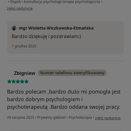
•
Słupsk
•
konsultacja psychologa terapia psychologiczna
•
w opinii użytkownika WJ
zgłoś nadużycie
mgr Wioletta Wiczkowska-Etmańska
Bardzo dziękuję i pozdrawiam:)
1 grudnia 2025
Zbigniew
Numer telefonu zweryfikowany
Z
Bardzo polecam ,bardzo dużo mi pomogła jest
bardzo dobrym psychologiem i
psychoterapeutą .Bardzo oddana swojej pracy.
w opinii użytkownika 
28 sierpnia 2025
•
Prywatny gabinet
•
Psychoterapia
•
zgłoś nadużycie