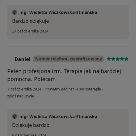
mgr Wioletta Wiczkowska-Etmańska
Bardzo dziękuję
21 października 2024
Daniel
Numer telefonu zweryfikowany
D
Pełen profesjonalizm. Terapia jak najbardziej
pomocna. Polecam
7 października 2024
•
Prywatny gabinet
•
Psychoterapia
•
w opinii użytkownika Daniel
zgłoś nadużycie
mgr Wioletta Wiczkowska-Etmańska
Dziękuję bardzo
8 października 2024