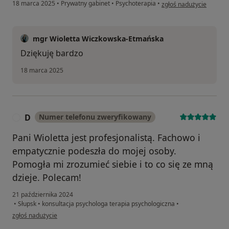
w opinii użytkownika An
18 marca 2025
•
Prywatny gabinet
•
Psychoterapia
•
zgłoś nadużycie
mgr Wioletta Wiczkowska-Etmańska
Dziękuję bardzo
18 marca 2025
D
Numer telefonu zweryfikowany
D
Pani Wioletta jest profesjonalistą. Fachowo i
empatycznie podeszła do mojej osoby.
Pomogła mi zrozumieć siebie i to co się ze mną
dzieje. Polecam!
21 października 2024
•
Słupsk
•
konsultacja psychologa terapia psychologiczna
•
w opinii użytkownika D
zgłoś nadużycie