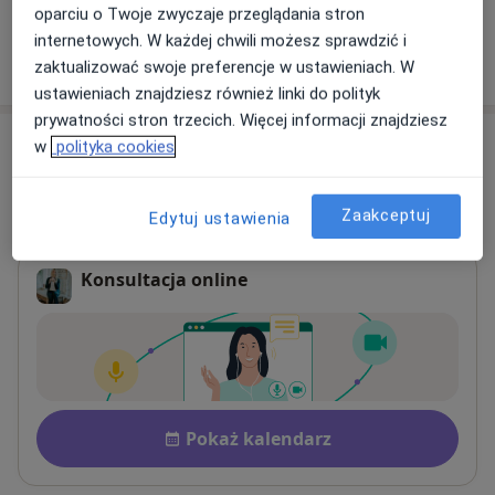
oparciu o Twoje zwyczaje przeglądania stron
internetowych. W każdej chwili możesz sprawdzić i
W jaki sposób ustalane są ceny?
zaktualizować swoje preferencje w ustawieniach. W
ustawieniach znajdziesz również linki do polityk
prywatności stron trzecich. Więcej informacji znajdziesz
Adresy (4)
w
polityka cookies
Online
Adres 1
Adres 2
Adres 3
Zaakceptuj
Edytuj ustawienia
Konsultacja online
Płatność po konsultacji Zobac
Dostępność
Pokaż kalendarz