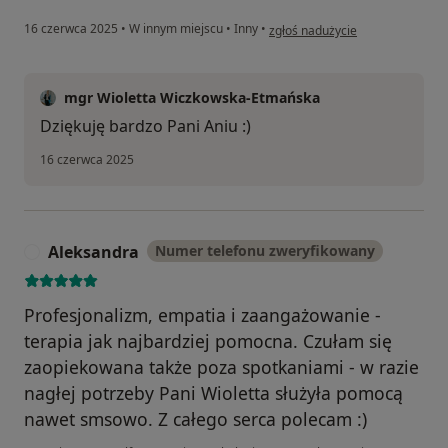
w opinii użytkownika Anna
16 czerwca 2025
•
W innym miejscu
•
Inny
•
zgłoś nadużycie
mgr Wioletta Wiczkowska-Etmańska
Dziękuję bardzo Pani Aniu :)
16 czerwca 2025
Aleksandra
Numer telefonu zweryfikowany
A
Profesjonalizm, empatia i zaangażowanie -
terapia jak najbardziej pomocna. Czułam się
zaopiekowana także poza spotkaniami - w razie
nagłej potrzeby Pani Wioletta służyła pomocą
nawet smsowo. Z całego serca polecam :)