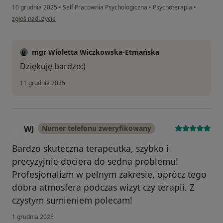
10 grudnia 2025
•
Self Pracownia Psychologiczna
•
Psychoterapia
•
w opinii użytkownika Artur
zgłoś nadużycie
mgr Wioletta Wiczkowska-Etmańska
Dziękuję bardzo:)
11 grudnia 2025
WJ
Numer telefonu zweryfikowany
W
Bardzo skuteczna terapeutka, szybko i
precyzyjnie dociera do sedna problemu!
Profesjonalizm w pełnym zakresie, oprócz tego
dobra atmosfera podczas wizyt czy terapii. Z
czystym sumieniem polecam!
1 grudnia 2025