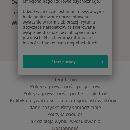
emocjonalnego i zdrowia psychicznego.
Depresja w Słupsku
Udział w ankiecie jest anonimowy, a wyniki
Lęki w Słupsku
będą analizowane i prezentowane
wyłącznie w formie zbiorczej. Pytania
Więcej (15)
dotyczące nastolatków są skierowane
Więcej w kategorii: Najczęście leczone chorob
wyłącznie do rodziców lub opiekunów
prawnych. Nie zbieramy informacji
bezpośrednio od osób niepełnoletnich.
Start survey
Serwis
Regulamin
Polityka prywatności pacjentów
Polityka prywatności profesjonalistów
Polityka prywatności dla profesjonalistów, których
dane pozyskaliśmy samodzielnie
Polityka cookies
Jak działają wyniki wyszukiwania
Dostępność