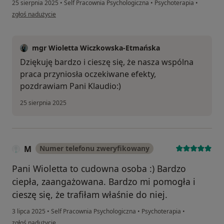
25 sierpnia 2025
•
Self Pracownia Psychologiczna
•
Psychoterapia
•
w opinii użytkownika Klaudia
zgłoś nadużycie
mgr Wioletta Wiczkowska-Etmańska
Dziękuję bardzo i cieszę się, że nasza wspólna
praca przyniosła oczekiwane efekty,
pozdrawiam Pani Klaudio:)
25 sierpnia 2025
M
Numer telefonu zweryfikowany
Pani Wioletta to cudowna osoba :) Bardzo
ciepła, zaangażowana. Bardzo mi pomogła i
cieszę się, że trafiłam właśnie do niej.
3 lipca 2025
•
Self Pracownia Psychologiczna
•
Psychoterapia
•
w opinii użytkownika M
zgłoś nadużycie