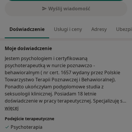
Wyślij wiadomość
Doświadczenie
Usługi i ceny
Adresy
Ubezpi
Moje doświadczenie
Jestem psychologiem i certyfikowaną
psychoterapeutką w nurcie poznawczo -
behawioralnym ( nr cert. 1657 wydany przez Polskie
Towarzystwo Terapii Poznawczej i Behawioralnej).
Ponadto ukończyłam podyplomowe studia z
seksuologii klinicznej. Posiadam 18 letnie
doświadczenie w pracy terapeutycznej. Specjalizuję się
O mnie
w pracy z osobami dorosłymi i młodzieżą. Pomagam
więcej
osobom doświadczającym depresji, lęków, stresu,
Podejście terapeutyczne
poczucia osamotnienia, braku sensu życia, braku
Psychoterapia
motywacji do działania, straty i żałoby, problemów w