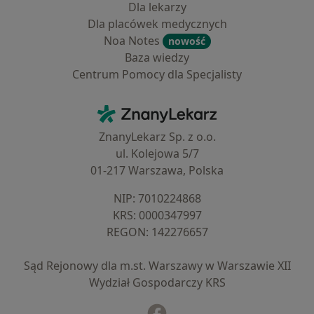
Dla lekarzy
Dla placówek medycznych
Noa Notes
nowość
Baza wiedzy
Centrum Pomocy dla Specjalisty
Kontakt
ZnanyLekarz - Strona główna
ZnanyLekarz Sp. z o.o.
ul. Kolejowa 5/7
01-217 Warszawa, Polska
NIP: ⁠7010224868
KRS: ⁠0000347997
REGON: ⁠142276657
Sąd Rejonowy dla m.st. Warszawy w Warszawie XII
Wydział Gospodarczy KRS
Facebook
otwiera się w nowej karcie